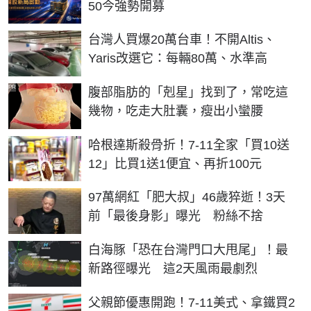
50今強勢開募
台灣人買爆20萬台車！不開Altis、
Yaris改選它：每輛80萬、水準高
PR
腹部脂肪的「剋星」找到了，常吃這
幾物，吃走大肚囊，瘦出小蠻腰
哈根達斯殺骨折！7-11全家「買10送
12」比買1送1便宜、再折100元
97萬網紅「肥大叔」46歲猝逝！3天
前「最後身影」曝光 粉絲不捨
白海豚「恐在台灣門口大甩尾」！最
新路徑曝光 這2天風雨最劇烈
父親節優惠開跑！7-11美式、拿鐵買2