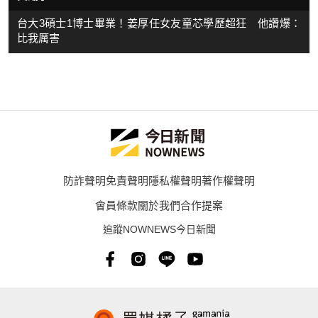
台大3碩士1博士畢業！姜厚任女友童芯學歷超狂 他讚爆：
比我厲害
防詐聲明
免責聲明
隱私權聲明
著作權聲明
會員條款
關於我們
合作提案
追蹤NOWNEWS今日新聞