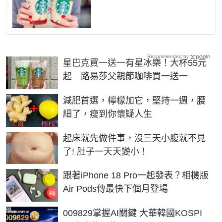
Recommended by
星巴克買一送一有星冰樂！大杯55元
起 路易莎父親節咖啡買一送一
PR
減肥首選，檸檬加它，堅持一週，腰
細了，瘦到你懷疑人生
PR
起床就先做件事，沒三天小腹就不見
了! 肚子一天天變小！
跟著iPhone 18 Pro一起發表？相機版
Air Pods傳最快下個月登場
PR
009829掌握AI關鍵 大華韓國KOSPI