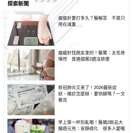
探索新聞
瘦瘦針要打多久？醫解答 不是只
用在減重
瘦瘦針找朋友拿的！醫驚：太毛骨
悚然 曾遇個案2週沒排便
新冠肺炎又來了！2026最新症
狀、確診怎麼辦、要快篩嗎？一文
看完
早上第一杯別亂喝！醫揭2飲品大
腸癌元兇：安靜癌化 很多人愛喝