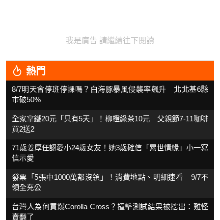
我是廣告 請繼續往下閱讀
熱門
8/7明天會停班停課嗎？白海豚暴風侵襲率飆升 北北基6縣
市破50%
全家拿鐵20元「只有5天」！柳橙綠茶10元 父親節7-11咖啡
買2送2
71歲姜厚任認愛小24歲女友！她3歲確信「累世情緣」小一寫
信示愛
發票「5張中1000萬都沒領」！消費地點、明細速看 9/7不
領全充公
台灣人為何買爆Corolla Cross？撞擊測試結果被挖出：難怪
賣翻了