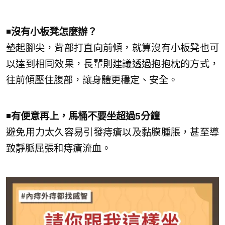
◾
沒有小板凳怎麼辦？
墊起腳尖，背部打直向前傾，就算沒有小板凳也可
以達到相同效果，長輩則建議透過抱抱枕的方式，
往前傾壓住腹部，讓身體更穩定、安全。
◾
有便意再上，馬桶不要坐超過5分鐘
避免用力太久容易引發痔瘡以及黏膜腫脹，甚至導
致靜脈屈張和痔瘡流血。