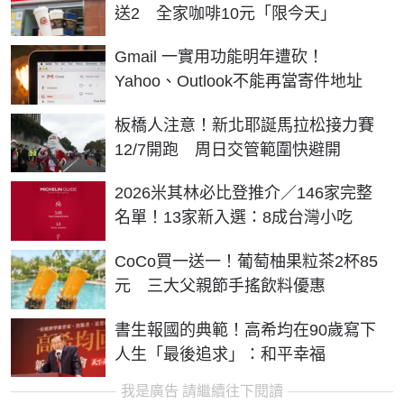
送2 全家咖啡10元「限今天」
Gmail 一實用功能明年遭砍！
Yahoo、Outlook不能再當寄件地址
板橋人注意！新北耶誕馬拉松接力賽
12/7開跑 周日交管範圍快避開
2026米其林必比登推介／146家完整
名單！13家新入選：8成台灣小吃
CoCo買一送一！葡萄柚果粒茶2杯85
元 三大父親節手搖飲料優惠
書生報國的典範！高希均在90歲寫下
人生「最後追求」：和平幸福
我是廣告 請繼續往下閱讀