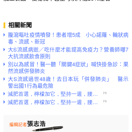
相關新聞
腹瀉嘔吐疫情噴發！患者增5成 小心諾羅、輪狀病
毒、流感、新冠
大S流感病逝／吃什麼才能提高免疫力？營養師曝7
大抗流感飲食原則
別以為感冒！醫一聽「關鍵4症狀」喊快掛急診：果
然流感併發肺炎
大S流感過世48歲！去日本玩「併發肺炎」 醫示
警出國1行為最危險
張志浩
編輯記者