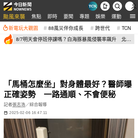
颱風來襲
焦點
即時
要聞
專題
娛樂
運動
全球
新電玩大觀園
88風災伴你成長
跨世代
TCN
8/7明天會停班停課嗎？白海豚暴風侵襲率飆升 北北
基6縣市破50%
「馬桶怎麼坐」對身體最好？醫師曝
正確姿勢 一路通順、不會便秘
記者
張志浩
／綜合報導
2025-02-06 16:47:11