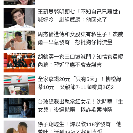
王凱暴斃明頭七「不知自己已離世」
喊好冷 劇組感應：他回來了
周杰倫遭傳和女股東有私生子！杰威
爾一早急發聲 怒批狗仔博流量
胡錦濤一家三口遭滅門？知情官員曝
內幕：習近平應不會去謀害
全家拿鐵20元「只有5天」！柳橙綠
茶10元 父親節7-11咖啡買2送2
台玻總裁出軌當紅女星！沈時華「生
女兒」後遭拋棄 捲詐欺案神隱
徐子翔輕生！譚以欣118字發聲 他
曾吐：活到49歲才找到真愛