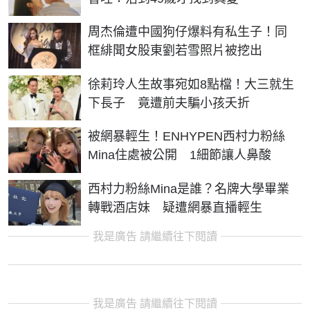
周杰倫遭中國狗仔爆料有私生子！同
框緋聞女股東劉若雪照片被挖出
徐莉玲人生故事宛如8點檔！大三就生
下長子 竟遭前夫騙小孩夭折
被網暴輕生！ENHYPEN西村力粉絲
Mina住處被公開 1細節讓人鼻酸
西村力粉絲Mina是誰？名牌大學畢業
轉戰酒店妹 疑遭網暴直播輕生
我是廣告 請繼續往下閱讀
我是廣告 請繼續往下閱讀