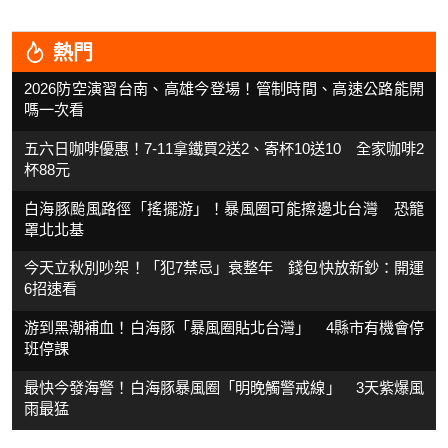
熱門
2026防空演習台南、高雄今登場！管制時間、高速公路能開
嗎一次看
五六日咖啡優惠！7-11拿鐵買2送2、寄杯10送10 全家咖啡2
杯88元
白海豚颱風路徑「搖擺游」！暴風圈可能擦邊北台灣 恐籠
罩北北基
今天立秋別吵架！「犯7禁忌」衰整年 錢包快放新鈔：開運
6招速看
游到黑潮補血！白海豚「暴風圈貼北台灣」 4縣市有機會停
班停課
最快今發海警！白海豚暴風圈「明晚觸警戒線」 3天紫爆風
雨最猛