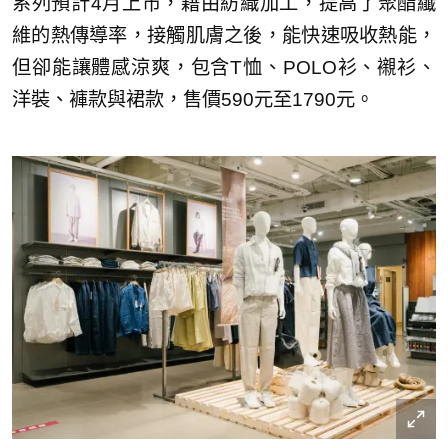
系列預計4月上市，藉由紡織加工，提高了聚酯纖
維的熱傳導率，接觸肌膚之後，能快速吸收熱能，
但卻能讓體感涼爽，包含T恤、POLO衫、襯衫、
洋裝、褲款與裙款，售價590元至1790元。