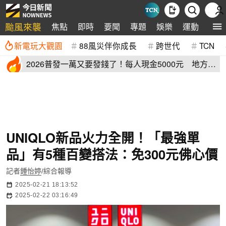
颱風來襲
焦點
即時
要聞
專題
娛樂
運動
全球
新電玩大觀園
88風災伴你成長
跨世代
TCN
2026普發一萬又要發錢了！每人現金5000元 地方加
碼領取資格登記
UNIQLO新品火力全開！「最強單
品」有5種百變搭法：免300元佛心價
記者
鍾怡婷
/綜合報導
2025-02-21 18:13:52
2025-02-22 03:16:49