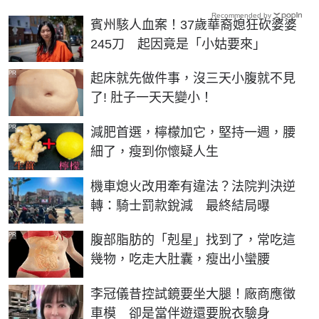
Recommended by
賓州駭人血案！37歲華裔媳狂砍婆婆
245刀 起因竟是「小姑要來」
PR
起床就先做件事，沒三天小腹就不見
了! 肚子一天天變小！
PR
減肥首選，檸檬加它，堅持一週，腰
細了，瘦到你懷疑人生
機車熄火改用牽有違法？法院判決逆
轉：騎士罰款銳減 最終結局曝
PR
腹部脂肪的「剋星」找到了，常吃這
幾物，吃走大肚囊，瘦出小蠻腰
李冠儀昔控試鏡要坐大腿！廠商應徵
車模 卻是當伴遊還要脫衣驗身