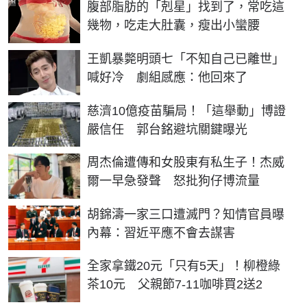
PR
腹部脂肪的「剋星」找到了，常吃這
幾物，吃走大肚囊，瘦出小蠻腰
王凱暴斃明頭七「不知自己已離世」
喊好冷 劇組感應：他回來了
慈濟10億疫苗騙局！「這舉動」博證
嚴信任 郭台銘避坑關鍵曝光
周杰倫遭傳和女股東有私生子！杰威
爾一早急發聲 怒批狗仔博流量
胡錦濤一家三口遭滅門？知情官員曝
內幕：習近平應不會去謀害
全家拿鐵20元「只有5天」！柳橙綠
茶10元 父親節7-11咖啡買2送2