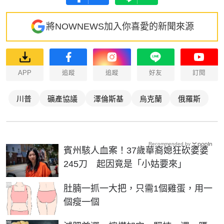
將NOWNEWS加入你喜愛的新聞來源
APP
追蹤
追蹤
好友
訂閱
川普
礦產協議
澤倫斯基
烏克蘭
俄羅斯
Recommended by
賓州駭人血案！37歲華裔媳狂砍婆婆
245刀 起因竟是「小姑要來」
PR
肚腩一抓一大把，只需1個雞蛋，用一
個瘦一個
PR