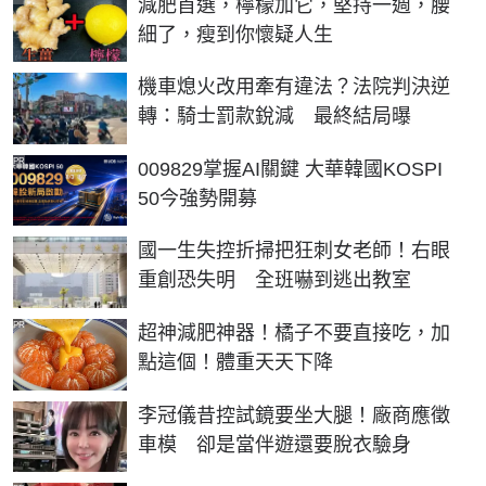
減肥首選，檸檬加它，堅持一週，腰
細了，瘦到你懷疑人生
機車熄火改用牽有違法？法院判決逆
轉：騎士罰款銳減 最終結局曝
PR
009829掌握AI關鍵 大華韓國KOSPI
50今強勢開募
國一生失控折掃把狂刺女老師！右眼
重創恐失明 全班嚇到逃出教室
PR
超神減肥神器！橘子不要直接吃，加
點這個！體重天天下降
李冠儀昔控試鏡要坐大腿！廠商應徵
車模 卻是當伴遊還要脫衣驗身