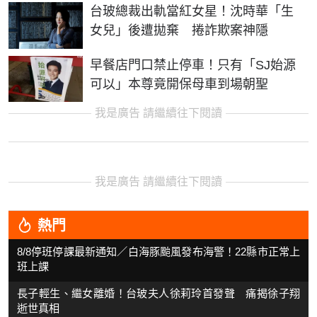
台玻總裁出軌當紅女星！沈時華「生
女兒」後遭拋棄 捲詐欺案神隱
早餐店門口禁止停車！只有「SJ始源
可以」本尊竟開保母車到場朝聖
我是廣告 請繼續往下閱讀
我是廣告 請繼續往下閱讀
熱門
8/8停班停課最新通知／白海豚颱風發布海警！22縣市正常上
班上課
長子輕生、繼女離婚！台玻夫人徐莉玲首發聲 痛揭徐子翔
逝世真相