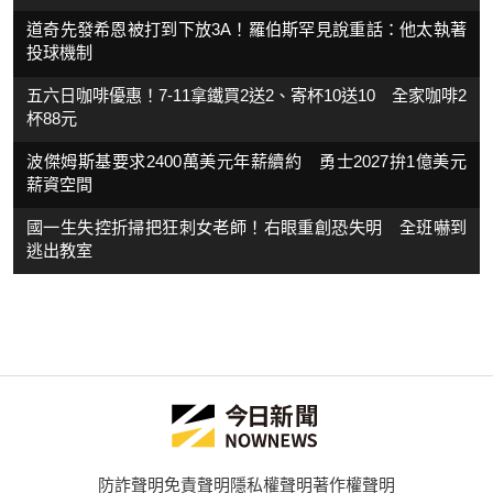
道奇先發希恩被打到下放3A！羅伯斯罕見說重話：他太執著
投球機制
五六日咖啡優惠！7-11拿鐵買2送2、寄杯10送10 全家咖啡2
杯88元
波傑姆斯基要求2400萬美元年薪續約 勇士2027拚1億美元
薪資空間
國一生失控折掃把狂刺女老師！右眼重創恐失明 全班嚇到
逃出教室
防詐聲明
免責聲明
隱私權聲明
著作權聲明