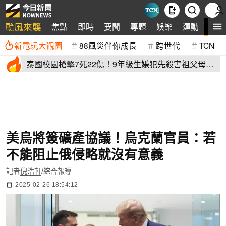
颱風來襲
全
焦點
即時
要聞
專題
娛樂
運動
新電玩大觀園
88風災伴你成長
跨世代
TCN
泰國校園槍擊7死22傷！9年級生嫌犯先殺害祖父母再
血洗校園
美烏將簽礦產協議！烏克蘭官員：若
不能阻止俄侵略就沒有意義
記者
倪浩軒
/綜合報導
2025-02-26 18:54:12