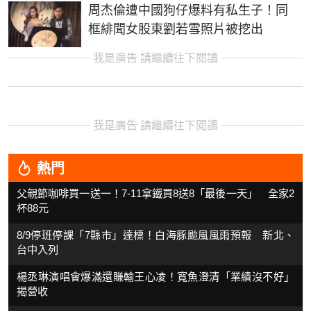
周杰倫遭中國狗仔爆料有私生子！同
框緋聞女股東劉若雪照片被挖出
我是廣告 請繼續往下閱讀
我是廣告 請繼續往下閱讀
熱門
父親節咖啡買一送一！7-11拿鐵買8送8「最後一天」 全家2
杯88元
8/9停班停課「7縣市」達標！白海豚颱風風雨預報 新北、
台中入列
楊丞琳演唱會爆滿還賺輸王心凌！寬魚澄清「業績沒不好」
揭營收