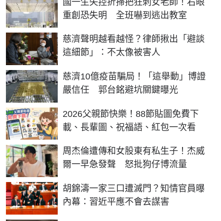
國一生失控折掃把狂刺女老師！右眼
重創恐失明 全班嚇到逃出教室
慈濟聲明越看越怪？律師揪出「避談
這細節」：不太像被害人
慈濟10億疫苗騙局！「這舉動」博證
嚴信任 郭台銘避坑關鍵曝光
2026父親節快樂！88節貼圖免費下
載、長輩圖、祝福語、紅包一次看
周杰倫遭傳和女股東有私生子！杰威
爾一早急發聲 怒批狗仔博流量
胡錦濤一家三口遭滅門？知情官員曝
內幕：習近平應不會去謀害