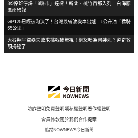
8/9停班停課「8縣市」達標！新北、桃竹苗都入列 白海豚
風雨預報
GP125已經被淘汰了！台灣最省油機車出爐 1公升油「猛騎
65公里」
大谷翔平盜壘失敗求挑戰被無視！網怒噴為何裝死？道奇教
頭揭秘了
防詐聲明
免責聲明
隱私權聲明
著作權聲明
會員條款
關於我們
合作提案
追蹤NOWNEWS今日新聞