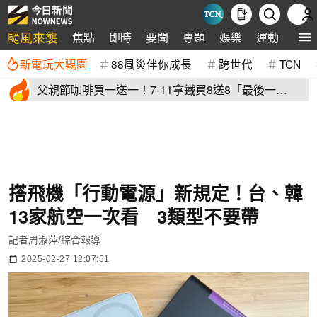
颱風來襲
焦點
即時
要聞
專題
娛樂
運動
全球
新電玩大觀園
88風災伴你成長
跨世代
TCN
父親節咖啡買一送一！7-11拿鐵買8送8「最後一
天」 全家2杯88元
搭飛機「行動電源」新規定！台、韓
13家航空一次看 3類型不要帶
記者
周淑萍
/綜合報導
2025-02-27 12:07:51