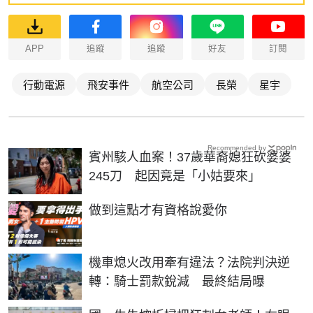
APP
追蹤
追蹤
好友
訂閱
行動電源
飛安事件
航空公司
長榮
星宇
Recommended by
賓州駭人血案！37歲華裔媳狂砍婆婆
245刀 起因竟是「小姑要來」
PR
做到這點才有資格說愛你
機車熄火改用牽有違法？法院判決逆
轉：騎士罰款銳減 最終結局曝