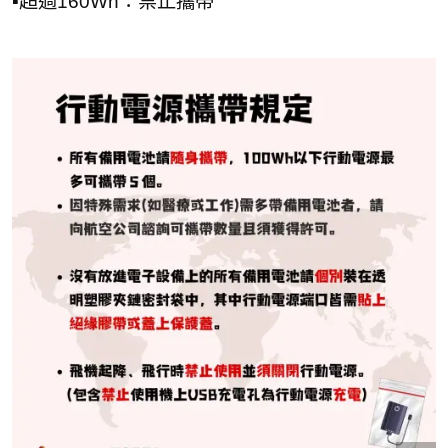
▪︎超過160Wh：禁止攜帶