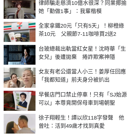
律師騙走慈濟10億水很深？同業揶揄
她「勤做1事」：我輩楷模
全家拿鐵20元「只有5天」！柳橙綠
茶10元 父親節7-11咖啡買2送2
台玻總裁出軌當紅女星！沈時華「生
女兒」後遭拋棄 捲詐欺案神隱
女友有老公還當人小三！姜厚任回應
「我都知道」前夫身分被扒出
早餐店門口禁止停車！只有「SJ始源
可以」本尊竟開保母車到場朝聖
徐子翔輕生！譚以欣118字發聲 他
曾吐：活到49歲才找到真愛