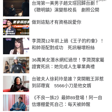
台灣第一美男子趙文瑄回歸台劇！
《聰明鎮》演變態校長 劇照公開
PR
做到這點才有資格說愛你
李潤潤12年前上過《王子的約會》！
和帥哥配對成功 死訊嚇壞粉絲
36萬美女潛水網紅過世！李潤潤家屬
證實死訊：她完成人生畢業典禮
台玻夫人徐莉玲是誰？突開戰王菲惹
到邱瓈寬 5566小刀是他女婿
《不良一族2》最帥89登場！阿一自
信爆棚愛死自己：每天被帥醒