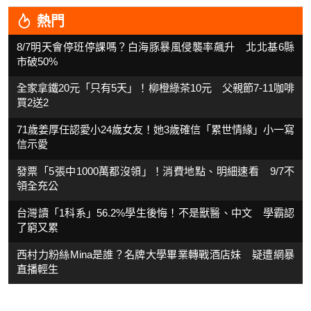
熱門
8/7明天會停班停課嗎？白海豚暴風侵襲率飆升 北北基6縣
市破50%
全家拿鐵20元「只有5天」！柳橙綠茶10元 父親節7-11咖啡
買2送2
71歲姜厚任認愛小24歲女友！她3歲確信「累世情緣」小一寫
信示愛
發票「5張中1000萬都沒領」！消費地點、明細速看 9/7不
領全充公
台灣讀「1科系」56.2%學生後悔！不是獸醫、中文 學霸認
了窮又累
西村力粉絲Mina是誰？名牌大學畢業轉戰酒店妹 疑遭網暴
直播輕生