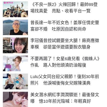
《不良一族2》火辣回歸！最帥89登
場找真愛 亮點、收看平台一覽
曾長達一年不近女色！姜厚任情史豐
富卻不婚 吐原因自認和尚命
李冠儀昔控試鏡要坐大腿！廠商應徵
車模 卻是當伴遊還要脫衣驗身
不要再踢了！女星6歲兒看《蜘蛛人》
作亂 路人對他頭澆奶油報復
Lulu父女同台迎父親節！復刻30年前
照片 他淚喊後悔女兒嫁陳漢典
美女潛水網紅李潤潤驟逝！最後發文
曝 憶10年前光陰喊：年輕真好