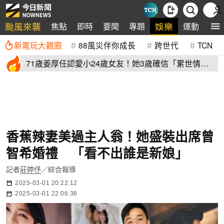
颱風來襲
娛樂
焦點
即時
要聞
專題
運動
全
新電玩大觀園
88風災伴你成長
跨世代
TCN
71歲姜厚任認愛小24歲女友！她3歲確信「累世情
緣」小一寫信示愛
香蕉辣妻美過主人翁！她盛裝出席曾
智希婚禮 「看不出誰是新娘」
記者
莊婷伃
／綜合報導
2025-03-01 20:22:12
2025-03-01 22:06:36