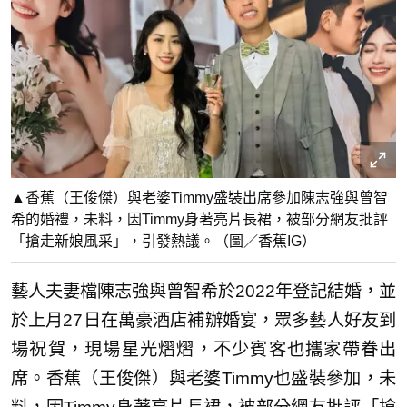
▲香蕉（王俊傑）與老婆Timmy盛裝出席參加陳志強與曾智
希的婚禮，未料，因Timmy身著亮片長裙，被部分網友批評
「搶走新娘風采」，引發熱議。（圖／香蕉IG）
藝人夫妻檔陳志強與曾智希於2022年登記結婚，並
於上月27日在萬豪酒店補辦婚宴，眾多藝人好友到
場祝賀，現場星光熠熠，不少賓客也攜家帶眷出
席。香蕉（王俊傑）與老婆Timmy也盛裝參加，未