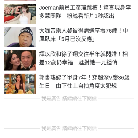
Joeman前員工彥瑋跳槽！驚喜現身李
多慧團隊 粉絲看新片1秒認出
大咖音樂人黎彼得病逝享壽76歲！中
風臥床「5月已沒反應」
譚以欣和徐子翔交往半年就閃婚！相
差12歲仍幸福 尪對她一見鍾情
郭書瑤認了單身7年！穿超深V慶36歲
生日 由下往上自拍角度太犯規
我是廣告 請繼續往下閱讀
我是廣告 請繼續往下閱讀