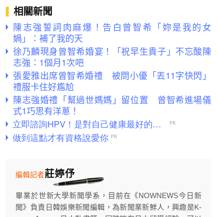
相關新聞
陳志強誓詞肉麻爆！告白曾智希「妳是我的女
媧」：補了我的天
徐乃麟現身曾智希婚宴！「祝早生貴子」不忘酸陳
志強：1個月1次吧
張愛雅出席曾智希婚禮 被問小優「丟11字快閃」
禮服卡住好尷尬
陳志強婚禮「幫過世媽媽」留位置 曾智希進場儀
式1巧思有洋蔥！
莊婷伃
編輯記者
畢業於世新大學新聞學系，目前在《NOWNEWS今日新
聞》負責日韓娛樂新聞編輯，為新聞業新鮮人，興趣是K-