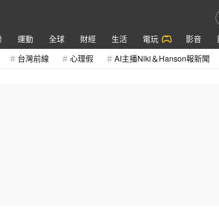
樂
運動
全球
財經
生活
電玩
影音
台灣前線
心理假
AI主播Niki＆Hanson報新聞