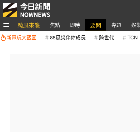
颱風來襲
要聞
焦點
即時
專題
娛
新電玩大觀園
88風災伴你成長
跨世代
TCN