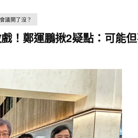
會議開了沒？
戲！鄭運鵬揪2疑點：可能但