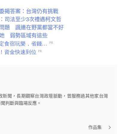
委揭答案：台灣仍有挑戰
：司法至少3次禮遇柯文哲
問題 諷連在野黨都當不好
她 弱勢區域有這些
政新聞，長期觀察台灣政壇脈動，曾服務過其他家台灣
新聞判斷與臨場反應。
作品集