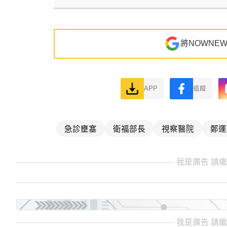
將NOWNE
APP
追蹤
急診壅塞
衛福部長
視察醫院
鄭運
我是廣告 請
我是廣告 請