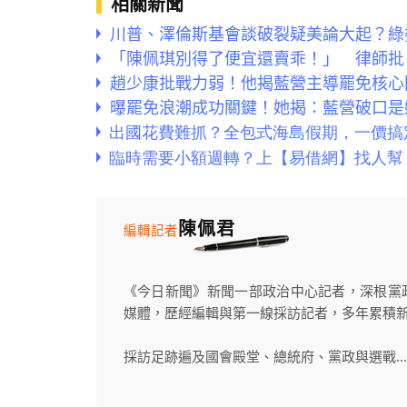
相關新聞
川普、澤倫斯基會談破裂疑美論大起？綠
「陳佩琪別得了便宜還賣乖！」 律師批
趙少康批戰力弱！他揭藍營主導罷免核心
曝罷免浪潮成功關鍵！她揭：藍營破口是
陳佩君
編輯記者
《今日新聞》新聞一部政治中心記者，深根黨
媒體，歷經編輯與第一線採訪記者，多年累積
採訪足跡遍及國會殿堂、總統府、黨政與選戰...