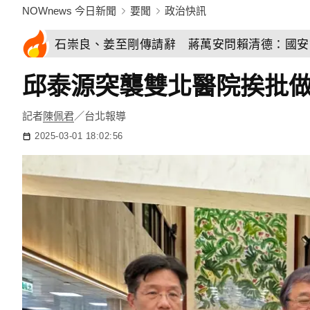
NOWnews 今日新聞
要聞
政治快訊
石崇良、姜至剛傳請辭 蔣萬安問賴清德：國安
邱泰源突襲雙北醫院挨批做
記者
陳佩君
／台北報導
2025-03-01 18:02:56