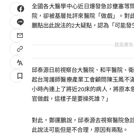
全國各大醫學中心近日爆發急診壅塞等
院，卻被基層批評來醫院「做戲」。對
鵬點出此說法的2大疑點，認為「可能發
我是廣告
邱泰源日前視察台大醫院、和平醫院、衛
起台灣護師醫療產業工會顧問陳玉鳳不
小時內連上了將近20床的病人，將原本
官做戲，這樣子是要操死誰？」
對此，鄭運鵬說，邱泰源去視察醫院急
此說法可能但是不合理，原因有兩點。