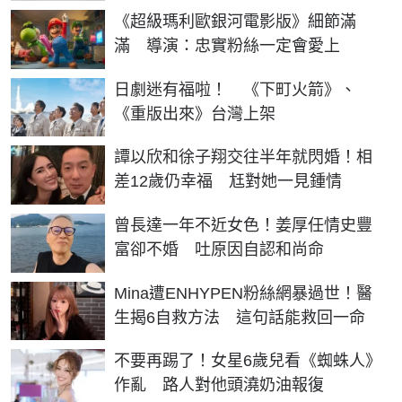
《超級瑪利歐銀河電影版》細節滿
滿 導演：忠實粉絲一定會愛上
日劇迷有福啦！ 《下町火箭》、
《重版出來》台灣上架
譚以欣和徐子翔交往半年就閃婚！相
差12歲仍幸福 尪對她一見鍾情
曾長達一年不近女色！姜厚任情史豐
富卻不婚 吐原因自認和尚命
Mina遭ENHYPEN粉絲網暴過世！醫
生揭6自救方法 這句話能救回一命
不要再踢了！女星6歲兒看《蜘蛛人》
作亂 路人對他頭澆奶油報復