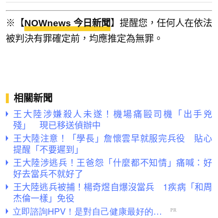
※【
NOWnews 今日新聞
】提醒您，任何人在依法
被判決有罪確定前，均應推定為無罪。
相關新聞
王大陸涉嫌殺人未遂！機場痛毆司機「出手兇
殘」 現已移送偵辦中
王大陸注意！「學長」詹懷雲早就服完兵役 貼心
提醒「不要遲到」
王大陸涉逃兵！王爸怨「什麼都不知情」痛喊：好
好去當兵不就好了
王大陸逃兵被捕！楊奇煜自爆沒當兵 1疾病「和周
杰倫一樣」免役