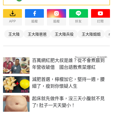
APP
追蹤
追蹤
好友
訂閱
王大陸
王大陸爸爸
王大陸兵役
王大陸姐姐
ma
Recommended by
百萬網紅肥大叔是誰？從不會煮飯到
年營收破億 國台語教煮菜爆紅
PR
減肥首選，檸檬加它，堅持一週，腰
細了，瘦到你懷疑人生
PR
起床就先做件事，沒三天小腹就不見
了! 肚子一天天變小！