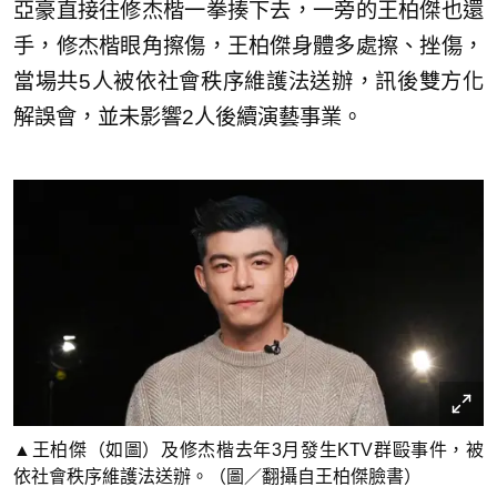
亞豪直接往修杰楷一拳揍下去，一旁的王柏傑也還
手，修杰楷眼角擦傷，王柏傑身體多處擦、挫傷，
當場共5人被依社會秩序維護法送辦，訊後雙方化
解誤會，並未影響2人後續演藝事業。
▲王柏傑（如圖）及修杰楷去年3月發生KTV群毆事件，被
依社會秩序維護法送辦。（圖／翻攝自王柏傑臉書）