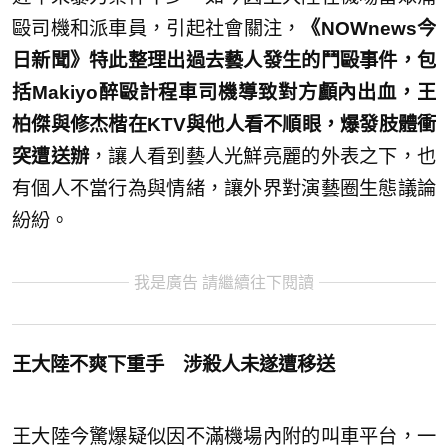
毆司機和派車員，引起社會關注，
《NOWnews今
日新聞》特此整理出過去藝人發生的鬥毆事件，包
括Makiyo醉毆計程車司機導致對方顱內出血，王
柏傑與修杰楷在KTV與他人看不順眼，爆發肢體衝
突遭送辦
，讓人看到藝人光鮮亮麗的外表之下，也
有個人不當行為與情緒，讓外界對演藝圈生態議論
紛紛。
我是廣告 請繼續往下閱讀
王大陸不爽下重手 涉殺人未遂遭移送
王大陸今驚爆疑似因不滿機場內附的叫車平台，一