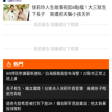
徐莉玲人生故事宛如8點檔！大三就生
下長子 竟遭前夫騙小孩夭折
我是廣告 請繼續往下閱讀
我是廣告 請繼續往下閱讀
熱門
8/8停班停課最新通知／白海豚颱風發布海警！22縣市正常上
班上課
長子輕生、繼女離婚！台玻夫人徐莉玲首發聲 痛揭徐子翔
逝世真相
道奇先發希恩被打到下放3A！羅伯斯罕見說重話：他太執著
投球機制