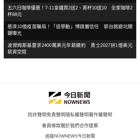
五六日咖啡優惠！7-11拿鐵買2送2、寄杯10送10 全家咖啡2
杯88元
慈濟10億疫苗騙局！「這舉動」博證嚴信任 郭台銘避坑關
鍵曝光
波傑姆斯基要求2400萬美元年薪續約 勇士2027拚1億美元
薪資空間
防詐聲明
免責聲明
隱私權聲明
著作權聲明
會員條款
關於我們
合作提案
追蹤NOWNEWS今日新聞