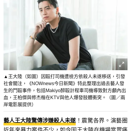
▲王大陸（如圖）因毆打司機遭檢方依殺人未遂移送，引發
社會關注，《NOWnews今日新聞》特此整理出過去藝人發
生的鬥毆事件，包括Makiyo醉毆計程車司機導致對方顱內出
血，王柏傑與修杰楷在KTV與他人爆發肢體衝突。（圖／兩
岸電影展提供）
藝人王大陸驚傳涉嫌殺人未遂
！震驚各界。演藝圈
近年來暴力案件不少，如今因王大陸在機場當眾痛