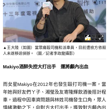
▲王大陸（如圖）當眾痛毆司機和派車員，目前遭檢方依殺
人未遂移送偵辦。（圖／記者李政龍攝影）
Makiyo酒醉失控大打出手 運將顱內出血
而女星Makiyo在2012年也發生毆打司機一案，當
年她與好友們ㄚ子、湘瑩及友寄隆輝飲酒後搭計程
車，過程中因車資問題與林姓司機發生口角，眾人
情緒激動之下，向對方大打出手，導致對方顱內出