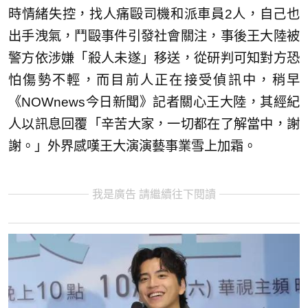
時情緒失控，找人痛毆司機和派車員2人，自己也
出手洩氣，鬥毆事件引發社會關注，事後王大陸被
警方依涉嫌「殺人未遂」移送，從研判可知對方恐
怕傷勢不輕，而目前人正在接受偵訊中，稍早
《NOWnews今日新聞》記者關心王大陸，其經紀
人以訊息回覆「辛苦大家，一切都在了解當中，謝
謝。」外界感嘆王大演演藝事業雪上加霜。
我是廣告 請繼續往下閱讀