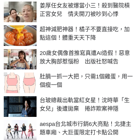
姜厚任女友被爆當小三！殺到醫院槓
正宮女兒 情夫開刀被吵到心悸
PR
超神減肥神器！橘子不要直接吃，加
點這個！體重天天下降
20歲女偶像首推寫真遭AI造假！惡意
放大胸部惹惱粉 出版社怒喊告
PR
肚腩一抓一大把，只需1個雞蛋，用一
個瘦一個
台玻總裁出軌當紅女星！沈時華「生
女兒」後遭拋棄 捲詐欺案神隱
aespa台北城市行銷6大亮點！北捷主
題車廂、大巨蛋限定打卡點公開