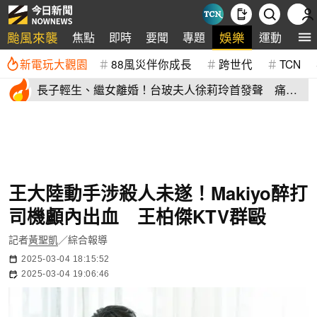
颱風來襲
娛樂
焦點
即時
要聞
專題
運動
全
新電玩大觀園
88風災伴你成長
跨世代
TCN
長子輕生、繼女離婚！台玻夫人徐莉玲首發聲 痛揭
徐子翔逝世真相
王大陸動手涉殺人未遂！Makiyo醉打
司機顱內出血 王柏傑KTV群毆
記者
黃聖凱
／綜合報導
2025-03-04 18:15:52
2025-03-04 19:06:46