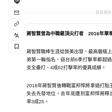
我是廣告
蔣智賢曾為中職最頂尖打者 2016年單季
蔣智賢職棒生涯從旅美出發，最高層級上過
弟第一輪指名，返台前6季打擊率都超過3
支全壘打、4成02打擊率的優異成績。
2018年蔣智賢後轉戰富邦悍將拿過打
失去先發地位，去年底遭到富邦悍將釋出，
率3成25。