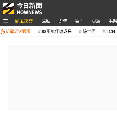
颱風來襲
焦點
即時
要聞
專題
娛樂
新電玩大觀園
88風災伴你成長
跨世代
TCN