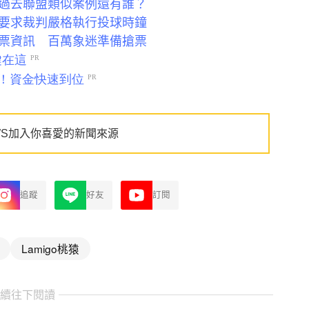
過去聯盟類似案例還有誰？
要求裁判嚴格執行投球時鐘
票資訊 百萬象迷準備搶票
WS加入你喜愛的新聞來源
追蹤
好友
訂閱
Lamigo桃猿
繼續往下閱讀