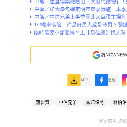
中職／猛登傳藥檢驗出「大麻代謝物」！
中職／加大壘包確定明年賽季實施 本季
中職／中信兄弟上半季臺北大巨蛋主場售
將NOWNE
APP
追蹤
蔣智賢
中信兄弟
富邦悍將
林柏佑
我是廣告 請