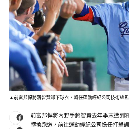
▲前富邦悍將蔣智賢卸下球衣，轉任運動經紀公司技術總監（
前富邦悍將內野手蔣智賢去年季末遭到
轉換跑道，前往運動經紀公司擔任打擊訓