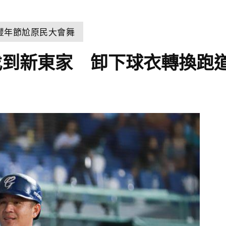
豐年節尬原民大會舞
找到新東家 卸下球衣轉換跑