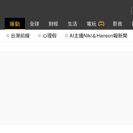
運動
全球
財經
生活
電玩
影音
台灣前線
心理假
AI主播Niki＆Hanson報新聞