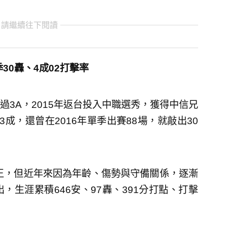
 請繼續往下閱讀
30轟、4成02打擊率
3A，2015年返台投入中職選秀，獲得中信兄
成，還曾在2016年單季出賽88場，就敲出30
點王，但近年來因為年齡、傷勢與守備關係，逐漸
生涯累積646安、97轟、391分打點、打擊