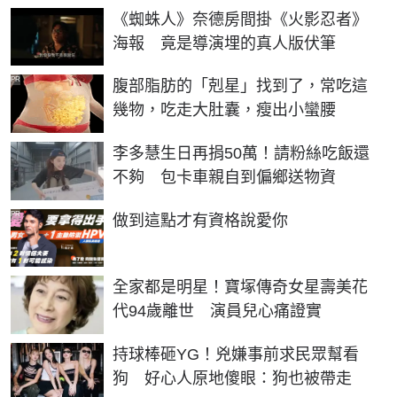
《蜘蛛人》奈德房間掛《火影忍者》
海報 竟是導演埋的真人版伏筆
PR
腹部脂肪的「剋星」找到了，常吃這
幾物，吃走大肚囊，瘦出小蠻腰
李多慧生日再捐50萬！請粉絲吃飯還
不夠 包卡車親自到偏鄉送物資
PR
做到這點才有資格說愛你
全家都是明星！寶塚傳奇女星壽美花
代94歲離世 演員兒心痛證實
持球棒砸YG！兇嫌事前求民眾幫看
狗 好心人原地傻眼：狗也被帶走