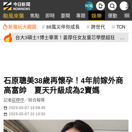
颱風來襲
娛樂
焦點
即時
要聞
專題
運動
全
新電玩大觀園
88風災伴你成長
跨世代
TCN
台大3碩士1博士畢業！姜厚任女友童芯學歷超狂 他
讚爆：比我厲害
石原聰美38歲再懷孕！4年前嫁外商
高富帥 夏天升級成為2寶媽
記者
莊婷伃
／綜合報導
2025-03-07 14:08:45
2025-03-07 22:10:52