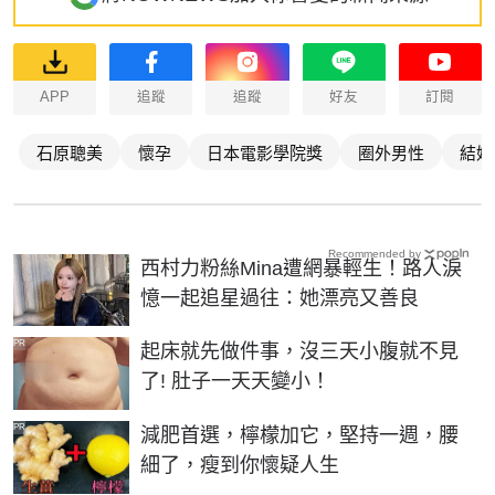
APP
追蹤
追蹤
好友
訂閱
石原聰美
懷孕
日本電影學院獎
圈外男性
結婚
Recommended by
西村力粉絲Mina遭網暴輕生！路人淚
憶一起追星過往：她漂亮又善良
PR
起床就先做件事，沒三天小腹就不見
了! 肚子一天天變小！
PR
減肥首選，檸檬加它，堅持一週，腰
細了，瘦到你懷疑人生