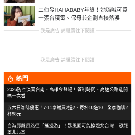
二伯發HAHABABY年終！她嗨喊可買
一張台積電、保母兼企劃直接落淚
我是廣告 請繼續往下閱讀
我是廣告 請繼續往下閱讀
熱門
2026防空演習台南、高雄今登場！管制時間、高速公路能開
嗎一次看
五六日咖啡優惠！7-11拿鐵買2送2、寄杯10送10 全家咖啡2
杯88元
白海豚颱風路徑「搖擺游」！暴風圈可能擦邊北台灣 恐籠
罩北北基