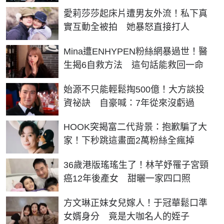
愛莉莎莎起床片遭男友外流！私下真
實互動全被拍 她暴怒直接打人
Mina遭ENHYPEN粉絲網暴過世！醫
生揭6自救方法 這句話能救回一命
始源不只能輕鬆掏500億！大方談投
資祕訣 自豪喊：7年從來沒虧過
HOOK突揭富二代背景：抱歉騙了大
家！下秒跳這畫面2萬粉絲全瘋掉
36歲港版瑤瑤生了！林芊妤罹子宮頸
癌12年後產女 甜曬一家四口照
方文琳正妹女兒嫁人！于冠華鬆口準
女婿身分 竟是大咖名人的姪子