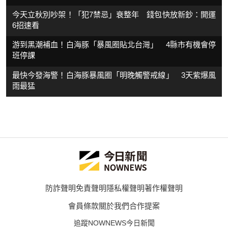
今天立秋別吵架！「犯7禁忌」衰整年 錢包快放新鈔：開運
6招速看
游到黑潮補血！白海豚「暴風圈貼北台灣」 4縣市有機會停
班停課
最快今發海警！白海豚暴風圈「明晚觸警戒線」 3天紫爆風
雨最猛
防詐聲明
免責聲明
隱私權聲明
著作權聲明
會員條款
關於我們
合作提案
追蹤NOWNEWS今日新聞