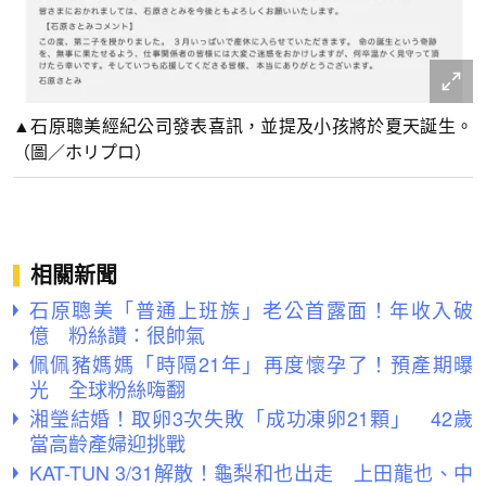
▲石原聰美經紀公司發表喜訊，並提及小孩將於夏天誕生。
（圖／ホリプロ）
相關新聞
石原聰美「普通上班族」老公首露面！年收入破
億 粉絲讚：很帥氣
佩佩豬媽媽「時隔21年」再度懷孕了！預產期曝
光 全球粉絲嗨翻
湘瑩結婚！取卵3次失敗「成功凍卵21顆」 42歲
當高齡產婦迎挑戰
KAT-TUN 3/31解散！龜梨和也出走 上田龍也、中