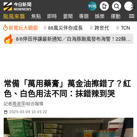
颱風來襲
焦點
即時
要聞
專題
娛樂
運動
全球
新電玩大觀園
88風災伴你成長
跨世代
TCN
8/8停班停課最新通知／白海豚颱風發布海警！22縣市
正常上班上課
常備「萬用藥膏」萬金油擦錯了？紅
色、白色用法不同：抹錯辣到哭
記者
周淑萍
/綜合報導
2025-03-09 10:45:22