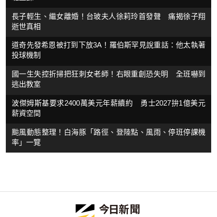
長子輕生、繼女離婚！台玻夫人徐莉玲首發聲 痛揭徐子翔
逝世真相
道奇先發希恩被打到下放3A！羅伯斯罕見說重話：他太執著
投球機制
國一生失控折掃把狂刺女老師！右眼重創恐失明 全班嚇到
逃出教室
波傑姆斯基要求2400萬美元年薪續約 勇士2027拚1億美元
薪資空間
颱風動態整理！白海豚「路徑、登陸點、風雨、停班停課機
率」一覽