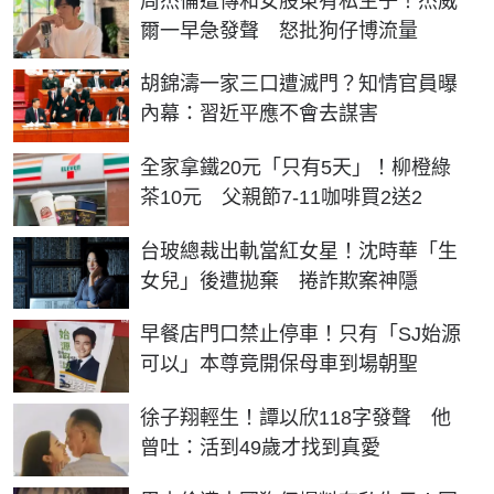
周杰倫遭傳和女股東有私生子！杰威
爾一早急發聲 怒批狗仔博流量
胡錦濤一家三口遭滅門？知情官員曝
內幕：習近平應不會去謀害
全家拿鐵20元「只有5天」！柳橙綠
茶10元 父親節7-11咖啡買2送2
台玻總裁出軌當紅女星！沈時華「生
女兒」後遭拋棄 捲詐欺案神隱
早餐店門口禁止停車！只有「SJ始源
可以」本尊竟開保母車到場朝聖
徐子翔輕生！譚以欣118字發聲 他
曾吐：活到49歲才找到真愛