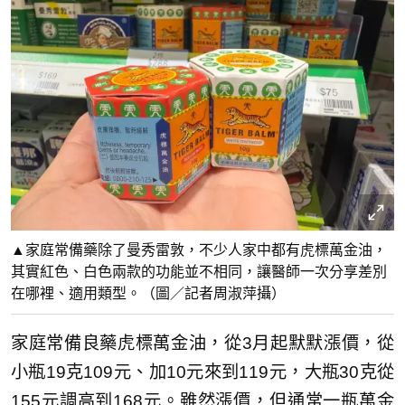
▲家庭常備藥除了曼秀雷敦，不少人家中都有虎標萬金油，
其實紅色、白色兩款的功能並不相同，讓醫師一次分享差別
在哪裡、適用類型。（圖／記者周淑萍攝）
家庭常備良藥虎標萬金油，從3月起默默漲價，從
小瓶19克109元、加10元來到119元，大瓶30克從
155元調高到168元。雖然漲價，但通常一瓶萬金