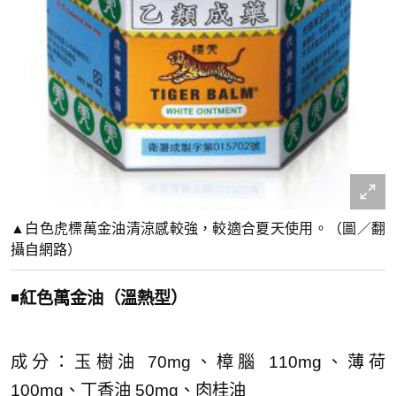
▲白色虎標萬金油清涼感較強，較適合夏天使用。（圖／翻
攝自網路）
◾
紅色萬金油（溫熱型）
成分：玉樹油 70mg、樟腦 110mg、薄荷
100mg、丁香油 50mg、肉桂油