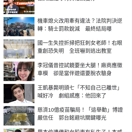
機車熄火改用牽有違法？法院判決逆
轉：騎士罰款銳減 最終結局曝
國一生失控折掃把狂刺女老師！右眼
重創恐失明 全班嚇到逃出教室
李冠儀昔控試鏡要坐大腿！廠商應徵
車模 卻是當伴遊還要脫衣驗身
王凱暴斃明頭七「不知自己已離世」
喊好冷 劇組感應：他回來了
慈濟10億疫苗騙局！「這舉動」博證
嚴信任 郭台銘避坑關鍵曝光