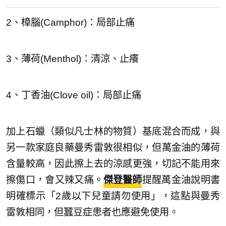
2、樟腦(Camphor)：局部止痛
3、薄荷(Menthol)：清涼、止癢
4、丁香油(Clove oil)：局部止痛
加上石蠟（類似凡士林的物質）基底混合而成，與
另一款家庭良藥曼秀雷敦很相似，但萬金油的薄荷
含量較高，因此擦上去的涼感更強，切記不能用來
擦傷口，會又辣又痛。
傑登醫師
提醒萬金油說明書
明確標示「2歲以下兒童請勿使用」，這點與曼秀
雷敦相同，但蠶豆症患者也應避免使用。