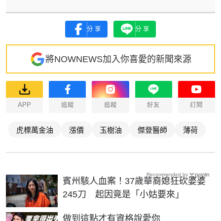
分享
分享
將NOWNEWS加入你喜愛的新聞來源
APP
追蹤
追蹤
好友
訂閱
虎標萬金油
漲價
玉樹油
傑登醫師
薄荷
Recommended by
賓州駭人血案！37歲華裔媳狂砍婆婆
245刀 起因竟是「小姑要來」
PR
做到這點才有資格說愛你