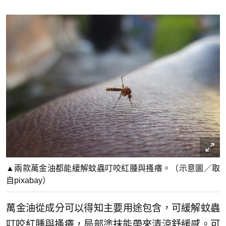
▲兩款萬金油都能緩解蚊蟲叮咬紅腫與搔癢。（示意圖／取
自pixabay）
​萬金油從成分可以得知主要用途包含，可緩解蚊蟲
叮咬紅腫與搔癢，局部塗抹能帶來清涼舒緩感。可