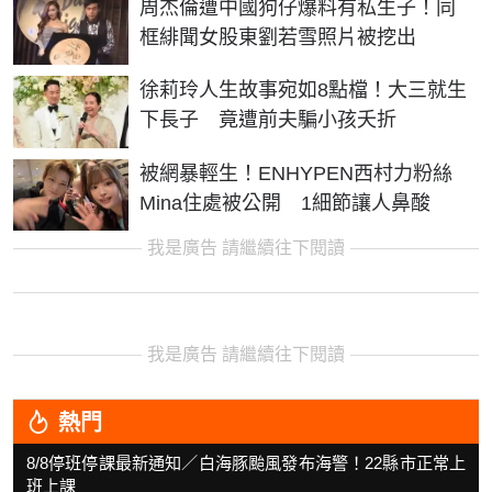
周杰倫遭中國狗仔爆料有私生子！同
框緋聞女股東劉若雪照片被挖出
徐莉玲人生故事宛如8點檔！大三就生
下長子 竟遭前夫騙小孩夭折
被網暴輕生！ENHYPEN西村力粉絲
Mina住處被公開 1細節讓人鼻酸
我是廣告 請繼續往下閱讀
我是廣告 請繼續往下閱讀
熱門
8/8停班停課最新通知／白海豚颱風發布海警！22縣市正常上
班上課