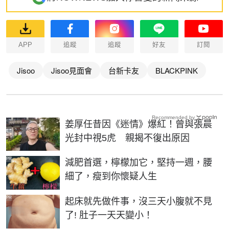
APP
追蹤
追蹤
好友
訂閱
Jisoo
Jisoo見面會
台新卡友
BLACKPINK
Recommended by
姜厚任昔因《迷情》爆紅！曾與張晨
光封中視5虎 親揭不復出原因
PR
減肥首選，檸檬加它，堅持一週，腰
細了，瘦到你懷疑人生
PR
起床就先做件事，沒三天小腹就不見
了! 肚子一天天變小！