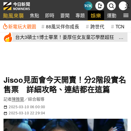
颱風來襲
娛樂
焦點
即時
要聞
專題
運動
全
新電玩大觀園
88風災伴你成長
跨世代
TCN
台大3碩士1博士畢業！姜厚任女友童芯學歷超狂 他
讚爆：比我厲害
Jisoo見面會今天開賣！分2階段實名
售票 詳細攻略、連結都在這篇
記者
陳雅蘭
／綜合報導
2025-03-10 06:00:00
2025-03-10 22:29:04