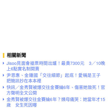
相關新聞
Jisoo見面會搶票時間出爐！最貴7300元 3／10晚
上6點實名制開賣
尹恩惠、金鍾國「交往細節」起底！愛稱是王子
把簡訊抄在本本裡
快訊／金秀賢被爆交往金賽綸6年、傷害她致死！官
方聲明全文公開
金秀賢被爆交往金賽綸6年？姨母痛哭：她當年才15
歲 女生死因曝