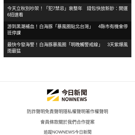
今天立秋別吵架！「犯7禁忌」衰整年 錢包快放新鈔：開運
6招速看
游到黑潮補血！白海豚「暴風圈貼北台灣」 4縣市有機會停
班停課
最快今發海警！白海豚暴風圈「明晚觸警戒線」 3天紫爆風
雨最猛
防詐聲明
免責聲明
隱私權聲明
著作權聲明
會員條款
關於我們
合作提案
追蹤NOWNEWS今日新聞