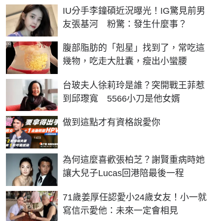
IU分手李鐘碩近況曝光！IG驚見前男
友張基河 粉驚：發生什麼事？
PR
腹部脂肪的「剋星」找到了，常吃這
幾物，吃走大肚囊，瘦出小蠻腰
台玻夫人徐莉玲是誰？突開戰王菲惹
到邱瓈寬 5566小刀是他女婿
PR
做到這點才有資格說愛你
為何這麼喜歡張柏芝？謝賢重病時她
讓大兒子Lucas回港陪最後一程
71歲姜厚任認愛小24歲女友！小一就
寫信示愛他：未來一定會相見