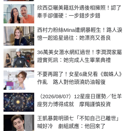
欣西亞曬美籍尪外遇後相擁照！認了
牽手卻僵硬：一步錯步步錯
西村力粉絲Mina遭網暴輕生！路人淚
憶一起追星過往：她漂亮又善良
36萬美女潛水網紅過世！李潤潤家屬
證實死訊：她完成人生畢業典禮
不要再踢了！女星6歲兒看《蜘蛛人》
作亂 路人對他頭澆奶油報復
（2026/08/07）12星座日運勢／牡羊
座努力博得成就 摩羯謹慎投資
王凱暴斃明頭七「不知自己已離世」
喊好冷 劇組感應：他回來了