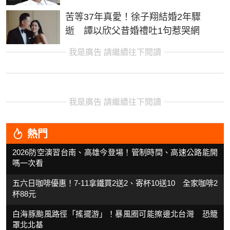
苦等37年真愛！徐子翔結婚2年驟
逝 譚以欣父昔婚禮吐1句惹哭網
我是廣告 請繼續往下閱讀
我是廣告 請繼續往下閱讀
熱門
2026防空演習台南、高雄今登場！管制時間、高速公路能開
嗎一次看
五六日咖啡優惠！7-11拿鐵買2送2、寄杯10送10 全家咖啡2
杯88元
白海豚颱風路徑「搖擺游」！暴風圈可能擦邊北台灣 恐籠
罩北北基