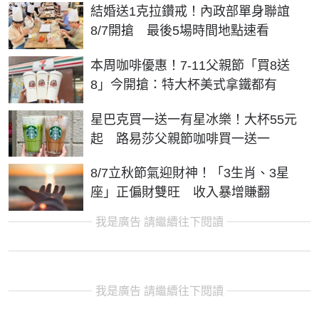
結婚送1克拉鑽戒！內政部單身聯誼
8/7開搶 最後5場時間地點速看
本周咖啡優惠！7-11父親節「買8送
8」今開搶：特大杯美式拿鐵都有
星巴克買一送一有星冰樂！大杯55元
起 路易莎父親節咖啡買一送一
8/7立秋節氣迎財神！「3生肖、3星
座」正偏財雙旺 收入暴增賺翻
我是廣告 請繼續往下閱讀
我是廣告 請繼續往下閱讀