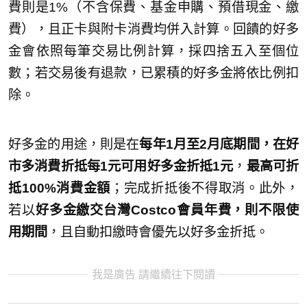
費則是1%（不含保費、基金申購、預借現金、繳
費），且正卡與附卡消費均併入計算。回饋的好多
金會依照每筆交易比例計算，採四捨五入至個位
數；若交易後有退款，已累積的好多金將依比例扣
除。
好多金的用途，則是在
每年1月至2月底期間，在好
市多消費折抵每1元可用好多金折抵1元
，
最高可折
抵100%消費金額
；完成折抵後不得取消。此外，
若以
好多金繳交台灣Costco會員年費，則不限使
用期間
，且自動扣繳時會優先以好多金折抵。
我是廣告 請繼續往下閱讀