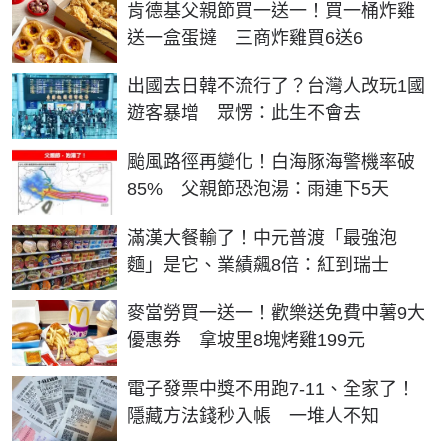
肯德基父親節買一送一！買一桶炸雞
送一盒蛋撻 三商炸雞買6送6
出國去日韓不流行了？台灣人改玩1國
遊客暴增 眾愣：此生不會去
颱風路徑再變化！白海豚海警機率破
85% 父親節恐泡湯：雨連下5天
滿漢大餐輸了！中元普渡「最強泡
麵」是它、業績飆8倍：紅到瑞士
麥當勞買一送一！歡樂送免費中薯9大
優惠券 拿坡里8塊烤雞199元
電子發票中獎不用跑7-11、全家了！
隱藏方法錢秒入帳 一堆人不知