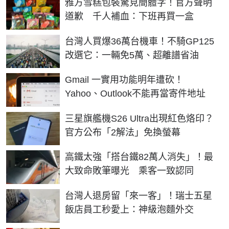
雅方雪糕包裝驚見簡體字！官方聲明
道歉 千人補血：下班再買一盒
台灣人買爆36萬台機車！不騎GP125
改選它：一輛免5萬、超離譜省油
Gmail 一實用功能明年遭砍！
Yahoo、Outlook不能再當寄件地址
三星旗艦機S26 Ultra出現紅色烙印？
官方公布「2解法」免換螢幕
高鐵太強「搭台鐵82萬人消失」！最
大致命敗筆曝光 乘客一致認同
台灣人退房留「來一客」！瑞士五星
飯店員工秒愛上：神級泡麵外交