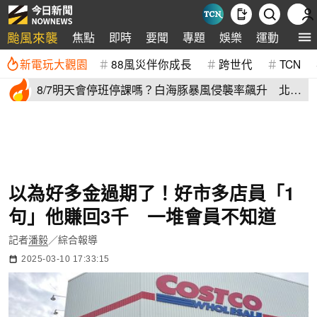
颱風來襲
焦點
即時
要聞
專題
娛樂
運動
全球
新電玩大觀園
88風災伴你成長
跨世代
TCN
8/7明天會停班停課嗎？白海豚暴風侵襲率飆升 北北
基6縣市破50%
以為好多金過期了！好市多店員「1
句」他賺回3千 一堆會員不知道
記者
潘毅
／綜合報導
2025-03-10 17:33:15