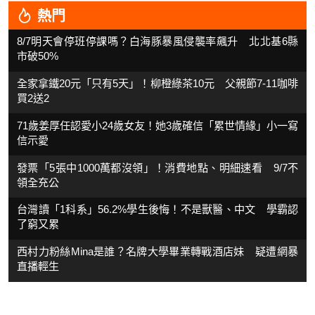
熱門
8/7明天會停班停課嗎？白海豚暴風侵襲率飆升 北北基6縣
市破50%
全家拿鐵20元「只有5天」！柳橙綠茶10元 父親節7-11咖啡
買2送2
71歲姜厚任認愛小24歲女友！她3歲確信「累世情緣」小一寫
信示愛
發票「5張中1000萬都沒領」！消費地點、明細速看 9/7不
領全充公
台灣讀「1科系」56.2%學生後悔！不是獸醫、中文 學霸認
了窮又累
西村力粉絲Mina是誰？名牌大學畢業轉戰酒店妹 疑遭網暴
直播輕生