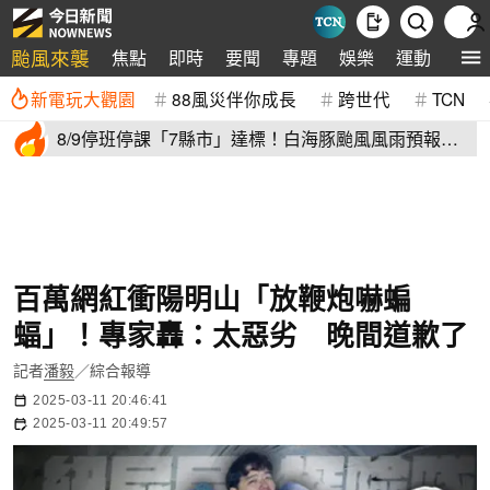
颱風來襲
焦點
即時
要聞
專題
娛樂
運動
全球
新電玩大觀園
88風災伴你成長
跨世代
TCN
8/9停班停課「7縣市」達標！白海豚颱風風雨預報
新北、台中入列
百萬網紅衝陽明山「放鞭炮嚇蝙
蝠」！專家轟：太惡劣 晚間道歉了
記者
潘毅
／綜合報導
2025-03-11 20:46:41
2025-03-11 20:49:57