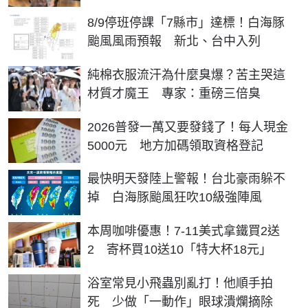
8/9停班停課「7縣市」達標！白海豚
颱風風雨預報 新北、台中入列
純棉衣服流汗為什麼臭爆？苦主哭這
材質才魔王 專家：重磅三倍臭
2026普發一萬又要發錢了！每人現金
5000元 地方加碼領取資格登記
最快明天發陸上警報！台北豪雨躲不
掉 白海豚颱風狂吹10級強陣風
本周咖啡優惠！7-11美式拿鐵買2送
2 寄杯買10送10「特大杯18元」
浴室常見小飛蟲別亂打！他順手拍
死 少做「一動作」眼球潰爛摘除