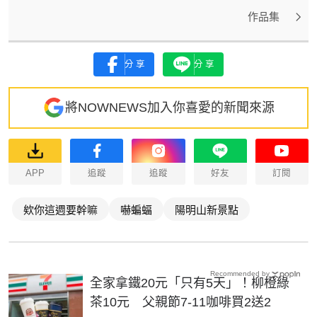
作品集
分享
分享
將NOWNEWS加入你喜愛的新聞來源
APP
追蹤
追蹤
好友
訂閱
欸你這週要幹嘛
嚇蝙蝠
陽明山新景點
Recommended by
全家拿鐵20元「只有5天」！柳橙綠
茶10元 父親節7-11咖啡買2送2