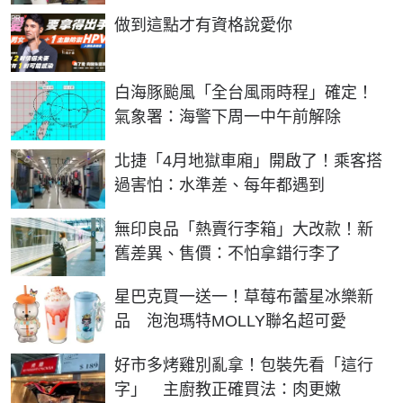
PR
做到這點才有資格說愛你
白海豚颱風「全台風雨時程」確定！
氣象署：海警下周一中午前解除
北捷「4月地獄車廂」開啟了！乘客搭
過害怕：水準差、每年都遇到
無印良品「熱賣行李箱」大改款！新
舊差異、售價：不怕拿錯行李了
星巴克買一送一！草莓布蕾星冰樂新
品 泡泡瑪特MOLLY聯名超可愛
好市多烤雞別亂拿！包裝先看「這行
字」 主廚教正確買法：肉更嫩