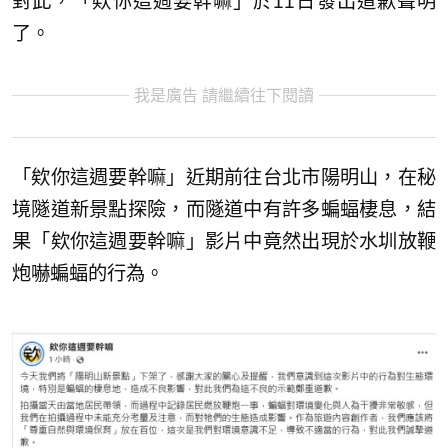
對此，「欸你這週要幹嘛」於11日發出道歉聲明
了。
我是廣告 請繼續往下閱讀
「欸你這週要幹嘛」近期前往台北市陽明山，在秘
境隧道新景點探險，而隧道中有許多蝙蝠棲息，結
果「欸你這週要幹嘛」影片中竟然出現於水圳放鞭
炮嚇蝙蝠的行為。