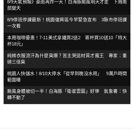
8/9天氣預報》豪雨再炸一天！白海豚颱風明天才走 下周南
部變天
8/9停班停課最新！桃園復興區今早緊急宣布 3縣市停班課
一次看
本周咖啡優惠！7-11美式拿鐵買2送2 寄杯買10送10「特大
杯18元」
純棉衣服流汗為什麼臭爆？苦主哭這材質才魔王 專家：重
磅三倍臭
桃園人快儲水！8/10大停水「從早到晚沒水用」 9萬戶時間
範圍曝
颱風身體被切一半！白海豚「衛星雲圖」好慘 氣象署：快
轉不動了