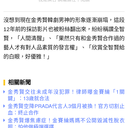
沒想到現在金秀賢韓劇男神的形象逐漸崩塌，這段
12年前的採訪影片也被粉絲翻出來，紛紛稱讚全智
賢，「人間清醒」、「果然只有和金秀賢合作過的
藝人才有對人品素質的發言權」、「欣賞全智賢給
的白眼，好優雅！」
相關新聞
金秀賢交往未成年沒犯罪！律師曝金賽綸「1關
鍵」：13歲就合法
金秀賢空降PRADA代言人3個月被換！官方切割止
血：終止合作
金秀賢爆焦慮症！金賽綸媽媽不公開毀滅性脫衣
照：怕他做極端選擇