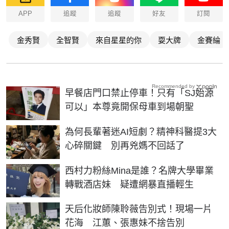
APP
追蹤
追蹤
好友
訂閱
金秀賢
全智賢
來自星星的你
耍大牌
金賽綸
Recommended by
早餐店門口禁止停車！只有「SJ始源
可以」本尊竟開保母車到場朝聖
為何長輩著迷AI短劇？精神科醫提3大
心碎關鍵 別再兇媽不回話了
西村力粉絲Mina是誰？名牌大學畢業
轉戰酒店妹 疑遭網暴直播輕生
天后化妝師陳聆薇告別式！現場一片
花海 江蕙、張惠妹不捨告別