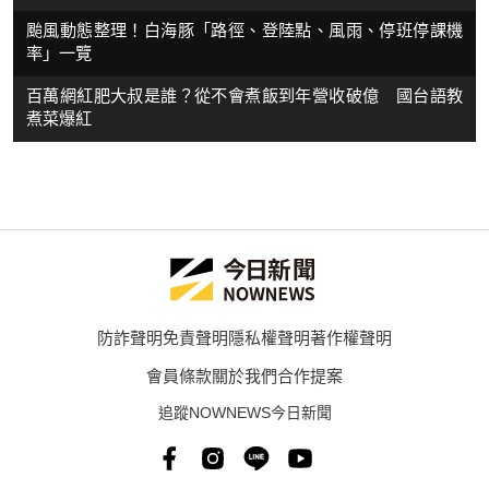
颱風動態整理！白海豚「路徑、登陸點、風雨、停班停課機
率」一覽
百萬網紅肥大叔是誰？從不會煮飯到年營收破億 國台語教
煮菜爆紅
防詐聲明
免責聲明
隱私權聲明
著作權聲明
會員條款
關於我們
合作提案
追蹤NOWNEWS今日新聞