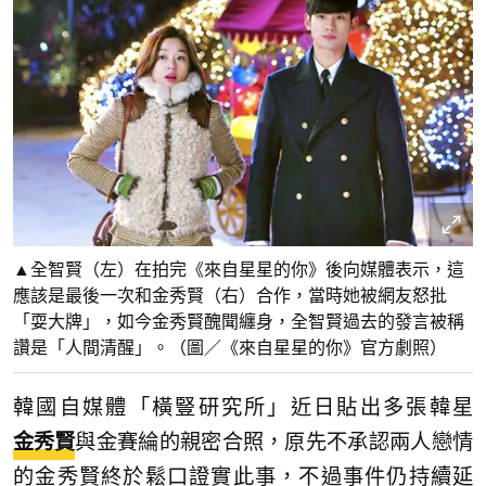
▲全智賢（左）在拍完《來自星星的你》後向媒體表示，這
應該是最後一次和金秀賢（右）合作，當時她被網友怒批
「耍大牌」，如今金秀賢醜聞纏身，全智賢過去的發言被稱
讚是「人間清醒」。（圖／《來自星星的你》官方劇照）
韓國自媒體「橫豎研究所」近日貼出多張韓星
金秀賢
與金賽綸的親密合照，原先不承認兩人戀情
的金秀賢終於鬆口證實此事，不過事件仍持續延