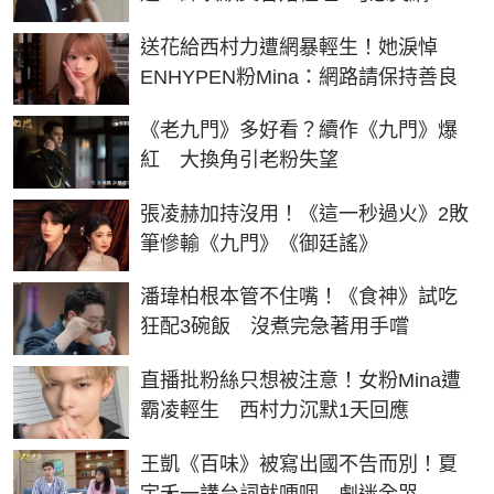
送花給西村力遭網暴輕生！她淚悼
ENHYPEN粉Mina：網路請保持善良
《老九門》多好看？續作《九門》爆
紅 大換角引老粉失望
張凌赫加持沒用！《這一秒過火》2敗
筆慘輸《九門》《御廷謠》
潘瑋柏根本管不住嘴！《食神》試吃
狂配3碗飯 沒煮完急著用手嚐
直播批粉絲只想被注意！女粉Mina遭
霸凌輕生 西村力沉默1天回應
王凱《百味》被寫出國不告而別！夏
宇禾一講台詞就哽咽 劇迷全哭