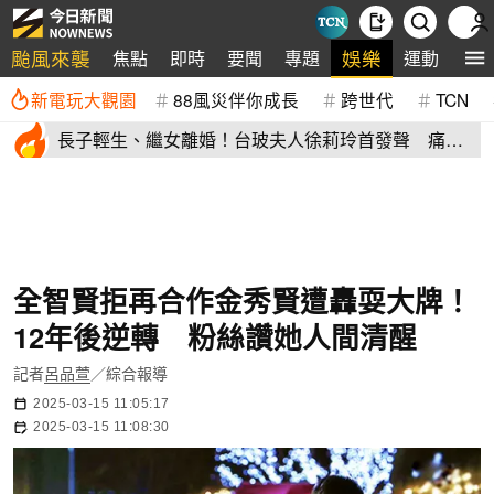
颱風來襲
娛樂
焦點
即時
要聞
專題
運動
全
新電玩大觀園
88風災伴你成長
跨世代
TCN
長子輕生、繼女離婚！台玻夫人徐莉玲首發聲 痛揭
徐子翔逝世真相
全智賢拒再合作金秀賢遭轟耍大牌！
12年後逆轉 粉絲讚她人間清醒
記者
呂品萱
／綜合報導
2025-03-15 11:05:17
2025-03-15 11:08:30