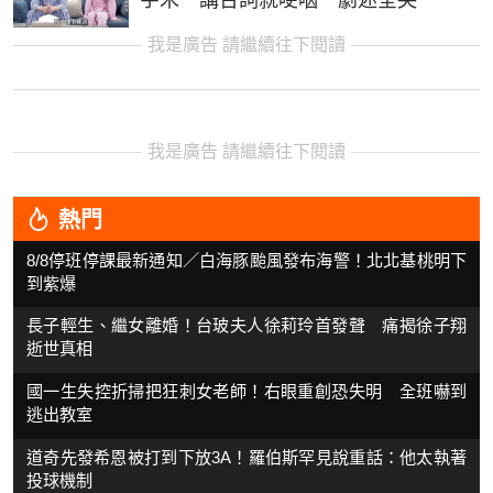
我是廣告 請繼續往下閱讀
我是廣告 請繼續往下閱讀
熱門
8/8停班停課最新通知／白海豚颱風發布海警！北北基桃明下
到紫爆
長子輕生、繼女離婚！台玻夫人徐莉玲首發聲 痛揭徐子翔
逝世真相
國一生失控折掃把狂刺女老師！右眼重創恐失明 全班嚇到
逃出教室
道奇先發希恩被打到下放3A！羅伯斯罕見說重話：他太執著
投球機制