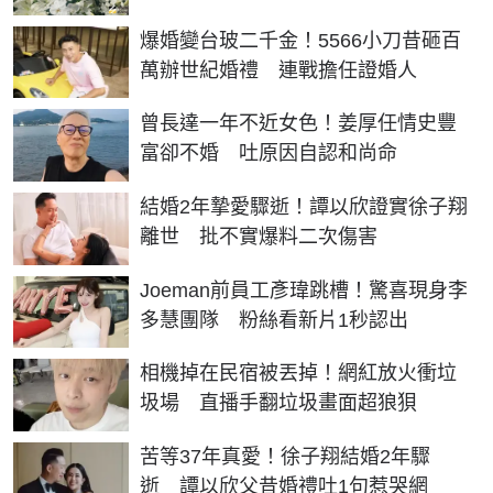
爆婚變台玻二千金！5566小刀昔砸百
萬辦世紀婚禮 連戰擔任證婚人
曾長達一年不近女色！姜厚任情史豐
富卻不婚 吐原因自認和尚命
結婚2年摯愛驟逝！譚以欣證實徐子翔
離世 批不實爆料二次傷害
Joeman前員工彥瑋跳槽！驚喜現身李
多慧團隊 粉絲看新片1秒認出
相機掉在民宿被丟掉！網紅放火衝垃
圾場 直播手翻垃圾畫面超狼狽
苦等37年真愛！徐子翔結婚2年驟
逝 譚以欣父昔婚禮吐1句惹哭網