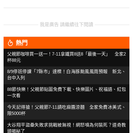
我是廣告 請繼續往下閱讀
熱門
父親節咖啡買一送一！7-11拿鐵買8送8「最後一天」 全家2
杯88元
8/9停班停課「7縣市」達標！白海豚颱風風雨預報 新北、
台中入列
88節快樂！父親節貼圖免費下載、快樂圖片、祝福語、紅包
一次看
今天記得搶！父親節7-11請吃麻醬涼麵 全家免費冰美式、
限5000杯
大谷翔平盜壘失敗求挑戰被無視！網怒噴為何裝死？道奇教
頭揭秘了