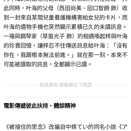
此同時，叶海的父母（西田尚美、田口智朗 飾）收
到一封來自某間兒童養護機構寄給女兒的卡片，而
叶海的遺物手機也突然顯示累積已久的未讀訊息。
一場與鋼琴家（草笛光子 飾）的相遇喚起梓與叶海
的珍貴回憶，讓梓忍不住傳送訊息給叶海：「沒有
你在，我跟根本無法前進。」就在那一刻，本來不
可能被讀取的訊息，全都顯示已讀。
我是廣告 請繼續往下閱讀
電影傳遞彼此扶持、體諒精神
《被接住的思念》改編自中條てい的同名小說《ア