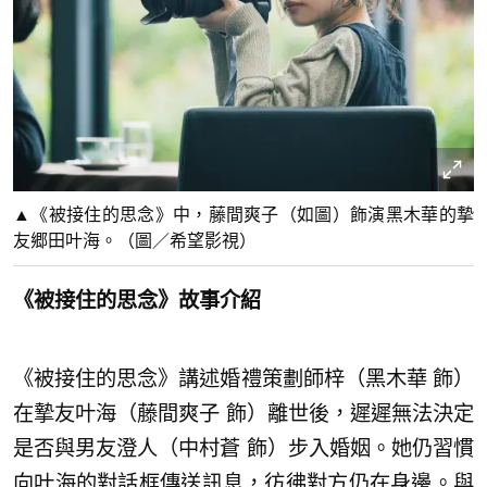
▲《被接住的思念》中，藤間爽子（如圖）飾演黑木華的摯
友郷田叶海。（圖／希望影視）
《被接住的思念》故事介紹
《被接住的思念》講述婚禮策劃師梓（黑木華 飾）
在摯友叶海（藤間爽子 飾）離世後，遲遲無法決定
是否與男友澄人（中村蒼 飾）步入婚姻。她仍習慣
向叶海的對話框傳送訊息，彷彿對方仍在身邊。與