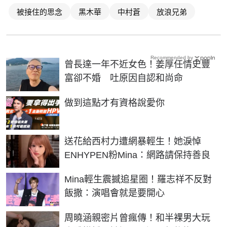
被接住的思念
黑木華
中村蒼
放浪兄弟
Recommended by
曾長達一年不近女色！姜厚任情史豐
富卻不婚 吐原因自認和尚命
PR
做到這點才有資格說愛你
送花給西村力遭網暴輕生！她淚悼
ENHYPEN粉Mina：網路請保持善良
Mina輕生震撼追星圈！羅志祥不反對
飯撒：演唱會就是要開心
周曉涵親密片曾瘋傳！和半裸男大玩