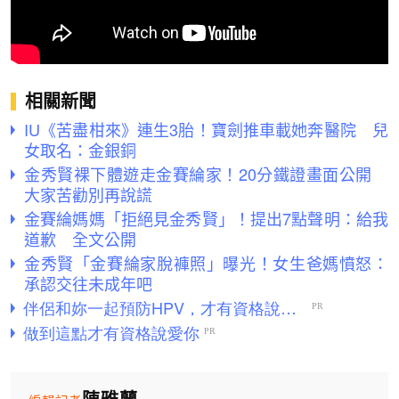
相關新聞
IU《苦盡柑來》連生3胎！寶劍推車載她奔醫院 兒
女取名：金銀銅
金秀賢裸下體遊走金賽綸家！20分鐵證畫面公開
大家苦勸別再說謊
金賽綸媽媽「拒絕見金秀賢」！提出7點聲明：給我
道歉 全文公開
金秀賢「金賽綸家脫褲照」曝光！女生爸媽憤怒：
承認交往未成年吧
陳雅蘭