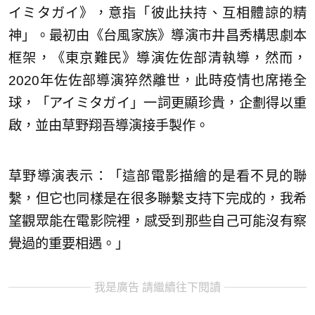
イミタガイ》，意指「彼此扶持、互相體諒的精
神」。最初由《台風家族》導演市井昌秀構思劇本
框架，《東京難民》導演佐佐部清執導，然而，
2020年佐佐部導演猝然離世，此時疫情也席捲全
球，「アイミタガイ」一詞更顯珍貴，企劃得以重
啟，並由草野翔吾導演接手製作。
草野導演表示：「這部電影描繪的是看不見的聯
繫，但它也同樣是在很多聯繫支持下完成的，我希
望觀眾能在電影院裡，感受到那些自己可能沒有察
覺過的重要相遇。」
我是廣告 請繼續往下閱讀