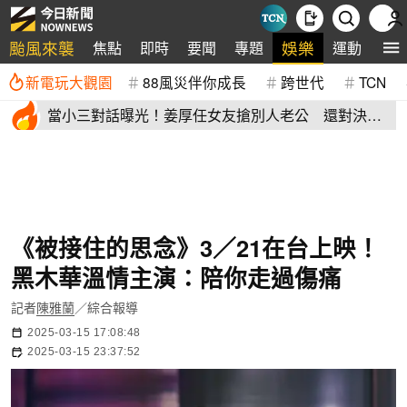
颱風來襲
娛樂
焦點
即時
要聞
專題
運動
全
新電玩大觀園
88風災伴你成長
跨世代
TCN
當小三對話曝光！姜厚任女友搶別人老公 還對決正
宮女兒開酸騷貨
《被接住的思念》3／21在台上映！
黑木華溫情主演：陪你走過傷痛
記者
陳雅蘭
／綜合報導
2025-03-15 17:08:48
2025-03-15 23:37:52