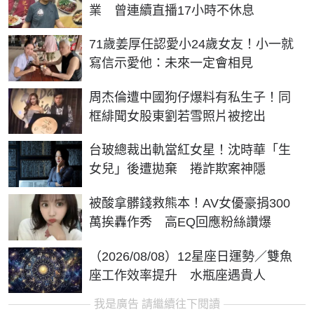
業 曾連續直播17小時不休息
71歲姜厚任認愛小24歲女友！小一就
寫信示愛他：未來一定會相見
周杰倫遭中國狗仔爆料有私生子！同
框緋聞女股東劉若雪照片被挖出
台玻總裁出軌當紅女星！沈時華「生
女兒」後遭拋棄 捲詐欺案神隱
被酸拿髒錢救熊本！AV女優豪捐300
萬挨轟作秀 高EQ回應粉絲讚爆
（2026/08/08）12星座日運勢／雙魚
座工作效率提升 水瓶座遇貴人
我是廣告 請繼續往下閱讀