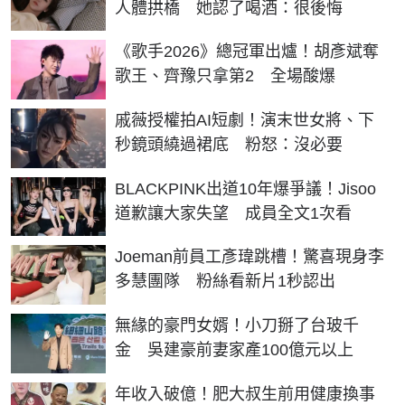
人體拱橋 她認了喝酒：很後悔
《歌手2026》總冠軍出爐！胡彥斌奪
歌王、齊豫只拿第2 全場酸爆
戚薇授權拍AI短劇！演末世女將、下
秒鏡頭繞過裙底 粉怒：沒必要
BLACKPINK出道10年爆爭議！Jisoo
道歉讓大家失望 成員全文1次看
Joeman前員工彥瑋跳槽！驚喜現身李
多慧團隊 粉絲看新片1秒認出
無緣的豪門女婿！小刀掰了台玻千
金 吳建豪前妻家產100億元以上
年收入破億！肥大叔生前用健康換事