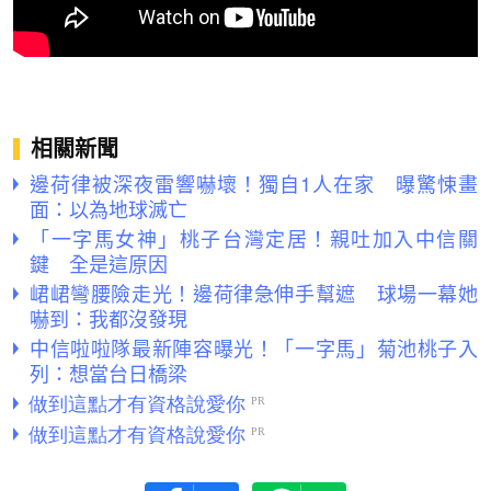
相關新聞
邊荷律被深夜雷響嚇壞！獨自1人在家 曝驚悚畫
面：以為地球滅亡
「一字馬女神」桃子台灣定居！親吐加入中信關
鍵 全是這原因
峮峮彎腰險走光！邊荷律急伸手幫遮 球場一幕她
嚇到：我都沒發現
中信啦啦隊最新陣容曝光！「一字馬」菊池桃子入
列：想當台日橋梁