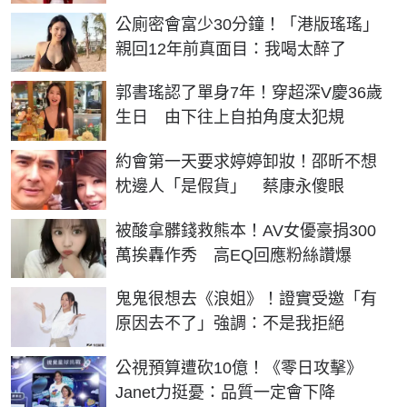
公廁密會富少30分鐘！「港版瑤瑤」
親回12年前真面目：我喝太醉了
郭書瑤認了單身7年！穿超深V慶36歲
生日 由下往上自拍角度太犯規
約會第一天要求婷婷卸妝！邵昕不想
枕邊人「是假貨」 蔡康永傻眼
被酸拿髒錢救熊本！AV女優豪捐300
萬挨轟作秀 高EQ回應粉絲讚爆
鬼鬼很想去《浪姐》！證實受邀「有
原因去不了」強調：不是我拒絕
公視預算遭砍10億！《零日攻擊》
Janet力挺憂：品質一定會下降