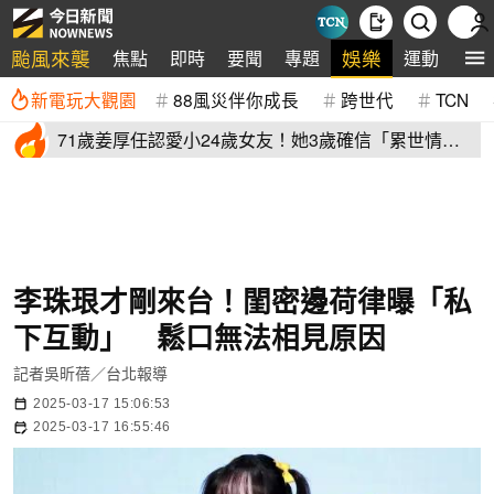
颱風來襲
娛樂
焦點
即時
要聞
專題
運動
全
新電玩大觀園
88風災伴你成長
跨世代
TCN
71歲姜厚任認愛小24歲女友！她3歲確信「累世情
緣」小一寫信示愛
李珠珢才剛來台！閨密邊荷律曝「私
下互動」 鬆口無法相見原因
記者吳昕蓓／台北報導
2025-03-17 15:06:53
2025-03-17 16:55:46