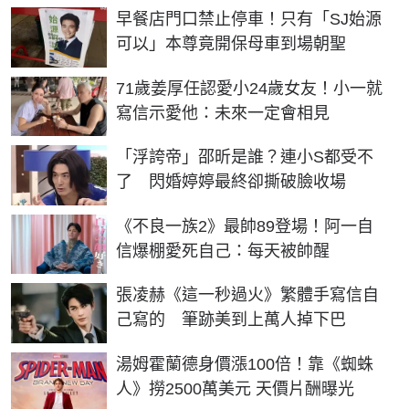
早餐店門口禁止停車！只有「SJ始源
可以」本尊竟開保母車到場朝聖
71歲姜厚任認愛小24歲女友！小一就
寫信示愛他：未來一定會相見
「浮誇帝」邵昕是誰？連小S都受不
了 閃婚婷婷最終卻撕破臉收場
《不良一族2》最帥89登場！阿一自
信爆棚愛死自己：每天被帥醒
張凌赫《這一秒過火》繁體手寫信自
己寫的 筆跡美到上萬人掉下巴
湯姆霍蘭德身價漲100倍！靠《蜘蛛
人》撈2500萬美元 天價片酬曝光