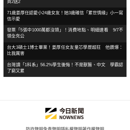
買2送2
71歲姜厚任認愛小24歲女友！她3歲確信「累世情緣」小一寫
信示愛
發票「5張中1000萬都沒領」！消費地點、明細速看 9/7不
領全充公
台大3碩士1博士畢業！姜厚任女友童芯學歷超狂 他讚爆：
比我厲害
台灣讀「1科系」56.2%學生後悔！不是獸醫、中文 學霸認
了窮又累
防詐聲明
免責聲明
隱私權聲明
著作權聲明