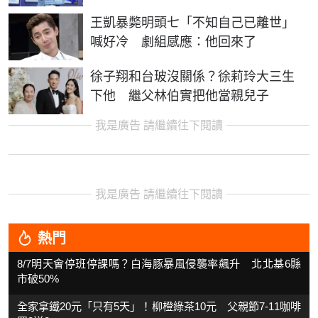
王凱暴斃明頭七「不知自己已離世」
喊好冷 劇組感應：他回來了
徐子翔和台玻沒關係？徐莉玲大三生
下他 繼父林伯實把他當親兒子
我是廣告 請繼續往下閱讀
我是廣告 請繼續往下閱讀
熱門
8/7明天會停班停課嗎？白海豚暴風侵襲率飆升 北北基6縣
市破50%
全家拿鐵20元「只有5天」！柳橙綠茶10元 父親節7-11咖啡