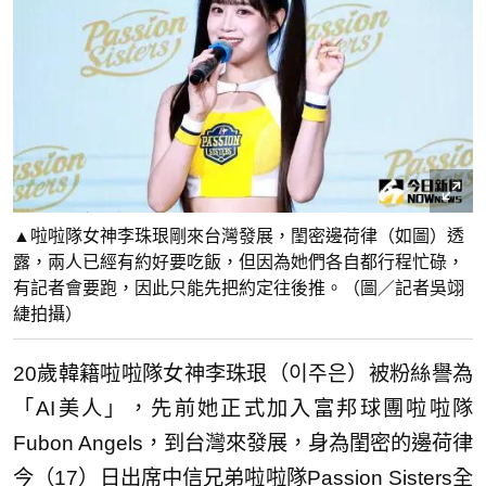
▲啦啦隊女神李珠珢剛來台灣發展，閨密邊荷律（如圖）透
露，兩人已經有約好要吃飯，但因為她們各自都行程忙碌，
有記者會要跑，因此只能先把約定往後推。（圖／記者吳翊
緁拍攝）
20歲韓籍啦啦隊女神李珠珢（이주은）被粉絲譽為
「AI美人」，先前她正式加入富邦球團啦啦隊
Fubon Angels，到台灣來發展，身為閨密的邊荷律
今（17）日出席中信兄弟啦啦隊Passion Sisters全