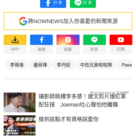
分享
分享
將NOWNEWS加入你喜愛的新聞來源
APP
追蹤
追蹤
好友
訂閱
李珠珢
邊荷律
李丹妃
中信兄弟啦啦隊
Passio
Recommended by
攝影師跳槽李多慧！建文剪片爆紅業
配狂接 Joeman吐心聲怕他離職
PR
做到這點才有資格說愛你