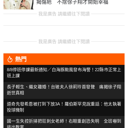
揭傷疤 不捨徐子翔才開始幸福
我是廣告 請繼續往下閱讀
我是廣告 請繼續往下閱讀
熱門
8/8停班停課最新通知／白海豚颱風發布海警！22縣市正常上
班上課
長子輕生、繼女離婚！台玻夫人徐莉玲首發聲 痛揭徐子翔
逝世真相
道奇先發希恩被打到下放3A！羅伯斯罕見說重話：他太執著
投球機制
國一生失控折掃把狂刺女老師！右眼重創恐失明 全班嚇到
逃出教室