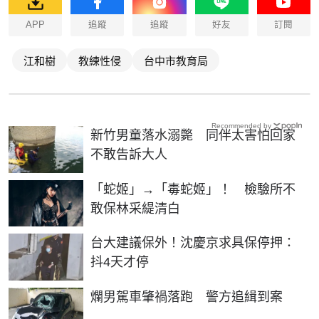
APP
追蹤
追蹤
好友
訂閱
江和樹
教練性侵
台中市教育局
Recommended by
新竹男童落水溺斃 同伴太害怕回家
不敢告訴大人
「蛇姬」→「毒蛇姬」！ 檢驗所不
敢保林采緹清白
台大建議保外！沈慶京求具保停押：
抖4天才停
爛男駕車肇禍落跑 警方追緝到案