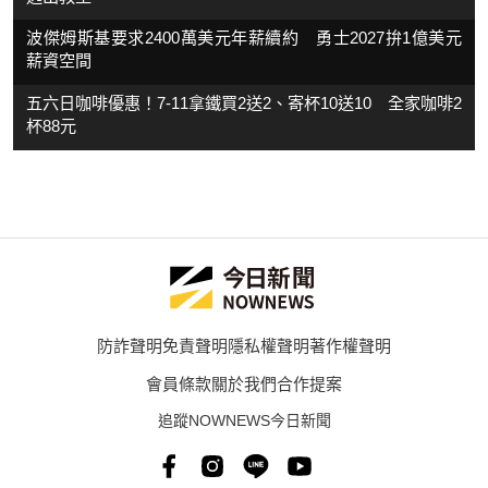
波傑姆斯基要求2400萬美元年薪續約 勇士2027拚1億美元
薪資空間
五六日咖啡優惠！7-11拿鐵買2送2、寄杯10送10 全家咖啡2
杯88元
防詐聲明
免責聲明
隱私權聲明
著作權聲明
會員條款
關於我們
合作提案
追蹤NOWNEWS今日新聞