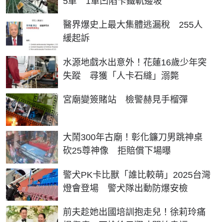
5車 1車凹陷卡鐵軌邊坡
醫界爆史上最大集體逃漏稅 255人
緩起訴
水源地戲水出意外！花蓮16歲少年突
失蹤 尋獲「人卡石縫」溺斃
宮廟變簽賭站 檢警赫見手榴彈
大鬧300年古廟！彰化鐮刀男跳神桌
砍25尊神像 拒賠償下場曝
警犬PK卡比獸「誰比較萌」2025台灣
燈會登場 警犬隊出動防爆安檢
前夫趁她出國培訓抱走兒！徐莉玲痛