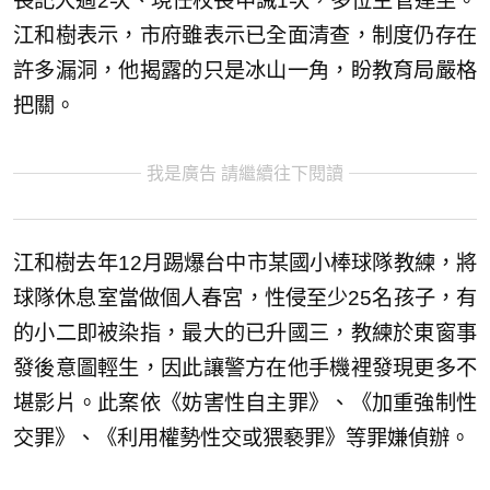
長記大過2次、現任校長申誡1次，多位主管連坐。
江和樹表示，市府雖表示已全面清查，制度仍存在
許多漏洞，他揭露的只是冰山一角，盼教育局嚴格
把關。
我是廣告 請繼續往下閱讀
江和樹去年12月踢爆台中市某國小棒球隊教練，將
球隊休息室當做個人春宮，性侵至少25名孩子，有
的小二即被染指，最大的已升國三，教練於東窗事
發後意圖輕生，因此讓警方在他手機裡發現更多不
堪影片。此案依《妨害性自主罪》、《加重強制性
交罪》、《利用權勢性交或猥褻罪》等罪嫌偵辦。