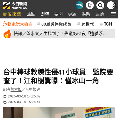
颱風來襲
焦點
即時
要聞
專題
娛樂
運動
全球
新電玩大觀園
88風災伴你成長
跨世代
TCN
快訊／落水文大生找到了！失蹤3天2夜「遺體浮
出」 家屬現場崩潰
台中棒球教練性侵41小球員 監院要
查了！江和樹驚曝：僅冰山一角
記者
顏幸如
／台中報導
2025-03-18 14:25:02
2025-03-19 15:24:41