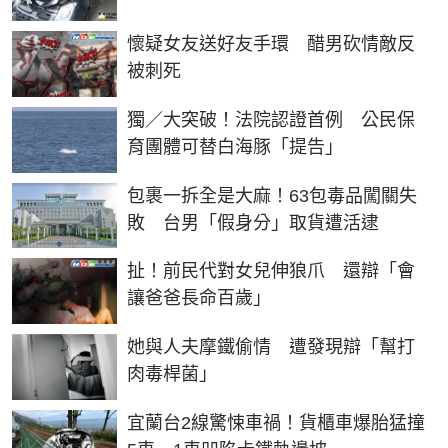
懷疑女友送好友手環 醋男砍情敵反
被刺死
獨／大突破！法院認證首例 公民保
育團體可替白海豚「提告」
包裹一拆全是大麻！63包毒品闖關失
敗 台男「假身分」取貨遭活逮
扯！前民代對女兒伸狼爪 還辯「會
讓爸爸長命百歲」
她與人夫摩鐵偷情 遭發現辯「幫打
肉毒桿菌」
宜蘭台2線驚悚車禍！貨櫃車爆胎猛撞