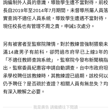
詢編制外人員的意識，導致學生遭不當對待，前校
長自2019年至2014年7月期間，未督導所屬人員落
實查詢不適任人員系統，導致學生遭遇不當對待，
現任校長也有管理不周之責，申誡1次處分。
另有被害者至監察院陳情，對於教練曾強制猥褻未
滿14歲男子有前科，卻閃過市府早已上線3年的
「不適任教師查詢系統」，監察院今發布新聞稿指
出，監察委員紀惠容申請自動調查，台中市政府坦
承學校聘任該教練時，其教練證已過期，該校何以
仍予聘任？是否疏於查證？相關人員有無怠失？均
有深入瞭解之必要。
我是廣告 請繼續往下閱讀