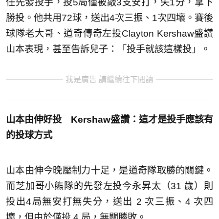
任先發投手，投5局僅被敲3支安打，失1分，拿下
勝投。他共用72球，送出4次三振、1次四壞。賽後
球隊老大哥、道奇傳奇左投Clayton Kershaw盛讚
山本表現，甚至告訴兒子：「投手就該這樣投」。
我是廣告 請繼續往下閱讀
山本由伸好投 Kershaw盛讚：這才是投手應該有
的投球方式
山本由伸今晚壓制力十足，是道奇隊取勝的關鍵。
而芝加哥小熊隊的先發左投今永昇太（31 歲）則
投出4局無安打無失分，送出 2 次三振、4 次四
壞，但由於僅投 4 局，無關勝敗。