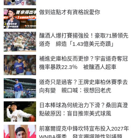
PR
做到這點才有資格說愛你
釀酒人爆打賽揚強投！豪取71勝領先
道奇 締造「1.43億美元奇蹟」
補進史庫柏反而更慘？宇宙道奇奪冠
機率暴跌22.3％ 被釀酒人超車
道奇只是過客？王牌史庫柏休賽季去
向有變 親口喊：很想回老虎
日本棒球為何統治力下滑？桑田真澄
點破原因：盲目推崇美式球風
前塞爾提克中鋒坎特宣布投入2027年
WNBA選秀 發言嘲諷跨性別議題