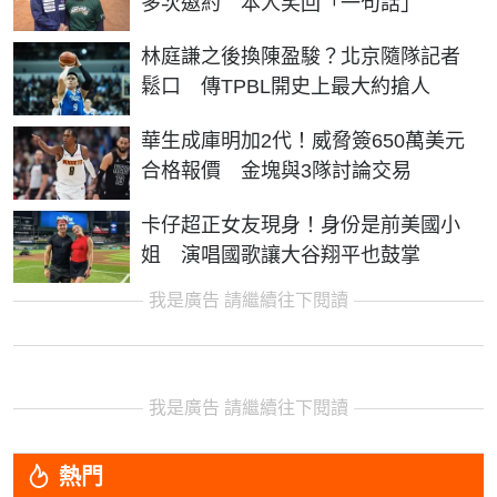
多次邀約 本人笑回「一句話」
林庭謙之後換陳盈駿？北京隨隊記者
鬆口 傳TPBL開史上最大約搶人
華生成庫明加2代！威脅簽650萬美元
合格報價 金塊與3隊討論交易
卡仔超正女友現身！身份是前美國小
姐 演唱國歌讓大谷翔平也鼓掌
我是廣告 請繼續往下閱讀
我是廣告 請繼續往下閱讀
熱門