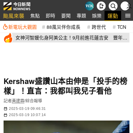
颱風來襲
運動
焦點
即時
要聞
專題
娛樂
全
新電玩大觀園
88風災伴你成長
跨世代
TCN
女神河智媛化身阿美公主！9月前進花蓮吉安 豐年節
尬原民大會舞
Kershaw盛讚山本由伸是「投手的榜
樣」！直言：我都叫我兒子看他
記者
黃建霖
/綜合報導
2025-03-19 09:46:31
2025-03-19 10:07:14