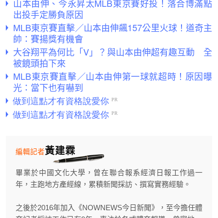
山本由伸、今永昇太MLB東京賽好投！落合博滿點
出投手定勝負原因
MLB東京賽直擊／山本由伸飆157公里火球！道奇主
帥：賽揚獎有機會
大谷翔平為何比「V」？與山本由伸超有趣互動 全
被鏡頭拍下來
MLB東京賽直擊／山本由伸第一球就超時！原因曝
光：當下也有嚇到
黃建霖
編輯記者
畢業於中國文化大學，曾在聯合報系經濟日報工作過一
年，主跑地方產經線，累積新聞採訪、撰寫實務經驗。
之後於2016年加入《NOWNEWS今日新聞》，至今擔任體