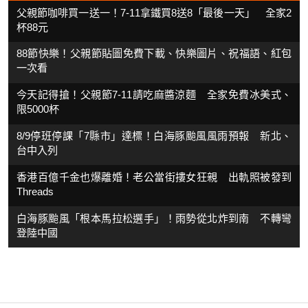
父親節咖啡買一送一！7-11拿鐵買8送8「最後一天」 全家2
杯88元
88節快樂！父親節貼圖免費下載、快樂圖片、祝福語、紅包
一次看
今天記得搶！父親節7-11請吃麻醬涼麵 全家免費冰美式、
限5000杯
8/9停班停課「7縣市」達標！白海豚颱風風雨預報 新北、
台中入列
香港百億千金也爆離婚！老公當街摟女狂親 出軌照被發到
Threads
白海豚颱風「根本馬拉松選手」！雨勢從北炸到南 不轉彎
登陸中國