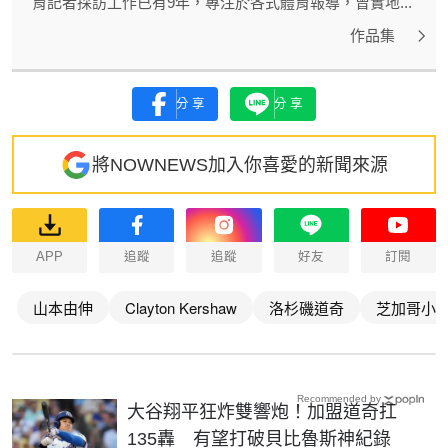
育記者採訪工作已有9年，專注於各式體育報導，曾實地...
作品集
分享
分享
將NOWNEWS加入你喜愛的新聞來源
APP
追蹤
追蹤
好友
訂閱
山本由伸
Clayton Kershaw
洛杉磯道奇
芝加哥小
Recommended by
大谷翔平狂炸雙響炮！加盟道奇扛
135轟 有望打破貝比魯斯神紀錄