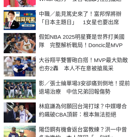
中職／能見篤史來了！富邦悍將辦
「日本主題日」 1女星也要出席
假如NBA 2025明星賽是世界打美國
隊 完整解析戰局！Doncic是MVP
大谷翔平雙響砲白搭！MVP最大勁敵
也夯2轟 本人不在意被搶風采
影／張士綸單場3安卻痛到倒地！提前
退場治療 中信兄弟回報傷勢
林庭謙為何願回台灣打球？中媒曝合
約飆破CBA頂薪：根本無法拒絕
陽岱鋼有機會返台當教練？洪一中曾