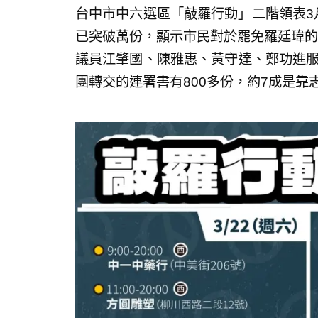
台中市中六選區「敲羅行動」二階領表3
已突破萬份，顯示市民對於罷免羅廷瑋的
議員江肇國、陳雅惠、黃守達、鄭功進服
團轉交的連署書有800多份，約7成是