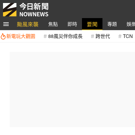
颱風來襲
要聞
焦點
即時
專題
娛
新電玩大觀園
88風災伴你成長
跨世代
TCN