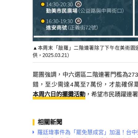
▲本周末「敲羅」二階連署除了下午在美術園
供，2025.03.21）
罷團強調，中六選區二階連署門檻為27
錯，至少需達4萬至7萬份，才能確保
本周六日的擺攤活動
，希望市民踴躍連署
相關新聞
羅廷瑋事件為「罷免慧成宮」加溫！台中