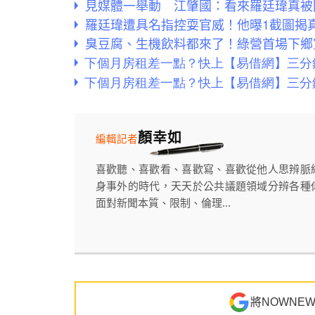
見媒體一舉動 江肇國：看來羅廷瑋真被
羅廷瑋遭具名指控耍官威！他曝1截圖揭
臭豆腐、生機飲料都來了！綠營首場下鄉
顏幸如
編輯記者
喜歡聽、喜歡看、喜歡寫、喜歡從他人思辨脈
身事外的時代，天天於公共議題領域分辨各種
面對新聞本質、限制、倫理...
將NOWNE