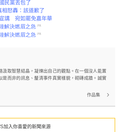
國民黨丟包了
真相怒轟：該道歉了
宣講 宛如罷免嘉年華
絡汲取智慧結晶，凝煉出自己的觀點。在一個沒人能置
似是而非的訊息、釐清事件真實樣貌，砌磚成牆。誠實
作品集
WS加入你喜愛的新聞來源