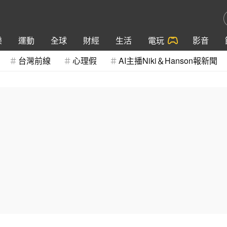
樂
運動
全球
財經
生活
電玩
影音
台灣前線
心理假
AI主播Niki＆Hanson報新聞