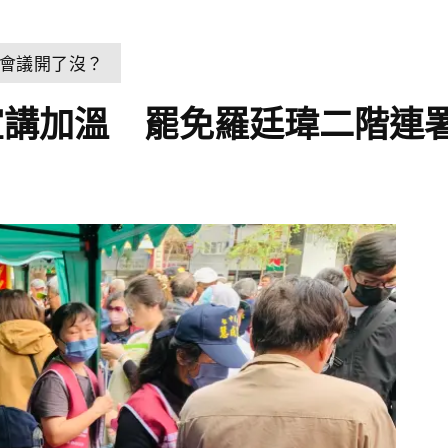
會議開了沒？
講加溫 罷免羅廷瑋二階連署