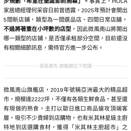
步規劃「希望在聖誕節前開幕」。
事實上，HOLA
家居總經理何采容日前曾透露，2025年預計會開出
5間新店鋪，類型為一間選品店、四間日常店舖，
不過將著重在小坪數的店型
，因此微風南山將開出
哪一類型的店鋪，是否僅承租部分空間，目前還沒
有相關細節訊息，需待官方進一步公布。
我是廣告 請繼續往下閱讀
微風南山旗艦店，2019年號稱亞洲最大的精品超
市，規模達2222坪，不僅有各類生鮮食品，甚至還
有現做的熟食，主打以歐日進口商品搶攻頂端客
層，吸引不少貴婦到店購物，也有米其林星級主廚
特地到店選購食材，獲得「米其林主廚超市」之