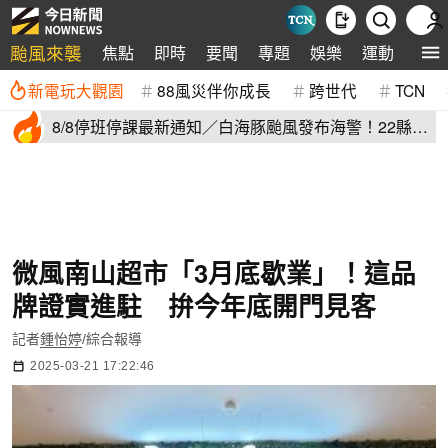
颱風來襲
焦點
即時
要聞
專題
娛樂
運動
全球
新電玩大觀園
88風災伴你成長
跨世代
TCN
8/8停班停課最新通知／白海豚颱風發布海警！22縣市
正常上班上課
微風南山超市「3月底歇業」！這品
牌證實進駐 拚今年底開門見客
記者
鍾怡婷
/綜合報導
2025-03-21 17:22:46