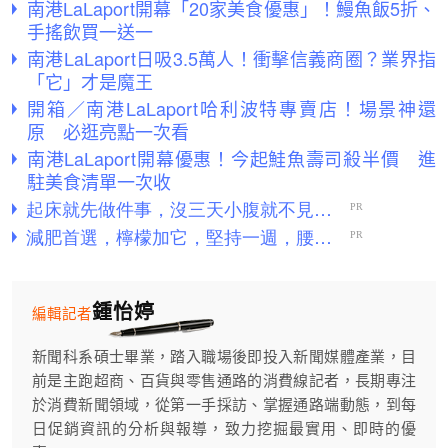
南港LaLaport開幕「20家美食優惠」！鰻魚飯5折、
手搖飲買一送一
南港LaLaport日吸3.5萬人！衝擊信義商圈？業界指
「它」才是魔王
開箱／南港LaLaport哈利波特專賣店！場景神還
原 必逛亮點一次看
南港LaLaport開幕優惠！今起鮭魚壽司殺半價 進
駐美食清單一次收
鍾怡婷
編輯記者
新聞科系碩士畢業，踏入職場後即投入新聞媒體產業，目
前是主跑超商、百貨與零售通路的消費線記者，長期專注
於消費新聞領域，從第一手採訪、掌握通路端動態，到每
日促銷資訊的分析與報導，致力挖掘最實用、即時的優