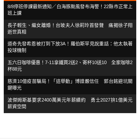
8/8停班停課最新通知／白海豚颱風發布海警！22縣市正常上
班上課
長子輕生、繼女離婚！台玻夫人徐莉玲首發聲 痛揭徐子翔
逝世真相
道奇先發希恩被打到下放3A！羅伯斯罕見說重話：他太執著
投球機制
五六日咖啡優惠！7-11拿鐵買2送2、寄杯10送10 全家咖啡2
杯88元
慈濟10億疫苗騙局！「這舉動」博證嚴信任 郭台銘避坑關
鍵曝光
波傑姆斯基要求2400萬美元年薪續約 勇士2027拚1億美元
薪資空間