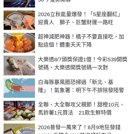
2026立秋能量爆發！「5星座翻紅」
迎貴人 獅子、巨蟹財運一路旺
PR
超神減肥神器！橘子不要直接吃，加
點這個！體重天天下降
大樂透8/7頭獎保證1億！今彩539開獎
號碼、大樂透開獎號碼一次對
白海豚暴風圈恐掃過「新北、基
隆」！氣象署：明下午不排除發陸警
全聯、大全聯攻父親節！甜橙10元、
馬鈴薯1元買法 21款生鮮特價
2026普發一萬來了！8月9地狂發錢