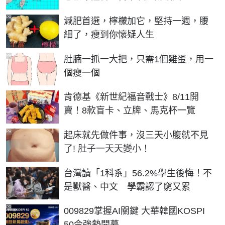
PR
減肥首選，檸檬加它，堅持一週，腰
細了，瘦到你懷疑人生
PR
肚腩一抓一大把，只需1個雞蛋，用一
個瘦一個
肯德基《新世紀福音戰士》8/11開
賣！8款盲卡、立牌、馬克杯一覽
PR
起床就先做件事，沒三天小腹就不見
了! 肚子一天天變小！
台灣讀「1科系」56.2%學生後悔！不
是獸醫、中文 學霸認了窮又累
PR
009829掌握AI關鍵 大華韓國KOSPI
50今強勢開募