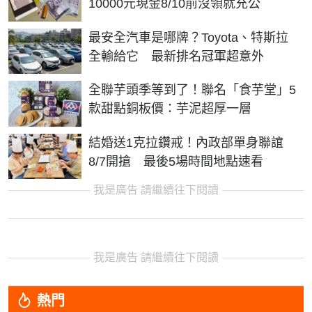
10000元現金8/10前沒領就充公
最安全汽車是哪牌？Toyota、特斯拉
全輸給它 最新排名冠軍超意外
全聯芋頭季等到了！聯名「食芋堂」5
款甜點銅板價：芋泥超厚一層
結婚送1克拉鑽戒！內政部單身聯誼
8/7開搶 最後5場時間地點速看
我是廣告 請繼續往下閱讀
我是廣告 請繼續往下閱讀
熱門