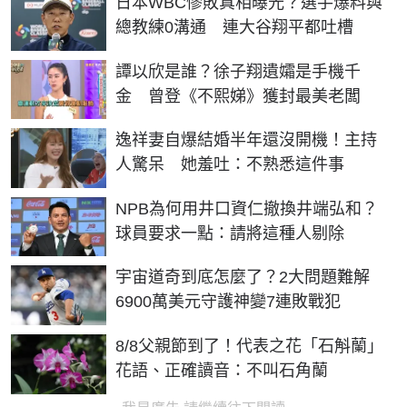
日本WBC慘敗真相曝光？選手爆料與
總教練0溝通 連大谷翔平都吐槽
譚以欣是誰？徐子翔遺孀是手機千
金 曾登《不熙娣》獲封最美老闆
逸祥妻自爆結婚半年還沒開機！主持
人驚呆 她羞吐：不熟悉這件事
NPB為何用井口資仁撤換井端弘和？
球員要求一點：請將這種人剔除
宇宙道奇到底怎麼了？2大問題難解
6900萬美元守護神變7連敗戰犯
8/8父親節到了！代表之花「石斛蘭」
花語、正確讀音：不叫石角蘭