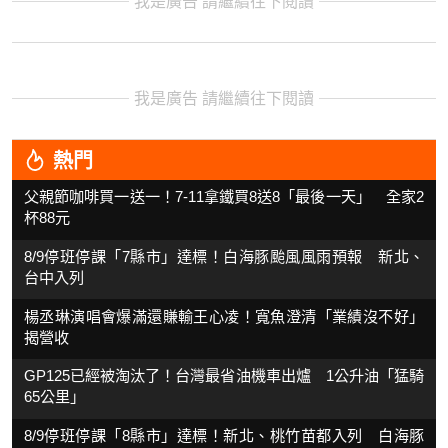
我是廣告 請繼續往下閱讀
我是廣告 請繼續往下閱讀
熱門
父親節咖啡買一送一！7-11拿鐵買8送8「最後一天」 全家2
杯88元
8/9停班停課「7縣市」達標！白海豚颱風風雨預報 新北、
台中入列
楊丞琳演唱會爆滿還賺輸王心凌！寬魚澄清「業績沒不好」
揭營收
GP125已經被淘汰了！台灣最省油機車出爐 1公升油「猛騎
65公里」
8/9停班停課「8縣市」達標！新北、桃竹苗都入列 白海豚