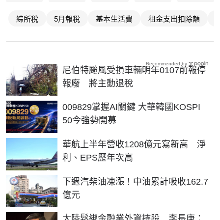
綜所稅
5月報稅
基本生活費
租金支出扣除額
Recommended by
尼伯特颱風受損車輛明年0107前報停
報廢 將主動退稅
PR
009829掌握AI關鍵 大華韓國KOSPI
50今強勢開募
華航上半年營收1208億元寫新高 淨
利、EPS歷年次高
下週汽柴油凍漲！中油累計吸收162.7
億元
大陸鬆綁金融業外資持股 李長庚：