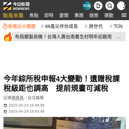
颱風來襲
焦點
即時
要聞
專題
娛樂
運動
全球
新電玩大觀園
88風災伴你成長
跨世代
TCN
布局銀髮商機！台灣人壽台南養生村明年初啟用 月
繳4萬就能入住
今年綜所稅申報4大變動！遺贈稅課
稅級距也調高 提前規畫可減稅
記者
顏真真
／台北報導
2025-03-23 16:48:58
2025-04-29 19:45:48