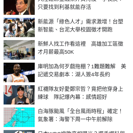
只要找到利基就能存活
新能源「綠色人才」需求激增！台塑
新智能、台泥大舉校園徵才開跑
新鮮人找工作看這裡 高雄加工區徵
才月薪最高50K
庫明加為何歹戲拖棚？1難題難解 美
記遞交易劇本：湖人簽4年長約
紅襪隊友好愛鄭宗哲？竟把他穿身上
練球 隊記爆內幕：感情超好
白海豚颱風「全台風雨時程」確定！
氣象署：海警下周一中午前解除