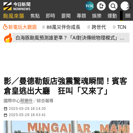
颱風來襲
全
焦點
即時
要聞
專題
娛樂
運動
新電玩大觀園
88風災伴你成長
跨世代
TCN
白海豚颱風預測誰更準？「AI對決傳統物理模式」第
二戰 結果揭曉
影／曼德勒飯店強震驚魂瞬間！賓客
倉皇逃出大廳 狂叫「又來了」
國際中心
蔡姍伶
／綜合報導
2025-03-28 18:14:20
2025-03-28 18:43:41