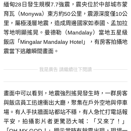
緬甸28日發生規模7.7強震，震央位於中部城市蒙
育瓦（Monywa）東方約50公里，震源深度僅10公
里，屬極淺層地震，造成周邊國家如泰國、孟加拉
等地明顯搖晃。曼德勒（Mandalay）當地五星級
飯店「Mingalar Mandalay Hotel」，有房客拍攝地
震當下逃離瞬間畫面。
我是廣告 請繼續往下閱讀
畫面中可以看到，地震強烈搖晃發生時，一群房客
與飯店員工迅速衝出大廳，聚集在戶外空地與停車
場。有人手扶牆面站都站不穩，有人急忙打電話報
平安，拍攝影片者更驚恐大喊：「又來了！」
「OH MY GOD！」顯示當時有餘震出現，現場一