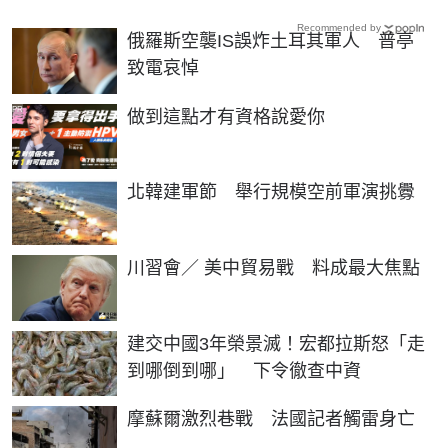
Recommended by
俄羅斯空襲IS誤炸土耳其軍人 普亭
致電哀悼
PR
做到這點才有資格說愛你
北韓建軍節 舉行規模空前軍演挑釁
川習會／ 美中貿易戰 料成最大焦點
建交中國3年榮景滅！宏都拉斯怒「走
到哪倒到哪」 下令徹查中資
摩蘇爾激烈巷戰 法國記者觸雷身亡