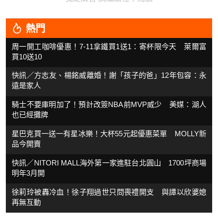
熱門
周一開工咖啡優惠！7-11拿鐵買1送1：寄杯限今天 萊爾富
買10送10
快訊／方志友、楊銘威離婚！謝「孩子的爸」12年包容：永
遠是家人
騎士不要庫明加了！預計改簽NBA前MVP威少 美媒：湖人
也已經攤牌
星巴克買一送一有星冰樂！大杯55元起優惠菜單 MOLLY新
品今開賣
快訊／NITORI MALL海外第一家進駐台北圓山 1700坪商場
明年3月開
徐莉玲被轟冷血！徐子翔過世只問喪禮開支 與譚以欣婆媳
再無互動