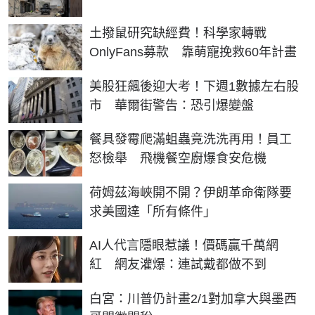
土撥鼠研究缺經費！科學家轉戰
OnlyFans募款 靠萌寵挽救60年計畫
美股狂飆後迎大考！下週1數據左右股
市 華爾街警告：恐引爆變盤
餐具發霉爬滿蛆蟲竟洗洗再用！員工
怒檢舉 飛機餐空廚爆食安危機
荷姆茲海峽開不開？伊朗革命衛隊要
求美國達「所有條件」
AI人代言隱眼惹議！價碼贏千萬網
紅 網友灌爆：連試戴都做不到
白宮：川普仍計畫2/1對加拿大與墨西