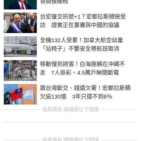
哥開徵關稅
台宏復交訊號+1？宏都拉斯總統受
訪 證實正在重審與中國的協議
全機132人受累！加拿大航空幼童
「站椅子」不繫安全帶航班取消
移動慢到誇張！白海豚賴在沖繩不
走 7人掛彩、4.5萬戶瞬間斷電
跟台灣斷交、錢還欠著！宏都拉斯積
欠逾130億 3年只還不到6％
我是廣告 請繼續往下閱讀
我是廣告 請繼續往下閱讀