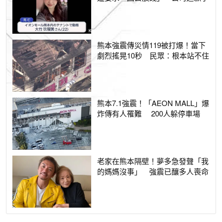
熊本強震傳災情119被打爆！當下
劇烈搖晃10秒 民眾：根本站不住
熊本7.1強震！「AEON MALL」爆
炸傳有人罹難 200人躲停車場
老家在熊本隔壁！夢多急發聲「我
的媽媽沒事」 強震已釀多人喪命