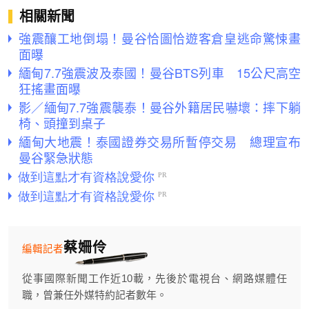
相關新聞
強震釀工地倒塌！曼谷恰圖恰遊客倉皇逃命驚悚畫
面曝
緬甸7.7強震波及泰國！曼谷BTS列車 15公尺高空
狂搖畫面曝
影／緬甸7.7強震襲泰！曼谷外籍居民嚇壞：摔下躺
椅、頭撞到桌子
緬甸大地震！泰國證券交易所暫停交易 總理宣布
曼谷緊急狀態
蔡姍伶
編輯記者
從事國際新聞工作近10載，先後於電視台、網路媒體任
職，曾兼任外媒特約記者數年。