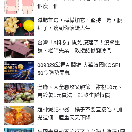
個瘦一個
PR
減肥首選，檸檬加它，堅持一週，腰
細了，瘦到你懷疑人生
台灣「3科系」開始沒落了！沒學生
讀、老師失業 教授認慘變冷門
PR
009829掌握AI關鍵 大華韓國KOSPI
50今強勢開募
全聯、大全聯攻父親節！甜橙10元、
馬鈴薯1元買法 21款生鮮特價
PR
超神減肥神器！橘子不要直接吃，加
點這個！體重天天下降
出國去日韓不流行了？台灣人改玩1國