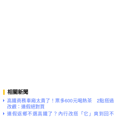
相關新聞
高鐵商務車廂太貴了！票多600元喝熱茶 2點搭過
改觀：連假絕對買
連假返鄉不選高鐵了？內行改搭「它」爽到回不