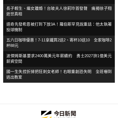
長子輕生、繼女離婚！台玻夫人徐莉玲首發聲 痛揭徐子翔
逝世真相
道奇先發希恩被打到下放3A！羅伯斯罕見說重話：他太執著
投球機制
五六日咖啡優惠！7-11拿鐵買2送2、寄杯10送10 全家咖啡2
杯88元
波傑姆斯基要求2400萬美元年薪續約 勇士2027拚1億美元
薪資空間
國一生失控折掃把狂刺女老師！右眼重創恐失明 全班嚇到
逃出教室