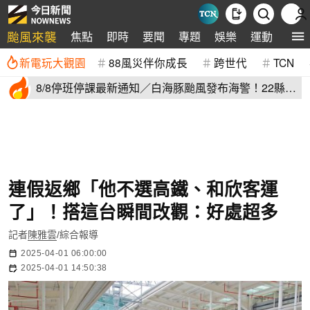
颱風來襲
焦點
即時
要聞
專題
娛樂
運動
全球
新電玩大觀園
88風災伴你成長
跨世代
TCN
8/8停班停課最新通知／白海豚颱風發布海警！22縣市
正常上班上課
連假返鄉「他不選高鐵、和欣客運
了」！搭這台瞬間改觀：好處超多
記者
陳雅雲
/綜合報導
2025-04-01 06:00:00
2025-04-01 14:50:38