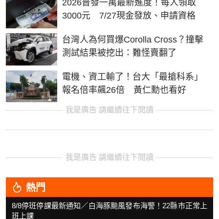
2026普發一萬最新進度！每人領取
3000元 7/27現金發放、申請資格
台灣人為何買爆Corolla Cross？撞擊
測試結果被挖出：難怪賣翻了
電機、資工輸了！台大「最搶科系」
報名倍率飆26倍 黃仁勳也看好
我是廣告 請繼續往下閱讀
我是廣告 請繼續往下閱讀
熱門
8/8停班停課最新通知／白海豚颱風發布海警！22縣市正常上
班上課