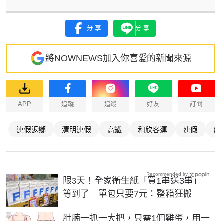
分享
分享
將NOWNEWS加入你喜愛的新聞來源
APP
追蹤
追蹤
好友
訂閱
連假返鄉
清明連假
高鐵
和欣客運
連假
統
Recommended by
限3天！全家衛生紙「買1串送3串」
等到了 單包只要7元：整箱狂搬
PR
肚腩一抓一大把，只需1個雞蛋，用一