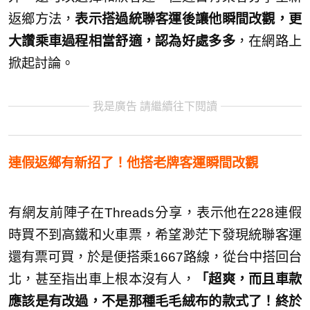
返鄉方法，
表示搭過統聯客運後讓他瞬間改觀，更
大讚乘車過程相當舒適，認為好處多多
，在網路上
掀起討論。
我是廣告 請繼續往下閱讀
連假返鄉有新招了！他搭老牌客運瞬間改觀
有網友前陣子在Threads分享，表示他在228連假
時買不到高鐵和火車票，希望渺茫下發現統聯客運
還有票可買，於是便搭乘1667路線，從台中搭回台
北，甚至指出車上根本沒有人，
「超爽，而且車款
應該是有改過，不是那種毛毛絨布的款式了！終於