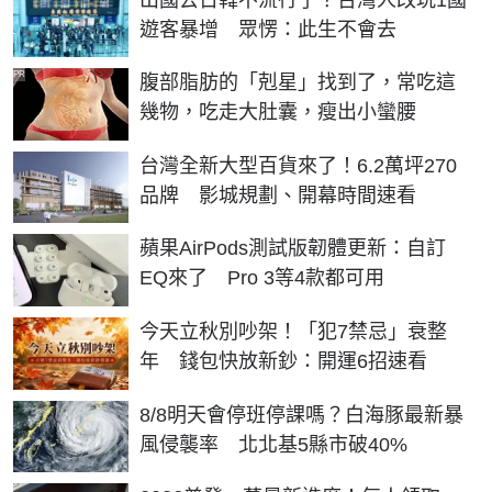
遊客暴增 眾愣：此生不會去
PR
腹部脂肪的「剋星」找到了，常吃這
幾物，吃走大肚囊，瘦出小蠻腰
台灣全新大型百貨來了！6.2萬坪270
品牌 影城規劃、開幕時間速看
蘋果AirPods測試版韌體更新：自訂
EQ來了 Pro 3等4款都可用
今天立秋別吵架！「犯7禁忌」衰整
年 錢包快放新鈔：開運6招速看
8/8明天會停班停課嗎？白海豚最新暴
風侵襲率 北北基5縣市破40%