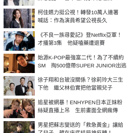
柯佳嬿力挺公視！轉發10萬人連署
喊話：作為演員希望公視長久
《不良一族尋愛記》登Netflix亞軍！
才播第3集 他疑嗑藥遭退賽
始源K-POP最強富二代！為了不續約
SM 掏500億帶SUPER JUNIOR出逃
徐子翔和台玻沒關係？徐莉玲大三生
下他 繼父林伯實把他當親兒子
追星被網暴！ENHYPEN日本正妹粉
絲疑直播上吊 生前畫面全網瘋傳
男星把蘇志燮送的「救急黃金」讓給
了兒子 藏在床底結局神反轉！