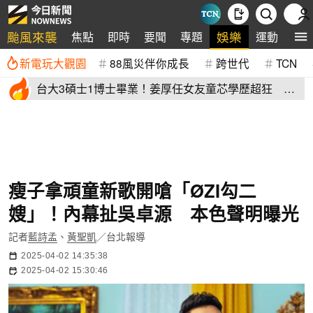
颱風來襲
娛樂
焦點
即時
要聞
專題
運動
全
新電玩大觀園
88風災伴你成長
跨世代
TCN
台大3碩士1博士畢業！姜厚任女友童芯學歷超狂 他
讚爆：比我厲害
瘦子拿頑童新歌開嗆「ØZI勾二
嫂」！內幕扯吳卓源 本色聲明曝光
記者
藍詩孟
、
黃聖凱
／台北報導
2025-04-02 14:35:38
2025-04-02 15:30:46