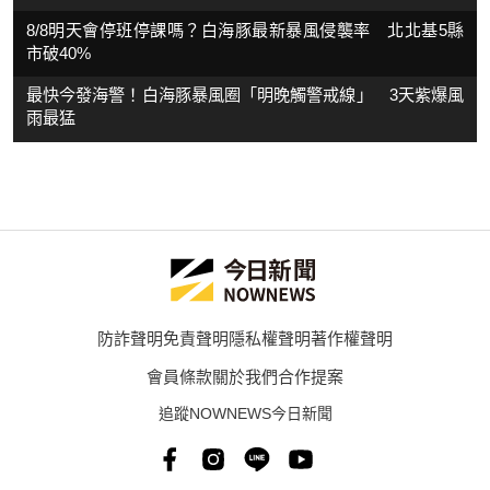
8/8明天會停班停課嗎？白海豚最新暴風侵襲率 北北基5縣
市破40%
最快今發海警！白海豚暴風圈「明晚觸警戒線」 3天紫爆風
雨最猛
防詐聲明
免責聲明
隱私權聲明
著作權聲明
會員條款
關於我們
合作提案
追蹤NOWNEWS今日新聞