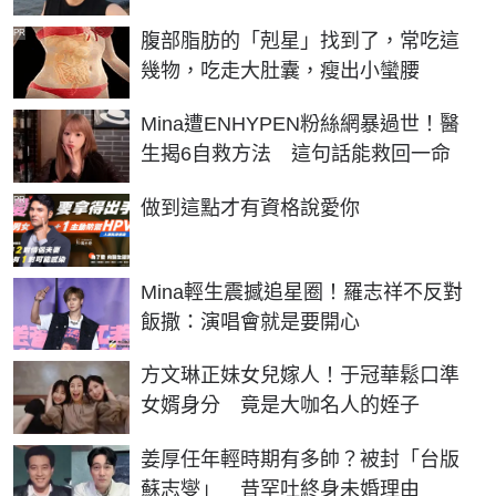
PR
腹部脂肪的「剋星」找到了，常吃這
幾物，吃走大肚囊，瘦出小蠻腰
Mina遭ENHYPEN粉絲網暴過世！醫
生揭6自救方法 這句話能救回一命
PR
做到這點才有資格說愛你
Mina輕生震撼追星圈！羅志祥不反對
飯撒：演唱會就是要開心
方文琳正妹女兒嫁人！于冠華鬆口準
女婿身分 竟是大咖名人的姪子
姜厚任年輕時期有多帥？被封「台版
蘇志燮」 昔罕吐終身未婚理由