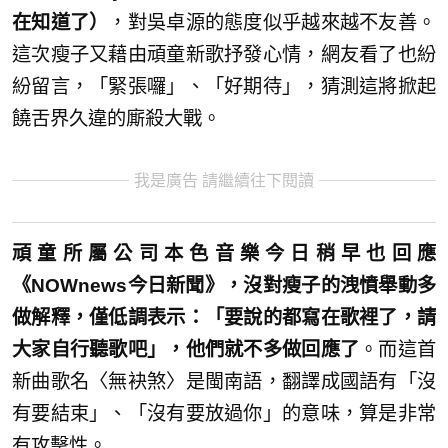
在知道了）
，對吳卓源的態度似乎越來越不友善。
這次瘦子又藉由頑童新歌抒發心情，網友看了也紛
紛留言，「緊張囉」、「好期待」，猜測這將掀起
饒舌界久違的廝殺大戰。
我是廣告 請繼續往下閱讀
頑童所屬公司本色音樂今日稍早也回應
《NOWnews今日新聞》，沒對瘦子的洩憤舉動多
做解釋，僅低調表示：「要說的都寫在歌裡了，請
大家自行聽歌吧」，他們就不多做回應了
。而這首
新曲歌名〈無袂煞〉是閩南語，翻譯成國語有「沒
有要結束」、「沒有要放過你」的意味，算是非常
有攻擊性。