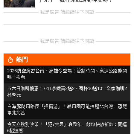
我是廣告 請繼續往下閱讀
我是廣告 請繼續往下閱讀
熱門
2026防空演習台南、高雄今登場！管制時間、高速公路能開
嗎一次看
五六日咖啡優惠！7-11拿鐵買2送2、寄杯10送10 全家咖啡2
杯88元
白海豚颱風路徑「搖擺游」！暴風圈可能擦邊北台灣 恐籠
罩北北基
今天立秋別吵架！「犯7禁忌」衰整年 錢包快放新鈔：開運
6招速看