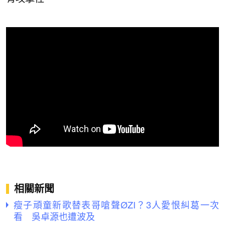
相關新聞
瘦子頑童新歌替表哥嗆聲ØZI？3人愛恨糾葛一次
看 吳卓源也遭波及