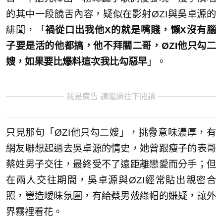
的其中一段饒舌內容，疑似在影射ØZI與吳卓源的
緋聞，「
禍從口出我他X的就是嘴賤，懶X沒有腦
子要是活的他都搞，他不拜關二哥，ØZI他只勾二
嫂，如果要比爆料這次我比勾惡早
」。
我是廣告 請繼續往下閱讀
只見那句「ØZI他只勾二嫂」，挑釁意味濃厚，有
網友聯想起過去吳卓源的情史，她曾跟瘦子的表哥
蔡姓男子交往，最終受不了遠距離戀愛而分手；但
在兩人交往期間，吳卓源與ØZI經常貼出親密合
照，營造曖昧氛圍，有給蔡男戴綠帽的嫌疑，讓外
界霧裡看花。