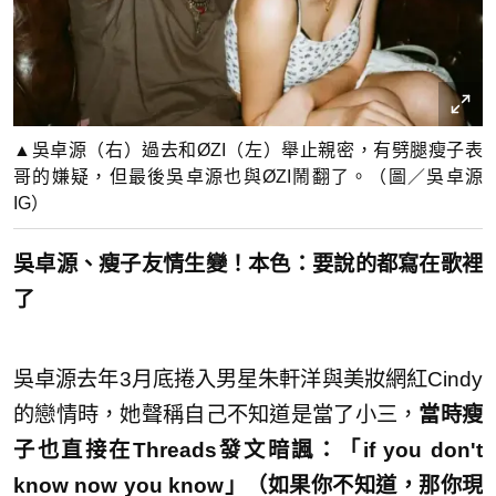
▲吳卓源（右）過去和ØZI（左）舉止親密，有劈腿瘦子表
哥的嫌疑，但最後吳卓源也與ØZI鬧翻了。（圖／吳卓源
IG）
吳卓源、瘦子友情生變！本色：要說的都寫在歌裡
了
吳卓源去年3月底捲入男星朱軒洋與美妝網紅Cindy
的戀情時，她聲稱自己不知道是當了小三，
當時瘦
子也直接在Threads發文暗諷：「if you don't
know now you know」（如果你不知道，那你現