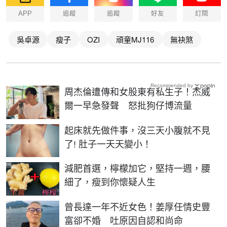
APP
追蹤
追蹤
好友
訂閱
吳卓源
瘦子
OZI
頑童MJ116
無袂煞
Recommended by
周杰倫遭傳和女股東有私生子！杰威
爾一早急發聲 怒批狗仔博流量
PR
起床就先做件事，沒三天小腹就不見
了! 肚子一天天變小！
PR
減肥首選，檸檬加它，堅持一週，腰
細了，瘦到你懷疑人生
曾長達一年不近女色！姜厚任情史豐
富卻不婚 吐原因自認和尚命