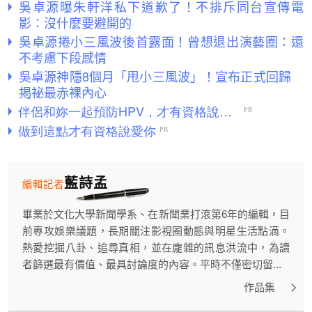
吳卓源曝朱軒洋私下道歉了！不排斥同台宣傳電
影：沒什麼要避開的
吳卓源捲小三風波後首露面！曾想退出演藝圈：還
不考慮下段感情
吳卓源神隱8個月「甩小三風波」！宣布正式回歸
揭祕最赤裸內心
藍詩孟
編輯記者
畢業於文化大學新聞學系、在新聞業打滾第6年的編輯，目
前專攻娛樂議題，長期關注影視圈動態與明星生活點滴。
熱愛挖掘八卦、追尋真相，並在龐雜的訊息洪流中，為讀
者篩選最有價值、最具討論度的內容。平時不僅密切留...
作品集