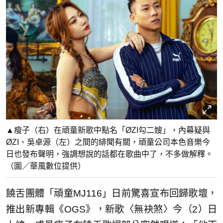
▲瘦子（右）在頑童新歌中點名「ØZI勾二嫂」，內幕疑與
ØZI、吳卓源（左）之間的緋聞有關，頑童公司本色音樂今
日也發布聲明，強調想說的話都在歌曲中了，不多做解釋。
（圖／華風數位提供）
饒舌團體「頑童MJ116」日前驚喜宣布回歸歌壇，
推出新專輯《OGS》，新歌〈無袂煞〉今（2）日