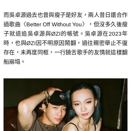
而吳卓源過去也曾與瘦子是好友，兩人昔日還合作
過歌曲〈Better Off Without You〉，但沒多久後瘦
子就退追吳卓源與ØZI的帳號。吳卓源在2023年
時，也與ØZI因不明原因鬧翻，過往親密舉止不復
存在，未再度同框，一行饒舌歌手的友情就這樣翻
船崩塌。