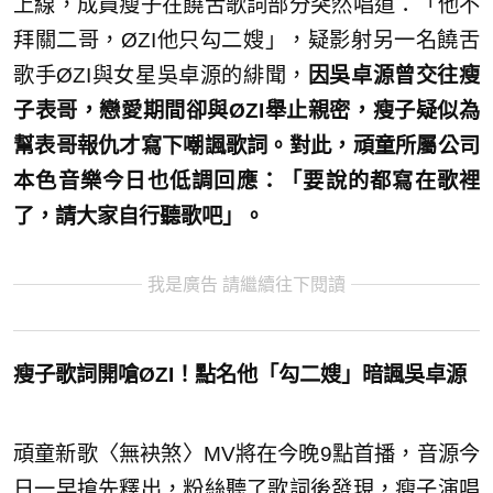
上線，成員瘦子在饒舌歌詞部分突然唱道：「他不
拜關二哥，ØZI他只勾二嫂」，疑影射另一名饒舌
歌手ØZI與女星吳卓源的緋聞，
因吳卓源曾交往瘦
子表哥，戀愛期間卻與ØZI舉止親密，瘦子疑似為
幫表哥報仇才寫下嘲諷歌詞。對此，頑童所屬公司
本色音樂今日也低調回應：「要說的都寫在歌裡
了，請大家自行聽歌吧」。
我是廣告 請繼續往下閱讀
瘦子歌詞開嗆ØZI！點名他「勾二嫂」暗諷吳卓源
頑童新歌〈無袂煞〉MV將在今晚9點首播，音源今
日一早搶先釋出，粉絲聽了歌詞後發現，瘦子演唱