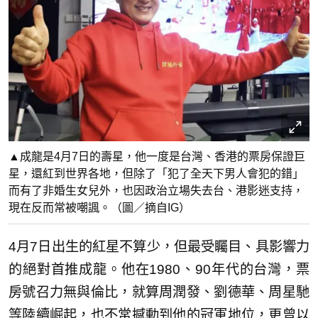
▲成龍是4月7日的壽星，他一度是台灣、香港的票房保證巨
星，還紅到世界各地，但除了「犯了全天下男人會犯的錯」
而有了非婚生女兒外，也因政治立場失去台、港影迷支持，
現在反而常被嘲諷。（圖／摘自IG）
4月7日出生的紅星不算少，但最受矚目、具影響力
的絕對首推成龍。他在1980、90年代的台灣，票
房號召力無與倫比，就算周潤發、劉德華、周星馳
等陸續崛起，也不常撼動到他的冠軍地位，更曾以