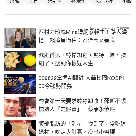
成龍
生日
奧斯卡
林鳳嬌
政治立場
小龍女
Recommended by
西村力粉絲Mina遭網暴輕生！路人淚
憶一起追星過往：她漂亮又善良
PR
減肥首選，檸檬加它，堅持一週，腰
細了，瘦到你懷疑人生
PR
009829掌握AI關鍵 大華韓國KOSPI
50今強勢開募
約會第一天要求婷婷卸妝！邵昕不想
枕邊人「是假貨」 蔡康永傻眼
PR
腹部脂肪的「剋星」找到了，常吃這
幾物，吃走大肚囊，瘦出小蠻腰