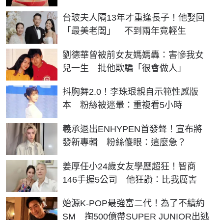
台玻夫人隔13年才重逢長子！他娶回
「最美老闆」 不到兩年竟輕生
劉德華曾被前女友媽媽轟：害慘我女
兒一生 批他欺騙「很會做人」
抖胸舞2.0！李珠珢親自示範性感版
本 粉絲被迷暈：重複看5小時
羲承退出ENHYPEN首發聲！宣布將
發新專輯 粉絲傻眼：這麼急？
姜厚任小24歲女友學歷超狂！智商
146手握5公司 他狂讚：比我厲害
始源K-POP最強富二代！為了不續約
SM 掏500億帶SUPER JUNIOR出逃