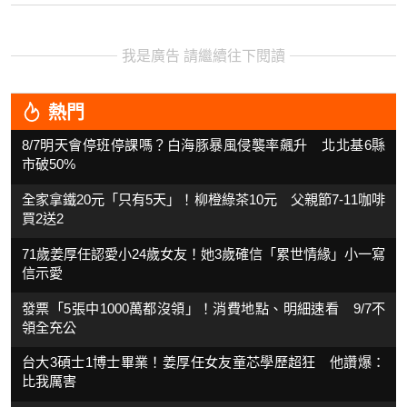
我是廣告 請繼續往下閱讀
熱門
8/7明天會停班停課嗎？白海豚暴風侵襲率飆升 北北基6縣
市破50%
全家拿鐵20元「只有5天」！柳橙綠茶10元 父親節7-11咖啡
買2送2
71歲姜厚任認愛小24歲女友！她3歲確信「累世情緣」小一寫
信示愛
發票「5張中1000萬都沒領」！消費地點、明細速看 9/7不
領全充公
台大3碩士1博士畢業！姜厚任女友童芯學歷超狂 他讚爆：
比我厲害