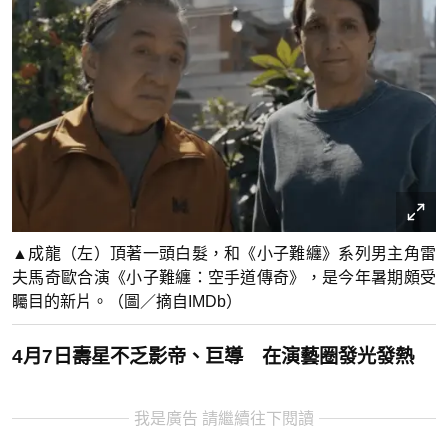
▲成龍（左）頂著一頭白髮，和《小子難纏》系列男主角雷
夫馬奇歐合演《小子難纏：空手道傳奇》，是今年暑期頗受
矚目的新片。（圖／摘自IMDb）
4月7日壽星不乏影帝、巨導 在演藝圈發光發熱
我是廣告 請繼續往下閱讀