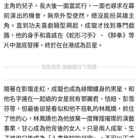
主角的兒子，長大後一面當武行，一面也尋求在幕
前演出的機會，無奈外型使然，總沒能扮英雄主
角。直到功夫喜劇類型興起，成龍才找到專門戲
路，他的身手和喜感在《蛇形刁手》、《醉拳》等
片中澈底發揮，終於在台港成為巨星。
我是廣告 請繼續往下閱讀
隨著在影壇走紅，成龍也成為緋聞纏身的男星，和
他名字連在一起過的女星就有鄧麗君、恬妞、彭雪
芬等，但最後卻是看似和他不搭軋的林鳳嬌，抓住
了他的心，林鳳嬌也為他放棄一度輝煌璀璨的演藝
事業，甘心成為他背後的女人。只是兩人成家、生