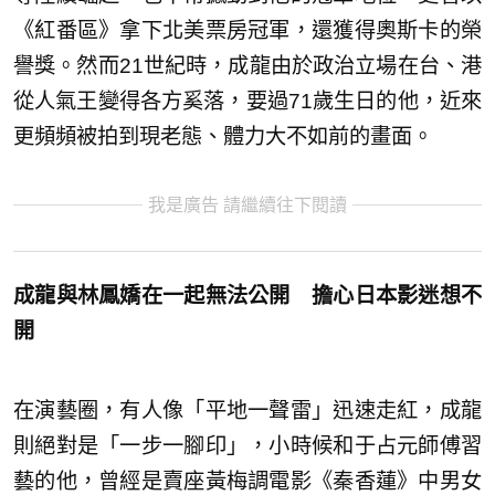
《紅番區》拿下北美票房冠軍，還獲得奧斯卡的榮
譽獎。然而21世紀時，成龍由於政治立場在台、港
從人氣王變得各方奚落，要過71歲生日的他，近來
更頻頻被拍到現老態、體力大不如前的畫面。
我是廣告 請繼續往下閱讀
成龍與林鳳嬌在一起無法公開
擔心日本影迷想不
開
在演藝圈，有人像「平地一聲雷」迅速走紅，成龍
則絕對是「一步一腳印」，小時候和于占元師傅習
藝的他，曾經是賣座黃梅調電影《秦香蓮》中男女