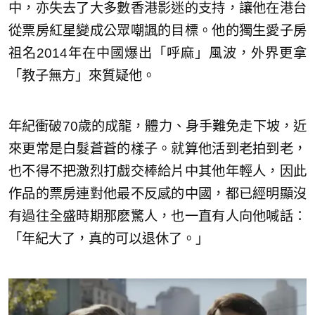
中，亦失去了大多數香港影迷的支持，讓他在港台
從票房紅星變成公眾嘲諷的目標。他的獨生愛子房
祖名2014年在中國爆出「呼麻」風波，外界更拿
「教子無方」來質疑他。
年紀衝破70歲的成龍，體力、身手難免走下坡，近
來更常是白髮蒼蒼的樣子。就算他活到老拍到老，
也不得不把激烈打戲交棒給片中其他年輕人，因此
作品的票房連對他最不反感的中國，都已經明顯沒
有過往全盛時期那麽驚人，也一直有人向他喊話：
「年紀大了，真的可以退休了。」