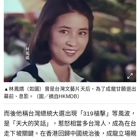
▲林鳳嬌（如圖）曾是台灣文藝片天后，為了成龍甘願退出
幕前、息影。（圖／摘自HKMDB）
而後他稱台灣總統大選出現「319槍擊」等風波，
是「天大的笑話」，惹怒相當多台灣人，成為在台
走下坡關鍵。在香港回歸中國統治後，成龍立場親