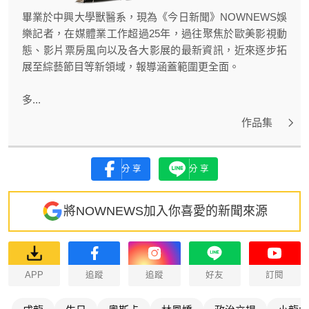
畢業於中興大學獸醫系，現為《今日新聞》NOWNEWS娛
樂記者，在媒體業工作超過25年，過往聚焦於歐美影視動
態、影片票房風向以及各大影展的最新資訊，近來逐步拓
展至綜藝節目等新領域，報導涵蓋範圍更全面。
多...
作品集
分享
分享
將NOWNEWS加入你喜愛的新聞來源
APP
追蹤
追蹤
好友
訂閱