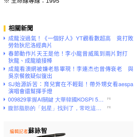
※ 生命線專線：1995
相關新聞
成龍沒過氣！《一個好人》YT觀看數超高 竟打敗
勞勃狄尼洛經典片
春節動作片天王是他！李小龍曾威風到兩片對打
狄龍、成龍搶接棒
成龍看澳網被嫌老態畢現！李連杰也曾傳衰老 與
吳京餐敘疑似復出
SJ始源訴苦：育兒實在不輕鬆！帶外甥女看aespa
演唱會還幫揮手燈
蘇詠智
編輯記者