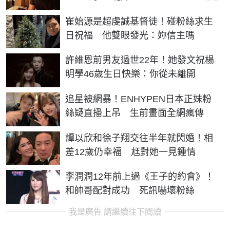
崔始源是超虔誠基督徒！碰粉絲求生
日祝福 他雙眼發光：妳信主嗎
許維恩前男友過世22年！她發文祝楊
明學46歲生日快樂：你從未離開
追星被網暴！ENHYPEN日本正妹粉
絲疑直播上吊 生前畫面全網瘋傳
譚以欣和徐子翔交往半年就閃婚！相
差12歲仍幸福 尪對她一見鍾情
李潤潤12年前上過《王子的約會》！
和帥哥配對成功 死訊嚇壞粉絲
我是廣告 請繼續往下閱讀