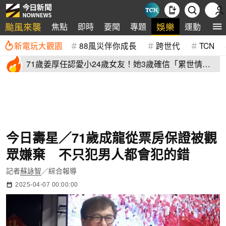
颱風來襲
娛樂
焦點
即時
要聞
專題
運動
全
新電玩大觀園
88風災伴你成長
跨世代
TCN
71歲姜厚任認愛小24歲女友！她3歲確信「累世情
緣」小一寫信示愛
今日壽星／71歲成龍從票房保證被觀
眾嫌棄 不只犯男人都會犯的錯
記者
蘇詠智
／綜合報導
2025-04-07 00:00:00