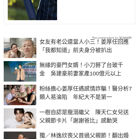
Recommended by
女友有老公還當人小三！姜厚任回應
「我都知道」前夫身分被扒出
無緣的豪門女婿！小刀掰了台玻千
金 吳建豪前妻家產100億元以上
粉絲擔心姜厚任遇感情詐騙！醫分析7
類人易淪陷 年紀大不是第一
一樹自認是寵溺繼父 陳天仁女兒送
父親節卡片「謝謝爸比」感動哭
獨／林逸欣喪父首過父親節！翻出婚