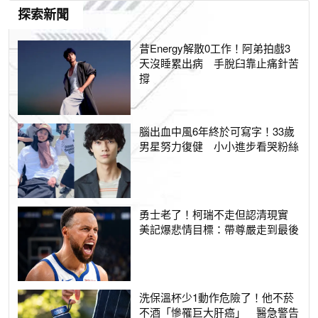
探索新聞
昔Energy解散0工作！阿弟拍戲3
天沒睡累出病 手脫臼靠止痛針苦
撐
腦出血中風6年終於可寫字！33歲
男星努力復健 小小進步看哭粉絲
勇士老了！柯瑞不走但認清現實
美記爆悲情目標：帶尊嚴走到最後
洗保溫杯少1動作危險了！他不菸
不酒「慘罹巨大肝癌」 醫急警告