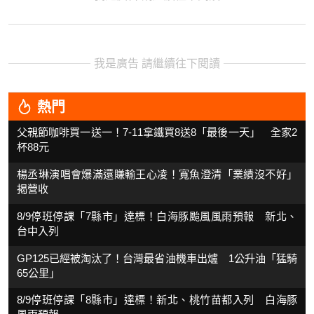
我是廣告 請繼續往下閱讀
熱門
父親節咖啡買一送一！7-11拿鐵買8送8「最後一天」 全家2
杯88元
楊丞琳演唱會爆滿還賺輸王心凌！寬魚澄清「業績沒不好」
揭營收
8/9停班停課「7縣市」達標！白海豚颱風風雨預報 新北、
台中入列
GP125已經被淘汰了！台灣最省油機車出爐 1公升油「猛騎
65公里」
8/9停班停課「8縣市」達標！新北、桃竹苗都入列 白海豚