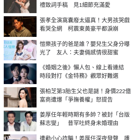
禮致詞手稿 見1細節充滿愛
張孝全演窩囊廢太逼真！大男孩哭戲
看哭全網 柯震東黃豪平都淚崩
愷樂孩子的爸是誰？嬰兒生父身分曝
光了 友人：夫妻倆感情很甜蜜
《婚姻之後》懶人包、線上看連結
時段對打《金特務》觀眾好難選
張柏芝第3胎生父也是謎！身價222億
富商遭爆「爭撫養權」怒提告
姜厚任年輕時期有多帥？被封「台版
蘇志燮」 昔罕吐終身未婚理由
遭勸小心詐騙！姜厚任深夜發聲 護