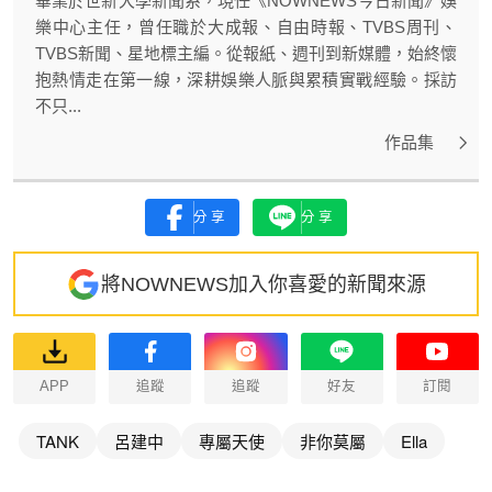
畢業於世新大學新聞系，現任《NOWNEWS今日新聞》娛
樂中心主任，曾任職於大成報、自由時報、TVBS周刊、
TVBS新聞、星地標主編。從報紙、週刊到新媒體，始終懷
抱熱情走在第一線，深耕娛樂人脈與累積實戰經驗。採訪
不只...
作品集
分享
分享
將NOWNEWS加入你喜愛的新聞來源
APP
追蹤
追蹤
好友
訂閱
TANK
呂建中
專屬天使
非你莫屬
Ella