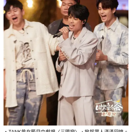
▲TANK曾在節目中獻唱〈三國戀〉，掀起眾人滿滿回憶。