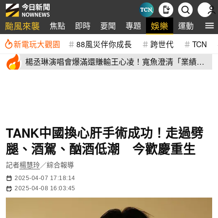
颱風來襲
娛樂
焦點
即時
要聞
專題
運動
全
新電玩大觀園
88風災伴你成長
跨世代
TCN
楊丞琳演唱會爆滿還賺輸王心凌！寬魚澄清「業績沒
不好」揭營收
TANK中國換心肝手術成功！走過劈
腿、酒駕、酗酒低潮 今歡慶重生
記者
楊慧玲
／綜合報導
2025-04-07 17:18:14
2025-04-08 16:03:45