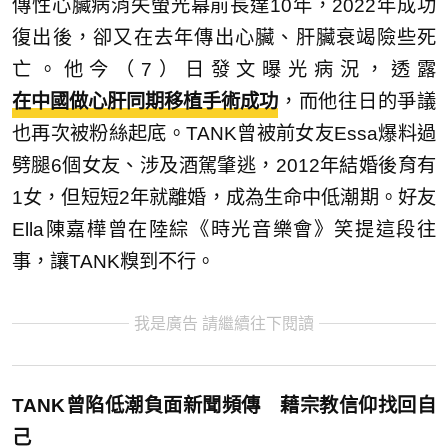
傳性心臟病消失螢光幕前長達10年，2022年成功
復出後，卻又在去年傳出心臟、肝臟衰竭險些死
亡。他今（7）日發文曝光病況，透露
在中國做心肝同期移植手術成功
，而他往日的爭議
也再次被粉絲起底。TANK曾被前女友Essa爆料過
劈腿6個女友、涉及酒駕肇逃，2012年結婚後育有
1女，但短短2年就離婚，成為生命中低潮期。好友
Ella陳嘉樺曾在陸綜《時光音樂會》笑提這段往
事，讓TANK糗到不行。
我是廣告 請繼續往下閱讀
TANK曾陷低潮負面新聞頻傳 藉宗教信仰找回自
己