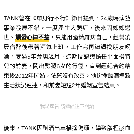
TANK曾在《單身行不行》節目提到，24歲時演藝
事業發展不錯，一度產生大頭症，後來因姊姊過
世、
爆發心律不整
，只能用酒精麻痺自己，經常凌
晨宿醉後帶著酒氣上班，工作完再繼續找朋友喝
酒，度過5年荒唐歲月，這期間認識擔任平面模特
兒的前妻，鬧出劈腿6女的行徑，直到經紀合約結
束後2012年閃婚，依舊沒有改善，他拚命酗酒導致
生活狀況連連，和前妻短短2年婚姻宣告結束。
我是廣告 請繼續往下閱讀
後來，TANK因酗酒出車禍撞傷頭，導致腦裡瘀血