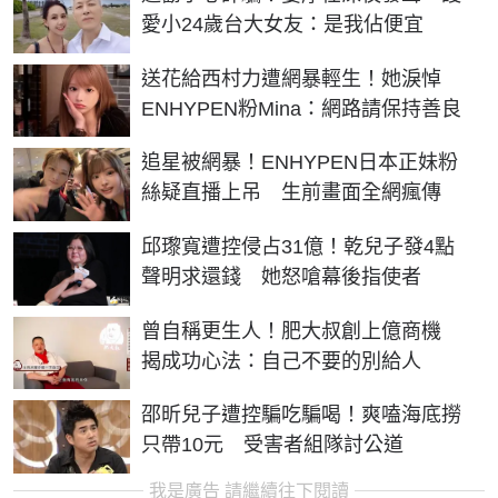
愛小24歲台大女友：是我佔便宜
送花給西村力遭網暴輕生！她淚悼
ENHYPEN粉Mina：網路請保持善良
追星被網暴！ENHYPEN日本正妹粉
絲疑直播上吊 生前畫面全網瘋傳
邱瓈寬遭控侵占31億！乾兒子發4點
聲明求還錢 她怒嗆幕後指使者
曾自稱更生人！肥大叔創上億商機
揭成功心法：自己不要的別給人
邵昕兒子遭控騙吃騙喝！爽嗑海底撈
只帶10元 受害者組隊討公道
我是廣告 請繼續往下閱讀