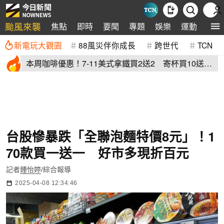
颱風來襲
焦點
即時
要聞
專題
娛樂
運動
全球
新電玩大觀園
88風災伴你成長
跨世代
TCN
本周咖啡優惠！7-11美式拿鐵買2送2 寄杯買10送
10「特大杯18元」
台股慘暴跌「全聯泡麵特價8元」！1
70款買一送一 好市多現折百元
記者
鍾怡婷
/綜合報導
2025-04-08 12:34:46