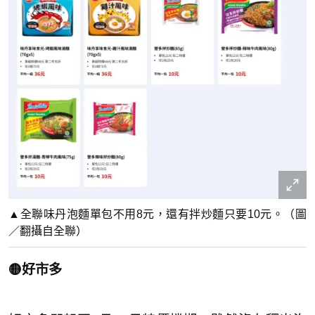
▲全聯味丹泡麵單包不用8元，還有拌炒麵只要10元。（圖
／翻攝自全聯）
🟡好市多