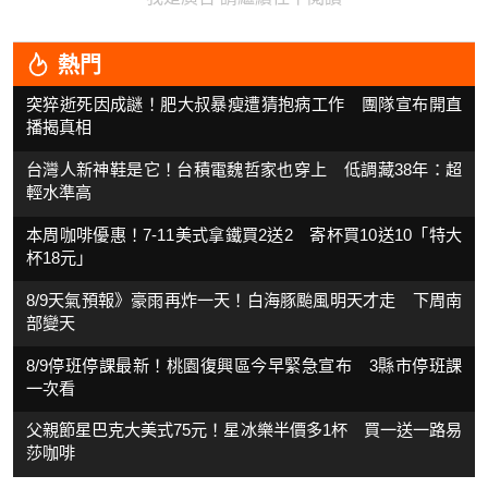
熱門
突猝逝死因成謎！肥大叔暴瘦遭猜抱病工作 團隊宣布開直
播揭真相
台灣人新神鞋是它！台積電魏哲家也穿上 低調藏38年：超
輕水準高
本周咖啡優惠！7-11美式拿鐵買2送2 寄杯買10送10「特大
杯18元」
8/9天氣預報》豪雨再炸一天！白海豚颱風明天才走 下周南
部變天
8/9停班停課最新！桃園復興區今早緊急宣布 3縣市停班課
一次看
父親節星巴克大美式75元！星冰樂半價多1杯 買一送一路易
莎咖啡