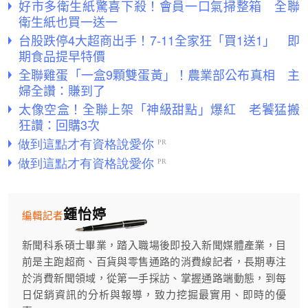
好市多衛生紙驚喜下殺！會員一口氣掃整箱 全聯
衛生紙也買一送一
台股跌停4大超商出手！7-11全家狂「買1送1」 即
期食品提早特價
全聯雞蛋「一盒9顆雙蛋黃」！農業部公布真相 主
婦全讚：賺到了
太像空盒！全聯上架「神級甜點」爆紅 老饕猛搬
狂讚：回購3次
鍾怡婷
編輯記者
新聞科系碩士畢業，踏入職場後即投入新聞媒體產業，目
前是主跑超商、百貨與零售通路的消費線記者，長期專注
於消費新聞領域，從第一手採訪、掌握通路端動態，到每
日促銷資訊的分析與報導，致力挖掘最實用、即時的優