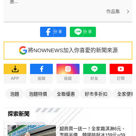
惠...
作品集
分享
分享
將NOWNEWS加入你喜愛的新聞來源
APP
追蹤
追蹤
好友
訂閱
泡麵
泡麵特價
全聯優惠
好市多折扣
全家便利
探索新聞
超商買一送一！全家霜淇淋6元、
雪糕半價 韓國敲敲冰159元⭢59