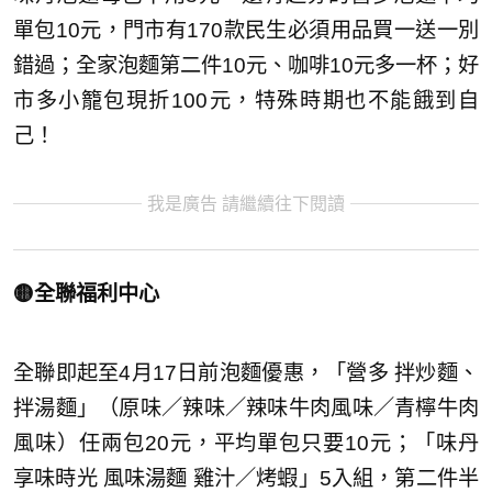
單包10元，門市有170款民生必須用品買一送一別
錯過；全家泡麵第二件10元、咖啡10元多一杯；好
市多小籠包現折100元，特殊時期也不能餓到自
己！
我是廣告 請繼續往下閱讀
🟡全聯福利中心
全聯即起至4月17日前泡麵優惠，「營多 拌炒麵、
拌湯麵」（原味／辣味／辣味牛肉風味／青檸牛肉
風味）任兩包20元，平均單包只要10元；「味丹
享味時光 風味湯麵 雞汁／烤蝦」5入組，第二件半