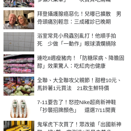
拜登攝護腺癌惡化！兒曝已擴散 男
骨頭痛別輕忽：三成確診已晚期
浴室常見小飛蟲別亂打！他順手拍
死 少做「一動作」眼球潰爛摘除
連吃8週瘦豬肉！「防糖尿病、降膽固
醇」效果驚人：吃紅肉也健康
全聯、大全聯攻父親節！甜橙10元、
馬鈴薯1元買法 21款生鮮特價
7-11要告了！怒控Nike超商新神鞋
「抄襲招牌顏色」 還選7/11開賣
鬼塚虎下次買了！眾改搶「出國新神