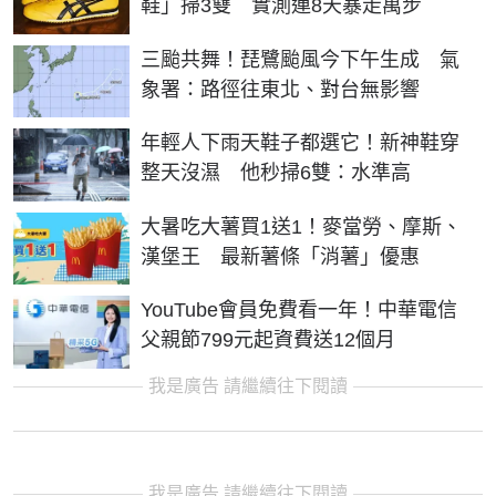
鞋」掃3雙 實測連8天暴走萬步
三颱共舞！琵鷺颱風今下午生成 氣
象署：路徑往東北、對台無影響
年輕人下雨天鞋子都選它！新神鞋穿
整天沒濕 他秒掃6雙：水準高
大暑吃大薯買1送1！麥當勞、摩斯、
漢堡王 最新薯條「消薯」優惠
YouTube會員免費看一年！中華電信
父親節799元起資費送12個月
我是廣告 請繼續往下閱讀
我是廣告 請繼續往下閱讀