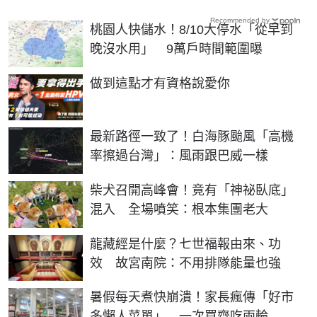
Recommended by
桃園人快儲水！8/10大停水「從早到
晚沒水用」 9萬戶時間範圍曝
PR
做到這點才有資格說愛你
最新路徑一致了！白海豚颱風「高機
率擦過台灣」：風雨跟巴威一樣
柴犬召開高峰會！竟有「神祕臥底」
混入 全場噴笑：根本集團老大
龍藏經是什麼？七世福報由來、功
效 故宮南院：不用排隊能量也強
暑假每天煮快崩潰！家長瘋傳「好市
多懶人菜單」 一次買齊吃兩輪