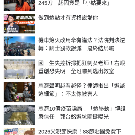
245刀 起因竟是「小姑要來」
PR
做到這點才有資格說愛你
機車熄火改用牽有違法？法院判決逆
轉：騎士罰款銳減 最終結局曝
國一生失控折掃把狂刺女老師！右眼
重創恐失明 全班嚇到逃出教室
慈濟聲明越看越怪？律師揪出「避談
這細節」：不太像被害人
慈濟10億疫苗騙局！「這舉動」博證
嚴信任 郭台銘避坑關鍵曝光
2026父親節快樂！88節貼圖免費下