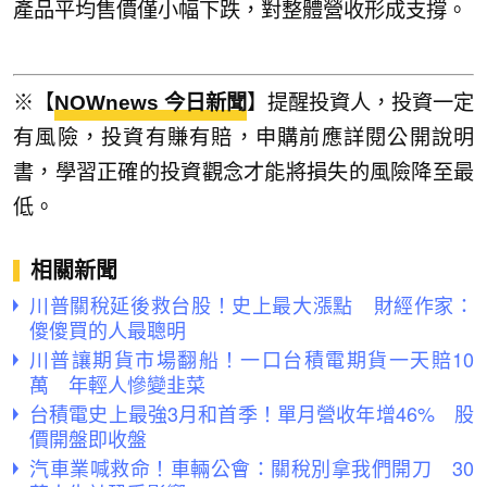
產品平均售價僅小幅下跌，對整體營收形成支撐。
※【
NOWnews 今日新聞
】提醒投資人，投資一定
有風險，投資有賺有賠，申購前應詳閱公開說明
書，學習正確的投資觀念才能將損失的風險降至最
低。
相關新聞
川普關稅延後救台股！史上最大漲點 財經作家：
傻傻買的人最聰明
川普讓期貨市場翻船！一口台積電期貨一天賠10
萬 年輕人慘變韭菜
台積電史上最強3月和首季！單月營收年增46% 股
價開盤即收盤
汽車業喊救命！車輛公會：關稅別拿我們開刀 30