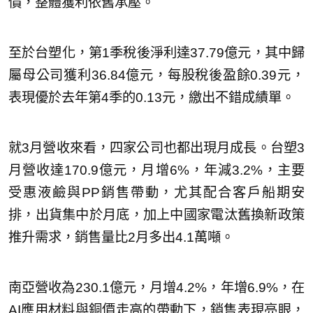
價，整體獲利依舊承壓。
至於台塑化，第1季稅後淨利達37.79億元，其中歸
屬母公司獲利36.84億元，每股稅後盈餘0.39元，
表現優於去年第4季的0.13元，繳出不錯成績單。
就3月營收來看，四家公司也都出現月成長。台塑3
月營收達170.9億元，月增6%，年減3.2%，主要
受惠液鹼與PP銷售帶動，尤其配合客戶船期安
排，出貨集中於月底，加上中國家電汰舊換新政策
推升需求，銷售量比2月多出4.1萬噸。
南亞營收為230.1億元，月增4.2%，年增6.9%，在
AI應用材料與銅價走高的帶動下，銷售表現亮眼，