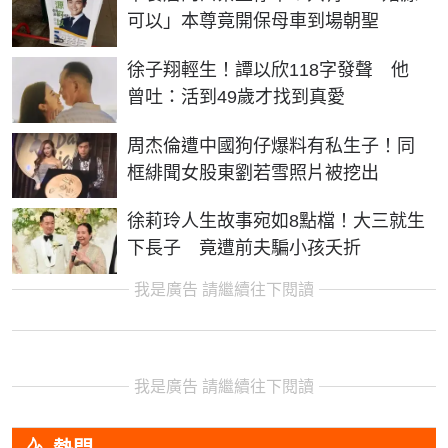
可以」本尊竟開保母車到場朝聖
徐子翔輕生！譚以欣118字發聲 他
曾吐：活到49歲才找到真愛
周杰倫遭中國狗仔爆料有私生子！同
框緋聞女股東劉若雪照片被挖出
徐莉玲人生故事宛如8點檔！大三就生
下長子 竟遭前夫騙小孩夭折
我是廣告 請繼續往下閱讀
我是廣告 請繼續往下閱讀
熱門