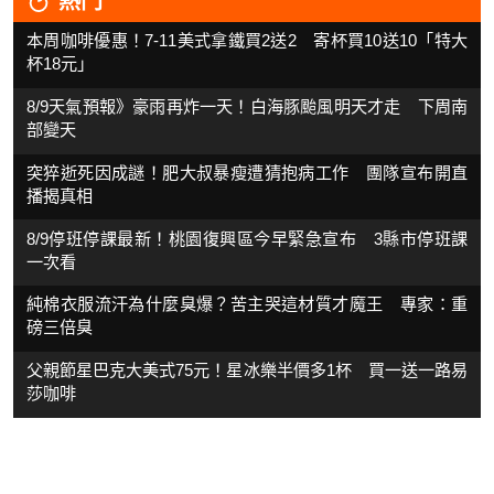
本周咖啡優惠！7-11美式拿鐵買2送2 寄杯買10送10「特大
杯18元」
8/9天氣預報》豪雨再炸一天！白海豚颱風明天才走 下周南
部變天
突猝逝死因成謎！肥大叔暴瘦遭猜抱病工作 團隊宣布開直
播揭真相
8/9停班停課最新！桃園復興區今早緊急宣布 3縣市停班課
一次看
純棉衣服流汗為什麼臭爆？苦主哭這材質才魔王 專家：重
磅三倍臭
父親節星巴克大美式75元！星冰樂半價多1杯 買一送一路易
莎咖啡