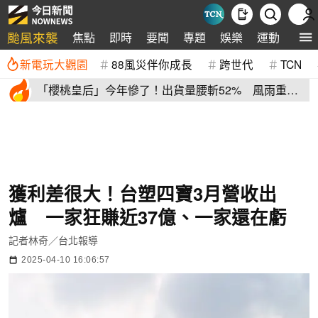
颱風來襲
焦點
即時
要聞
專題
娛樂
運動
全球
新電玩大觀園
88風災伴你成長
跨世代
TCN
「櫻桃皇后」今年慘了！出貨量腰斬52% 風雨重
創、產季提早收尾
獲利差很大！台塑四寶3月營收出
爐 一家狂賺近37億、一家還在虧
記者林奇／台北報導
2025-04-10 16:06:57