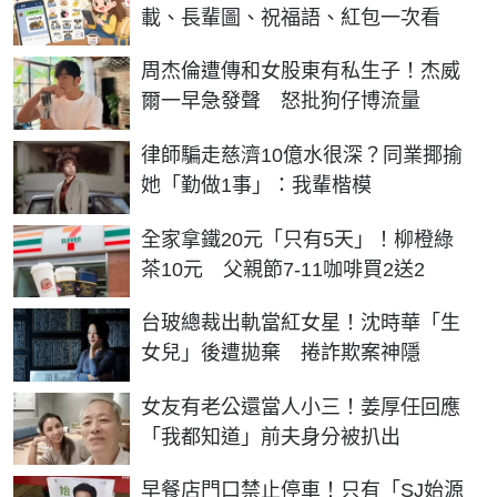
載、長輩圖、祝福語、紅包一次看
周杰倫遭傳和女股東有私生子！杰威
爾一早急發聲 怒批狗仔博流量
律師騙走慈濟10億水很深？同業揶揄
她「勤做1事」：我輩楷模
全家拿鐵20元「只有5天」！柳橙綠
茶10元 父親節7-11咖啡買2送2
台玻總裁出軌當紅女星！沈時華「生
女兒」後遭拋棄 捲詐欺案神隱
女友有老公還當人小三！姜厚任回應
「我都知道」前夫身分被扒出
早餐店門口禁止停車！只有「SJ始源