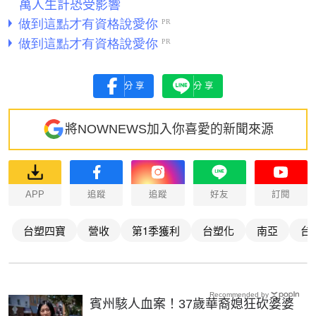
萬人生計恐受影響
分享
分享
將NOWNEWS加入你喜愛的新聞來源
APP
追蹤
追蹤
好友
訂閱
台塑四寶
營收
第1季獲利
台塑化
南亞
台
Recommended by
賓州駭人血案！37歲華裔媳狂砍婆婆