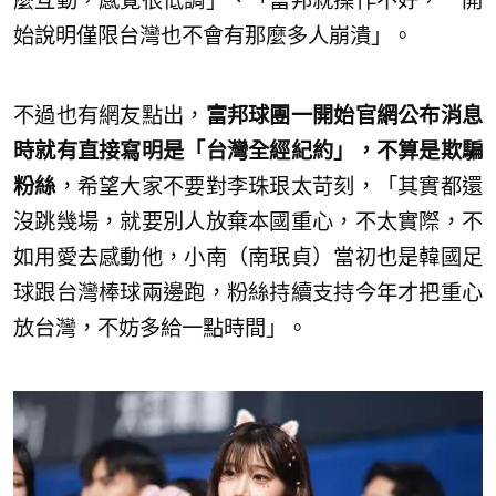
麼互動，感覺很低調」、「富邦就操作不好，一開
始說明僅限台灣也不會有那麼多人崩潰」。
不過也有網友點出，
富邦球團一開始官網公布消息
時就有直接寫明是「台灣全經紀約」，不算是欺騙
粉絲
，希望大家不要對李珠珢太苛刻，「其實都還
沒跳幾場，就要別人放棄本國重心，不太實際，不
如用愛去感動他，小南（南珉貞）當初也是韓國足
球跟台灣棒球兩邊跑，粉絲持續支持今年才把重心
放台灣，不妨多給一點時間」。