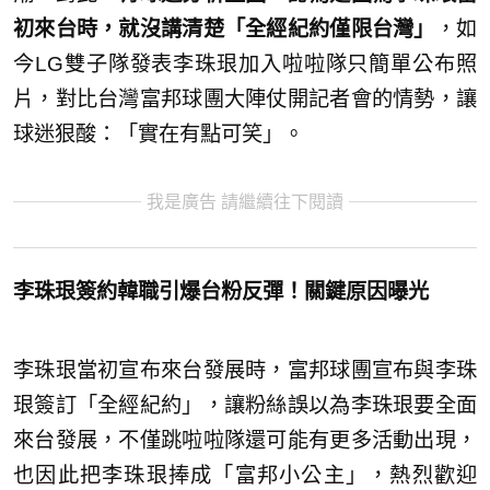
初來台時，就沒講清楚「全經紀約僅限台灣」
，如
今LG雙子隊發表李珠珢加入啦啦隊只簡單公布照
片，對比台灣富邦球團大陣仗開記者會的情勢，讓
球迷狠酸：「實在有點可笑」。
我是廣告 請繼續往下閱讀
李珠珢簽約韓職引爆台粉反彈！關鍵原因曝光
李珠珢當初宣布來台發展時，富邦球團宣布與李珠
珢簽訂「全經紀約」，讓粉絲誤以為李珠珢要全面
來台發展，不僅跳啦啦隊還可能有更多活動出現，
也因此把李珠珢捧成「富邦小公主」，熱烈歡迎