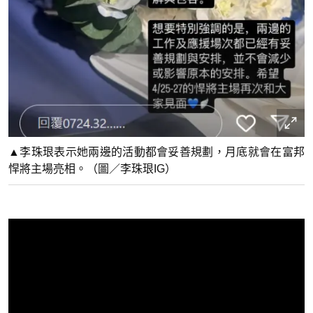
▲李珠珢表示她兩邊的活動都會妥善規劃，月底就會在富邦
悍將主場亮相。（圖／李珠珢IG）