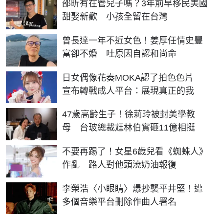
邵昕有在管兒子嗎？3年前早移民美國
甜娶新歡 小孩全留在台灣
曾長達一年不近女色！姜厚任情史豐
富卻不婚 吐原因自認和尚命
日女偶像花奏MOKA認了拍色色片
宣布轉戰成人平台：展現真正的我
47歲高齡生子！徐莉玲被封美學教
母 台玻總裁尪林伯實砸11億相挺
不要再踢了！女星6歲兒看《蜘蛛人》
作亂 路人對他頭澆奶油報復
李榮浩〈小眼睛〉爆抄襲平井堅！遭
多個音樂平台刪除作曲人署名