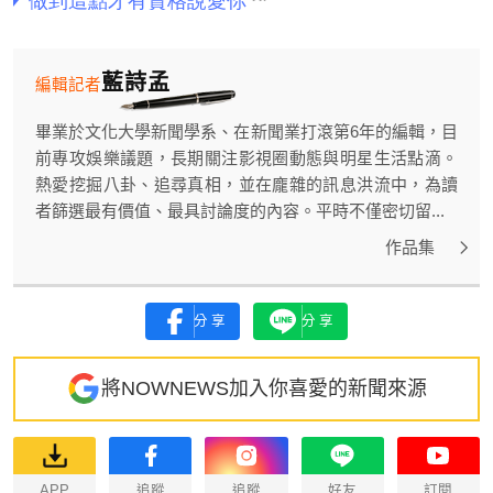
藍詩孟
編輯記者
畢業於文化大學新聞學系、在新聞業打滾第6年的編輯，目
前專攻娛樂議題，長期關注影視圈動態與明星生活點滴。
熱愛挖掘八卦、追尋真相，並在龐雜的訊息洪流中，為讀
者篩選最有價值、最具討論度的內容。平時不僅密切留...
作品集
分享
分享
將NOWNEWS加入你喜愛的新聞來源
APP
追蹤
追蹤
好友
訂閱