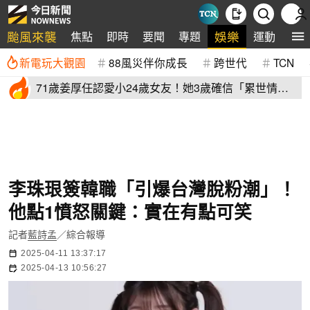
颱風來襲
娛樂
焦點
即時
要聞
專題
運動
全
新電玩大觀園
88風災伴你成長
跨世代
TCN
71歲姜厚任認愛小24歲女友！她3歲確信「累世情
緣」小一寫信示愛
李珠珢簽韓職「引爆台灣脫粉潮」！
他點1憤怒關鍵：實在有點可笑
記者
藍詩孟
／綜合報導
2025-04-11 13:37:17
2025-04-13 10:56:27