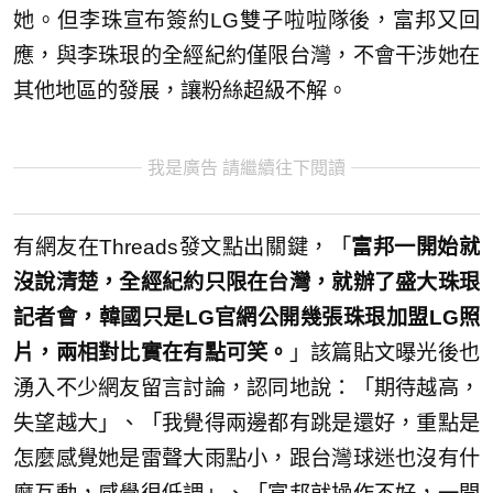
她。但李珠宣布簽約LG雙子啦啦隊後，富邦又回
應，與李珠珢的全經紀約僅限台灣，不會干涉她在
其他地區的發展，讓粉絲超級不解。
我是廣告 請繼續往下閱讀
有網友在Threads發文點出關鍵，「
富邦一開始就
沒說清楚，全經紀約只限在台灣，就辦了盛大珠珢
記者會，韓國只是LG官網公開幾張珠珢加盟LG照
片，兩相對比實在有點可笑。
」該篇貼文曝光後也
湧入不少網友留言討論，認同地說：「期待越高，
失望越大」、「我覺得兩邊都有跳是還好，重點是
怎麼感覺她是雷聲大雨點小，跟台灣球迷也沒有什