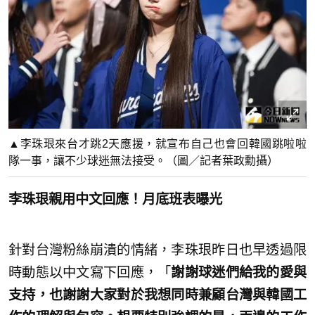
▲李珠珢來台才跳2天應援，就宣布自己也會回韓國跳啦啦
隊一事，讓不少球迷無法接受。（圖／記者葉政勳攝）
李珠珢親用中文回應！月底班表曝光
針對台灣粉絲崩潰的情緒，李珠珢昨日也早透過限
時動態以中文寫下回應，「
謝謝球迷們給我的愛與
支持，也謝謝大家對於我想同時兼顧台灣與韓國工