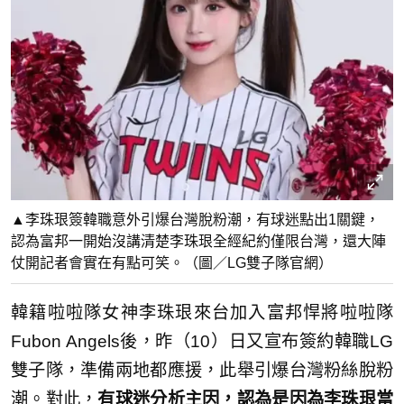
▲李珠珢簽韓職意外引爆台灣脫粉潮，有球迷點出1關鍵，
認為富邦一開始沒講清楚李珠珢全經紀約僅限台灣，還大陣
仗開記者會實在有點可笑。（圖／LG雙子隊官網）
韓籍啦啦隊女神李珠珢來台加入富邦悍將啦啦隊
Fubon Angels後，昨（10）日又宣布簽約韓職LG
雙子隊，準備兩地都應援，此舉引爆台灣粉絲脫粉
潮。對此，
有球迷分析主因，認為是因為李珠珢當