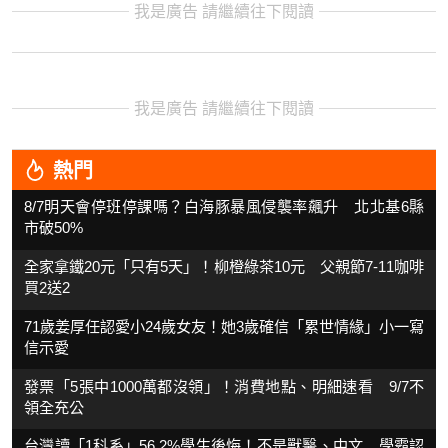
我是廣告 請繼續往下閱讀
我是廣告 請繼續往下閱讀
熱門
8/7明天會停班停課嗎？白海豚暴風侵襲率飆升 北北基6縣
市破50%
全家拿鐵20元「只有5天」！柳橙綠茶10元 父親節7-11咖啡
買2送2
71歲姜厚任認愛小24歲女友！她3歲確信「累世情緣」小一寫
信示愛
發票「5張中1000萬都沒領」！消費地點、明細速看 9/7不
領全充公
台灣讀「1科系」56.2%學生後悔！不是獸醫、中文 學霸認