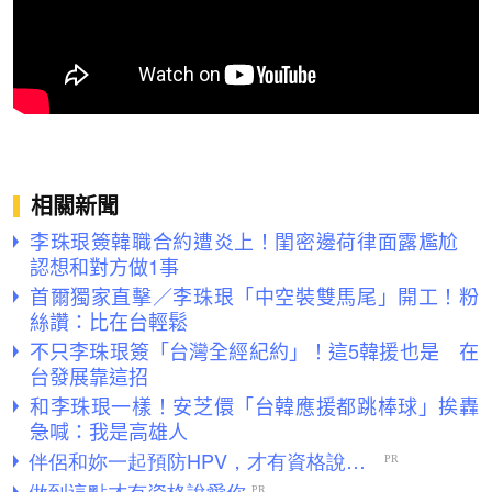
相關新聞
李珠珢簽韓職合約遭炎上！閨密邊荷律面露尷尬
認想和對方做1事
首爾獨家直擊／李珠珢「中空裝雙馬尾」開工！粉
絲讚：比在台輕鬆
不只李珠珢簽「台灣全經紀約」！這5韓援也是 在
台發展靠這招
和李珠珢一樣！安芝儇「台韓應援都跳棒球」挨轟
急喊：我是高雄人