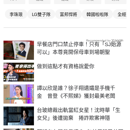
李珠珢
LG雙子隊
富邦悍將
韓國啦啦隊
全經
Recommended by
早餐店門口禁止停車！只有「SJ始源
可以」本尊竟開保母車到場朝聖
PR
做到這點才有資格說愛你
譚以欣是誰？徐子翔遺孀是手機千
金 曾登《不熙娣》獲封最美老闆
台玻總裁出軌當紅女星！沈時華「生
女兒」後遭拋棄 捲詐欺案神隱