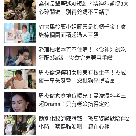
為何長輩著迷AI短劇？精神科醫提3大
心碎關鍵 別再兇媽不回話了
YTR馬鈴薯小姐雁靈是棕櫚千金！家
族棕櫚園面積超過大巨蛋
潘瑋柏根本管不住嘴！《食神》試吃
狂配3碗飯 沒煮完急著用手嚐
周杰倫遭傳和女股東有私生子！杰威
爾一早急發聲 怒批狗仔博流量
周杰倫家庭地位曝光！昆凌爆料老三
超Drama：只有老公搞得定她
慟別化妝師陳聆薇！孫燕姿默默陪伴2
小時 蔡健雅哽咽：都在心裡