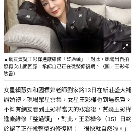
▲網友質疑王彩樺進廠維修「整過頭」，對此，她曬出自拍
照再次出面回應，承認自己正在微整修復期。（圖／王彩樺
臉書）
女星賴慧如和國標舞老師劉家銘13日在新莊盛大補
辦婚禮，現場眾星雲集，女星王彩樺也到場祝賀。
不料有網友看到王彩樺當天的妝容後，質疑王彩樺
進廠維修「整過頭」，對此，王彩樺今（15）日終
於認了正在微整型的修復期：「很快就自然啦。」