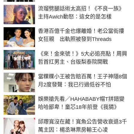
流瑠劈腿話術太高招！《不良一族》
主持Awich動怒：這女的是怎樣
香港百億千金也爆離婚！老公當街摟
女狂親 出軌照被發到Threads
《來！金來號！》5大必追亮點！周興
哲首扛男主、台版梨泰院開戰
當粿粿小王被告賠百萬！王子神隱8個
月2度發聲：我已行過低谷不怕
娛樂搶先看／HAHABABY帽T拼錯變
哈哈鄙卑！童芯18年前登《我猜》
邱瓈寬沒在藏！寬魚公告營收衰退3千
萬主因：楊丞琳票房輸王心凌