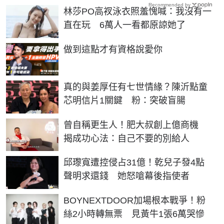
Recommended by
林莎PO高衩泳衣照羞愧喊：我沒有一
直在玩 6萬人一看都原諒她了
PR
做到這點才有資格說愛你
真的與姜厚任有七世情緣？陳沂點童
芯明信片1關鍵 粉：突破盲腸
曾自稱更生人！肥大叔創上億商機
揭成功心法：自己不要的別給人
邱瓈寬遭控侵占31億！乾兒子發4點
聲明求還錢 她怒嗆幕後指使者
BOYNEXTDOOR加場根本戰爭！粉
絲2小時轉無票 見黃牛1張6萬哭慘