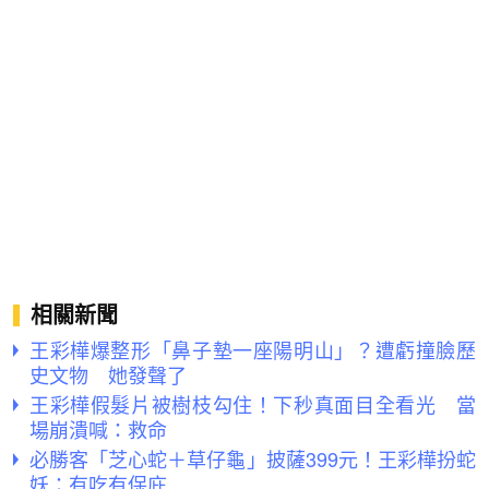
相關新聞
王彩樺爆整形「鼻子墊一座陽明山」？遭虧撞臉歷
史文物 她發聲了
王彩樺假髮片被樹枝勾住！下秒真面目全看光 當
場崩潰喊：救命
必勝客「芝心蛇＋草仔龜」披薩399元！王彩樺扮蛇
妖：有吃有保庇