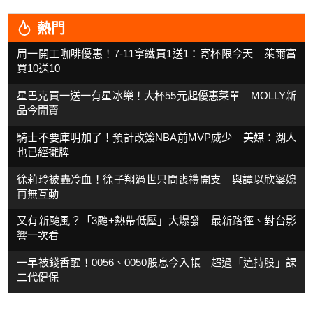
熱門
周一開工咖啡優惠！7-11拿鐵買1送1：寄杯限今天 萊爾富
買10送10
星巴克買一送一有星冰樂！大杯55元起優惠菜單 MOLLY新
品今開賣
騎士不要庫明加了！預計改簽NBA前MVP威少 美媒：湖人
也已經攤牌
徐莉玲被轟冷血！徐子翔過世只問喪禮開支 與譚以欣婆媳
再無互動
又有新颱風？「3颱+熱帶低壓」大爆發 最新路徑、對台影
響一次看
一早被錢香醒！0056、0050股息今入帳 超過「這持股」課
二代健保