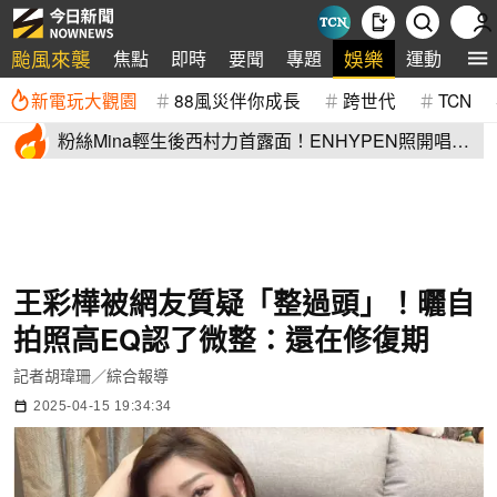
颱風來襲
娛樂
焦點
即時
要聞
專題
運動
全
新電玩大觀園
88風災伴你成長
跨世代
TCN
粉絲Mina輕生後西村力首露面！ENHYPEN照開唱
他1句話惹眾怒
王彩樺被網友質疑「整過頭」！曬自
拍照高EQ認了微整：還在修復期
記者胡瑋珊／綜合報導
2025-04-15 19:34:34