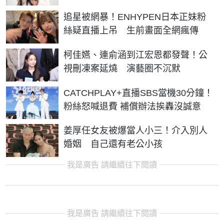
追星被網暴！ENHYPEN日本正妹粉
絲疑直播上吊 生前畫面全網瘋傳
柯佳嬿、連俞涵到江宏恩都發聲！公
視刪凍案延燒 演藝圈不沉默
CATCHPLAY+直播SBS當機30分鐘！
粉絲怒喊退費 補償辦法挨轟沒誠意
姜厚任女友被爆當人小三！介入別人
婚姻 自己還有老公小孩
我是廣告 請繼續往下閱讀
我是廣告 請繼續往下閱讀