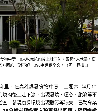
食物中毒！8人吃完燒肉後上吐下瀉，累積4人就醫。衛
官方回應「對不起」396字道歉全文。（圖／翻攝自
麻里，在高雄爆發食物中毒！上週六（4月12
完燒肉後上吐下瀉，出現發燒、噁心、腹瀉等不
稽查，發現廚房環境出現髒污等缺失，已勒令業
」2
5分鐘前透過官方粉專發出回應，劈頭道歉