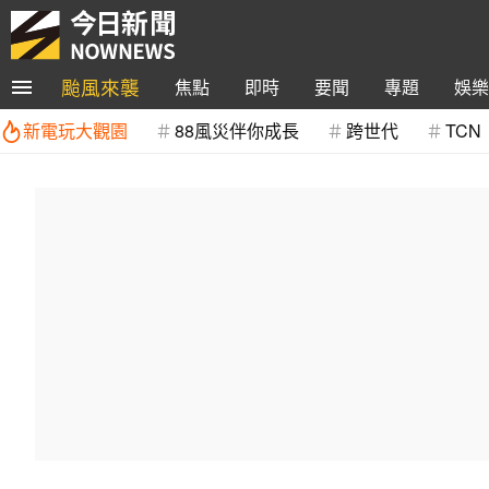
颱風來襲
焦點
即時
要聞
專題
娛樂
新電玩大觀園
88風災伴你成長
跨世代
TCN