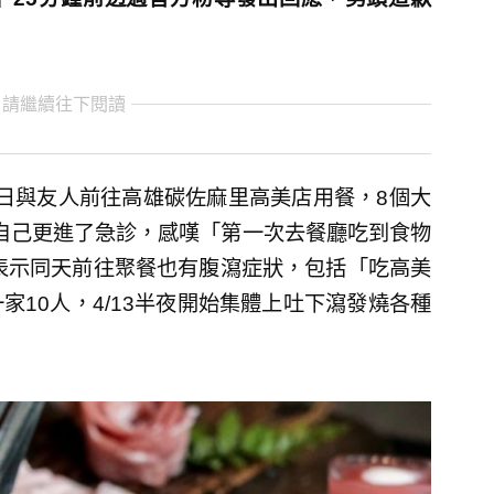
 請繼續往下閱讀
12日與友人前往高雄碳佐麻里高美店用餐，8個大
自己更進了急診，感嘆「第一次去餐廳吃到食物
表示同天前往聚餐也有腹瀉症狀，包括「吃高美
10人，4/13半夜開始集體上吐下瀉發燒各種