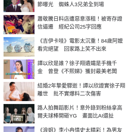
節曝光 蜘蛛人3兄弟全到場
蕭敬騰日料店遭惡意漲租！被寄存證
信逼遷 經紀公司25字回應
《吉伊卡哇》電影太沉重！84歲阿嬤
看完絕望 回家路上笑不出來
譚以欣是誰？徐子翔遺孀是手機千
金 曾登《不熙娣》獲封最美老闆
結婚2年摯愛驟逝！譚以欣證實徐子翔
離世 批不實爆料二次傷害
路人拍舞蹈影片！意外錄到粉絲拿高
爾夫球棒開砸YG 畫面比AI還扯
《浪姐》李小冉情史太精彩！為男友