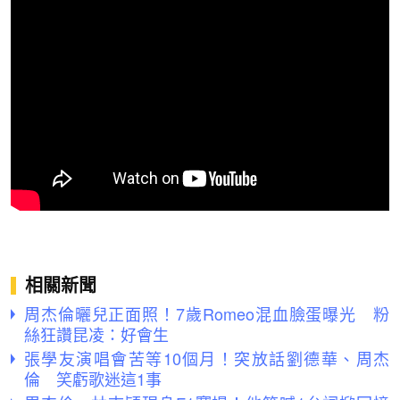
相關新聞
周杰倫曬兒正面照！7歲Romeo混血臉蛋曝光 粉
絲狂讚昆凌：好會生
張學友演唱會苦等10個月！突放話劉德華、周杰
倫 笑虧歌迷這1事