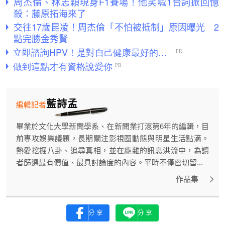
周杰倫、林志穎現身F1賽場！他笑喊1台詞掀回憶
殺：藤原拓海來了
交往17歲昆凌！周杰倫「不怕被抵制」原因曝光 2
點完勝金秀賢
藍詩孟
編輯記者
畢業於文化大學新聞學系、在新聞業打滾第6年的編輯，目
前專攻娛樂議題，長期關注影視圈動態與明星生活點滴。
熱愛挖掘八卦、追尋真相，並在龐雜的訊息洪流中，為讀
者篩選最有價值、最具討論度的內容。平時不僅密切留...
作品集
分享
分享