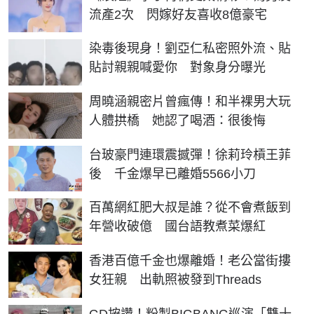
流產2次 閃嫁好友喜收8億豪宅
染毒後現身！劉亞仁私密照外流、貼
貼討親親喊愛你 對象身分曝光
周曉涵親密片曾瘋傳！和半裸男大玩
人體拱橋 她認了喝酒：很後悔
台玻豪門連環震撼彈！徐莉玲槓王菲
後 千金爆早已離婚5566小刀
百萬網紅肥大叔是誰？從不會煮飯到
年營收破億 國台語教煮菜爆紅
香港百億千金也爆離婚！老公當街摟
女狂親 出軌照被發到Threads
GD按讚！粉製BIGBANG巡演「雙十