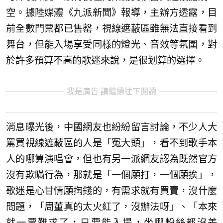
空。據陸媒體《九派新聞》報導，主辦方透露，目
前全數門票都已售罄，視線遮蔽區雖無法直接看到
舞台，但能入場享受同樣的燈光、音效等氛圍，對
於許多預算不高的歌迷來說，是很划算的選擇。
我是廣告 請繼續往下閱讀
消息曝光後，中國網友也紛紛留言討論，不少人大
罵買視線遮蔽區的人是「冤大頭」，看不到歌手本
人的哪算演唱會，但也有另一派網友認為既然官方
沒有欺瞞行為，那就是「一個願打，一個願挨」，
歌迷是心甘情願掏錢的，有需求就有買賣，沒什麼
問題，「周董真的太火紅了，沒辦法呀」、「本來
就一票難求了，只要能入場，坐哪粉絲都沒差