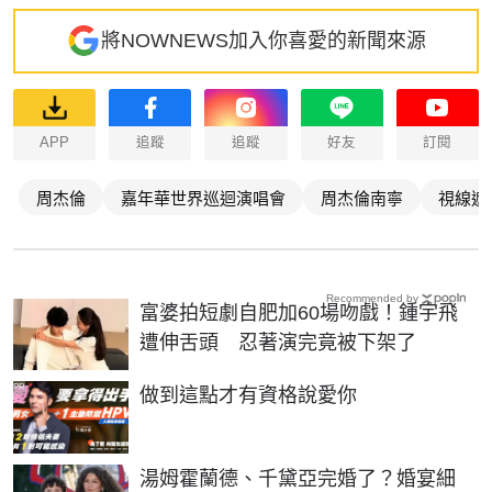
將NOWNEWS加入你喜愛的新聞來源
APP
追蹤
追蹤
好友
訂閱
周杰倫
嘉年華世界巡迴演唱會
周杰倫南寧
視線遮
Recommended by
富婆拍短劇自肥加60場吻戲！鍾宇飛
遭伸舌頭 忍著演完竟被下架了
PR
做到這點才有資格說愛你
湯姆霍蘭德、千黛亞完婚了？婚宴細