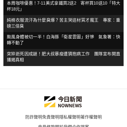
本周咖啡優惠！7-11美式拿鐵買2送2 寄杯買10送10「特大
杯18元」
純棉衣服流汗為什麼臭爆？苦主哭這材質才魔王 專家：重
磅三倍臭
颱風身體被切一半！白海豚「衛星雲圖」好慘 氣象署：快
轉不動了
突猝逝死因成謎！肥大叔暴瘦遭猜抱病工作 團隊宣布開直
播揭真相
防詐聲明
免責聲明
隱私權聲明
著作權聲明
會員條款
關於我們
合作提案