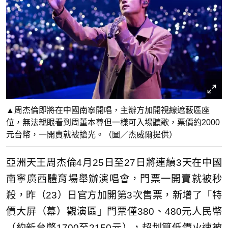
▲周杰倫即將在中國南寧開唱，主辦方加開視線遮蔽區座
位，無法親眼看到周董本尊但一樣可入場聽歌，票價約2000
元台幣，一開賣就被搶光。（圖／杰威爾提供）
亞洲天王周杰倫4月25日至27日將連續3天在中國
南寧廣西體育場舉辦演唱會，門票一開賣就被秒
殺，昨（23）日官方加開第3次售票，新增了「特
價大屏（幕）觀演區」門票僅380、480元人民幣
（約新台幣1700至2150元），超划算低價火速被