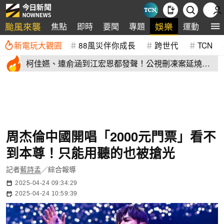
颱風來襲
娛樂
焦點
即時
要聞
專題
運動
全
新電玩大觀園
88風災伴你成長
跨世代
TCN
柯佳嬿、連俞涵到江宏恩都發聲！公視刪凍案延燒
演藝圈不沉默
周杰倫中國開唱「2000元門票」看不
到本尊！只能用聽的也被搶光
記者
藍詩孟
／綜合報導
2025-04-24 09:34:29
2025-04-24 10:59:39