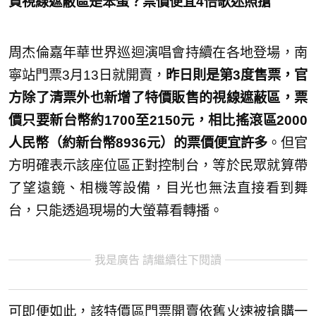
買視線遮蔽區是笨蛋？票價便宜4倍歌迷照搶
周杰倫嘉年華世界巡迴演唱會持續在各地登場，南
寧站門票3月13日就開賣，
昨日則是第3度售票，官
方除了清票外也新增了特價販售的視線遮蔽區，票
價只要新台幣約1700至2150元，相比搖滾區2000
人民幣（約新台幣8936元）的票價便宜許多
。但官
方明確表示該座位區正對控制台，等於民眾就算帶
了望遠鏡、相機等設備，目光也無法直接看到舞
台，只能透過現場的大螢幕看轉播。
我是廣告 請繼續往下閱讀
可即便如此，該特價區門票開賣依舊火速被搶購一