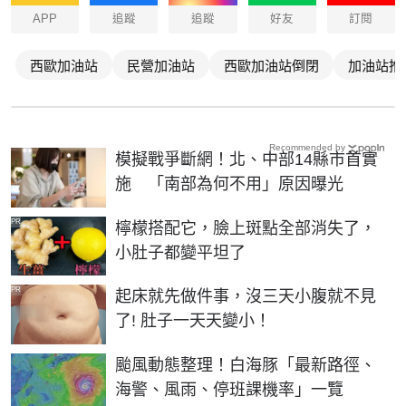
APP
追蹤
追蹤
好友
訂閱
西歐加油站
民營加油站
西歐加油站倒閉
加油站推
Recommended by
模擬戰爭斷網！北、中部14縣市首實
施 「南部為何不用」原因曝光
PR
檸檬搭配它，臉上斑點全部消失了，
小肚子都變平坦了
PR
起床就先做件事，沒三天小腹就不見
了! 肚子一天天變小！
颱風動態整理！白海豚「最新路徑、
海警、風雨、停班課機率」一覽