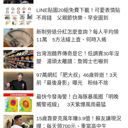
LINE貼圖20組免費下載！可愛表情貼
不用錢 父親節快樂、早安圖到
新制勞退分紅怎麼查詢？每人平均領
11萬 5方法線上查、何時入帳
台灣泡麵界傳奇是它！低調賣30年沒
變 湯頭太離譜：詹姆士也嚇到
97萬網紅「肥大叔」46歲猝逝！3天
前「最後身影」曝光 粉絲不捨
最快今發海警！白海豚暴風圈「明晚
觸警戒線」 3天紫爆風雨最猛
15歲靠麥克風年賺3.9億！蘇友謙現況
曝：每天領700元、重當高中生