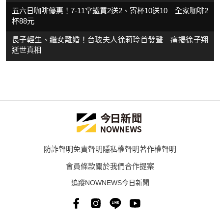
五六日咖啡優惠！7-11拿鐵買2送2、寄杯10送10 全家咖啡2
杯88元
長子輕生、繼女離婚！台玻夫人徐莉玲首發聲 痛揭徐子翔
逝世真相
防詐聲明
免責聲明
隱私權聲明
著作權聲明
會員條款
關於我們
合作提案
追蹤NOWNEWS今日新聞