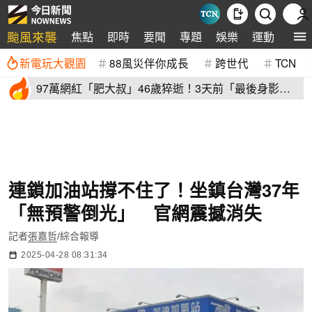
颱風來襲
焦點
即時
要聞
專題
娛樂
運動
全球
新電玩大觀園
88風災伴你成長
跨世代
TCN
97萬網紅「肥大叔」46歲猝逝！3天前「最後身影」
曝光 粉絲不捨
連鎖加油站撐不住了！坐鎮台灣37年
「無預警倒光」 官網震撼消失
記者
張嘉哲
/綜合報導
2025-04-28 08:31:34