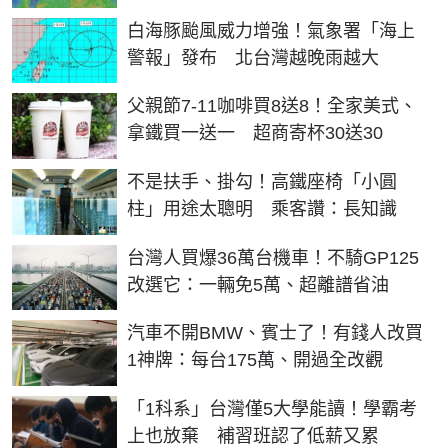
白海豚颱風威力增強！氣象署「海上
警報」發布 北台灣越晚雨越大
父親節7-11咖啡買8送8！全家美式、
拿鐵買一送一 超商寄杯30送30
不是扶手、掛勾！高鐵座椅「小圓
柱」用途太聰明 乘客讚：長知識
台灣人買爆36萬台機車！不騎GP125
改選它：一輛免5萬、超離譜省油
汽車不開BMW、賓士了！有錢人改買
1神牌：每台175萬、開過全改觀
「1科系」台灣僅5大學能讀！學霸考
上也放棄 補習班認了低薪又累