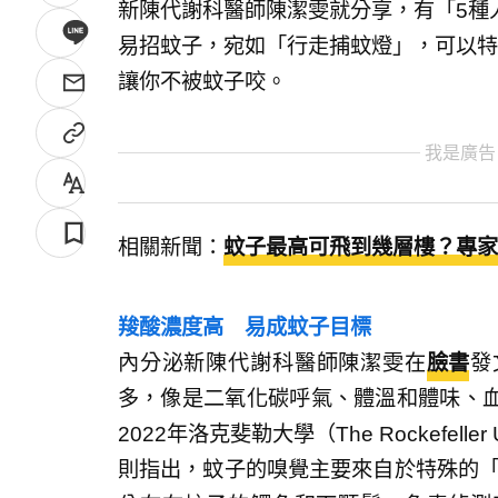
新陳代謝科醫師陳潔雯就分享，有「5種
易招蚊子，宛如「行走捕蚊燈」，可以特
讓你不被蚊子咬。
我是廣告
相關新聞：
蚊子最高可飛到幾層樓？專家
羧酸濃度高 易成蚊子目標
內分泌新陳代謝科醫師陳潔雯在
臉書
發
多，像是二氧化碳呼氣、體溫和體味、
2022年洛克斐勒大學（The Rockefelle
則指出，蚊子的嗅覺主要來自於特殊的「嗅覺受器