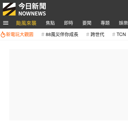
颱風來襲
焦點
即時
要聞
專題
娛樂
新電玩大觀園
88風災伴你成長
跨世代
TCN