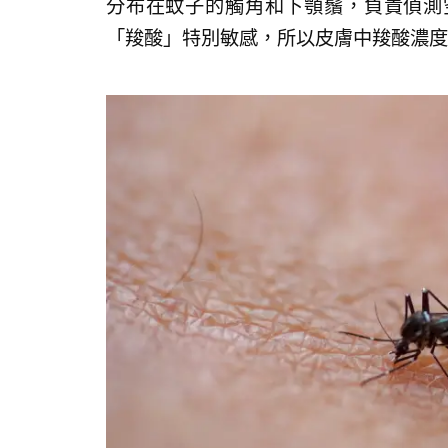
分布在蚊子的觸角和下顎鬚，負責偵測
「羧酸」特別敏感，所以皮膚中羧酸濃度