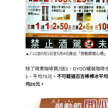
▲7-11自5月1日至5月4日推出「勞動節開心
除了現煮咖啡買2送2，DYDO罐裝咖啡
1、平均75元。
不可錯過百吉棒棒冰平均
均20元。