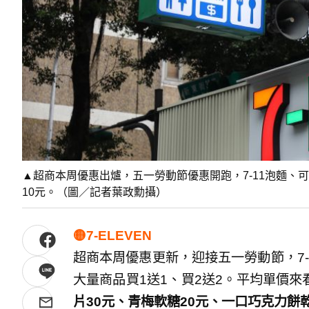
▲超商本周優惠出爐，五一勞動節優惠開跑，7-11泡麵、
10元。（圖／記者葉政勳攝）
🟡7-ELEVEN
超商本周優惠更新，迎接五一勞動節，7-
大量商品買1送1、買2送2。平均單價來
片30元、青梅軟糖20元、一口巧克力餅乾