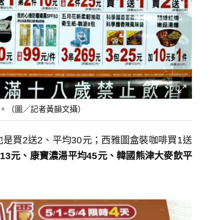
價」。（圖／記者黃韻文攝）
也是買2送2、平均30元；西雅圖盒裝咖啡買1送
13元、康寶濃湯平均45元、韓國熊津大麥飲平