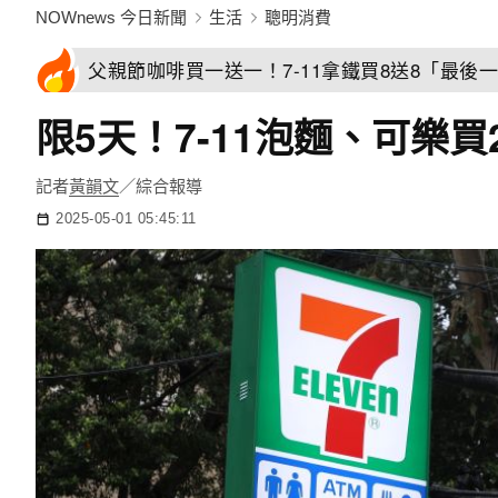
NOWnews 今日新聞
生活
聰明消費
父親節咖啡買一送一！7-11拿鐵買8送8「最後一
限5天！7-11泡麵、可樂
記者
黃韻文
／綜合報導
2025-05-01 05:45:11