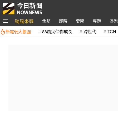
颱風來襲
焦點
即時
要聞
專題
娛樂
新電玩大觀園
88風災伴你成長
跨世代
TCN