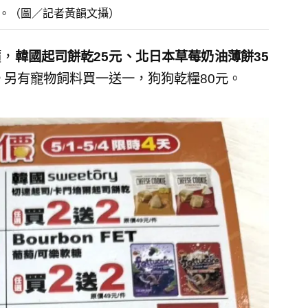
價」。（圖／記者黃韻文攝）
價，
韓國起司餅乾25元、北日本草莓奶油薄餅35
。
另有寵物飼料買一送一，狗狗乾糧80元。