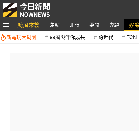
颱風來襲
娛
焦點
即時
要聞
專題
新電玩大觀園
88風災伴你成長
跨世代
TCN