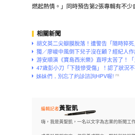
燃起熱情。」同時預告第2張專輯有不少
相關新聞
胡文英二尖瓣膜脫落！遭警告「隨時猝死
獨／廖峻中風倒下兒子沒在顧？經紀人作
游安順演《寶島西米樂》直呼太苦了！「
47歲彭小刀「下肢慘受傷」！認了狀況
黃聖凱
編輯記者
嗨，我是黃聖凱，一名以文字為志業的新聞工作