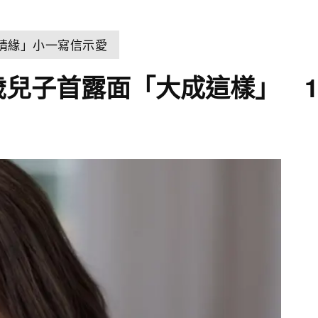
世情緣」小一寫信示愛
歲兒子首露面「大成這樣」 