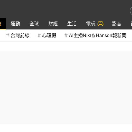
樂
運動
全球
財經
生活
電玩
影音
台灣前線
心理假
AI主播Niki＆Hanson報新聞