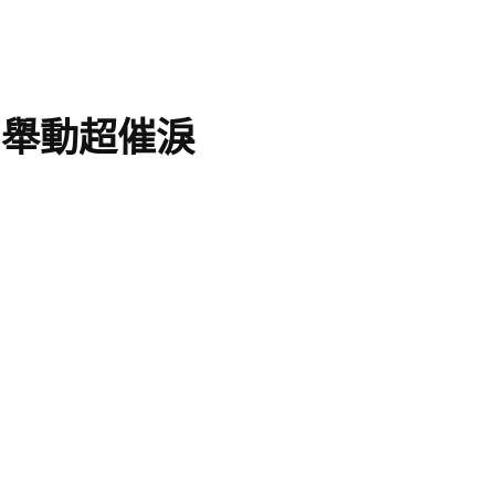
1舉動超催淚