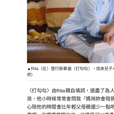
▲Rita（左）發行新單曲〈打勾勾〉，找來兒
供）
〈打勾勾〉由Rita親自填詞，道盡了
孩，他小時候常常會問我『媽咪妳會陪
心陪他的時間會比年輕父母親還少一點