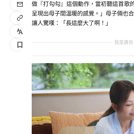
做『打勾勾』這個動作，當初聽這首歌
呈現出母子間溫暖的感覺。」母子倆也合
讓人驚嘆：「長這麼大了啊！」
我是廣告