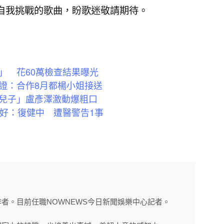
自我挑戰的歌曲，盼歌迷敬請期待。
」 花60萬檢查結果曝光
證：合作8月都楊小姐接送
兒子」盧彥澤激動爆粗口
不好：復健中 遭醫警告1事
者。目前任職NOWNEWS今日新聞娛樂中心記者。