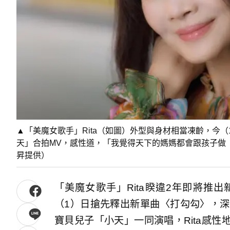
▲「美魔女歌手」Rita（如圖）外型與身材相當凍齡，今
天」合拍MV，感性道，「我覺得天下的媽媽都會跟孩子做
昇提供）
「美魔女歌手」Rita睽違2年即將推
（1）日搶先釋出新單曲〈打勾勾〉，深
寶貝兒子「小天」一同演唱，Rita感