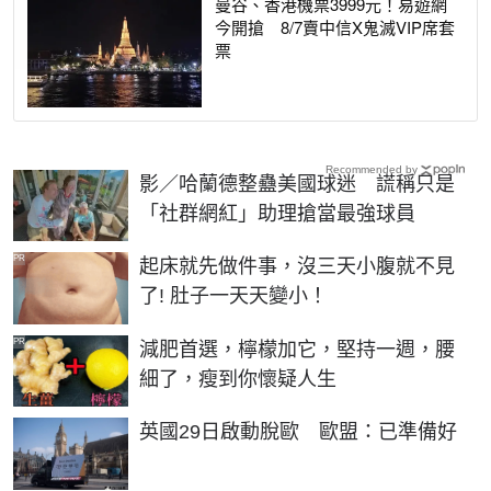
曼谷、香港機票3999元！易遊網
今開搶 8/7賣中信X鬼滅VIP席套
票
Recommended by
影／哈蘭德整蠱美國球迷 謊稱只是
「社群網紅」助理搶當最強球員
PR
起床就先做件事，沒三天小腹就不見
了! 肚子一天天變小！
PR
減肥首選，檸檬加它，堅持一週，腰
細了，瘦到你懷疑人生
英國29日啟動脫歐 歐盟：已準備好