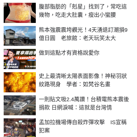
PR
腹部脂肪的「剋星」找到了，常吃這
幾物，吃走大肚囊，瘦出小蠻腰
熊本強震震垮觀光！4天湧退訂潮損9
億日圓 老旅館：老天玩笑太大
PR
做到這點才有資格說愛你
史上最清晰太陽表面影像！神秘羽狀
紋路現身 學者：如梵谷名畫
一則貼文吸2.4萬讚！台積電熊本震後
捐款 日網淚喊：這就是台灣情
孟加拉機場傳自殺炸彈攻擊 IS宣稱
犯案