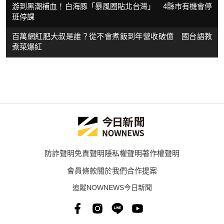
游到黑潮補血！白海豚「暴風圈貼北台灣」 4縣市有機會停
班停課
百萬網紅肥大叔是誰？從不會煮飯到年營收破億 國台語教
煮菜爆紅
防詐聲明
免責聲明
隱私權聲明
著作權聲明
會員條款
關於我們
合作提案
追蹤NOWNEWS今日新聞