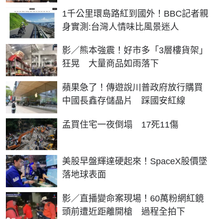
1千公里環島路紅到國外！BBC記者親
身實測:台灣人情味比風景迷人
影／熊本強震！好市多「3層樓貨架」
狂晃 大量商品如雨落下
蘋果急了！傳遊說川普政府放行購買
中國長鑫存儲晶片 踩國安紅線
孟買住宅一夜倒塌 17死11傷
美股早盤輝達硬起來！SpaceX股價墜
落地球表面
影／直播變命案現場！60萬粉網紅鏡
頭前遭近距離開槍 過程全拍下