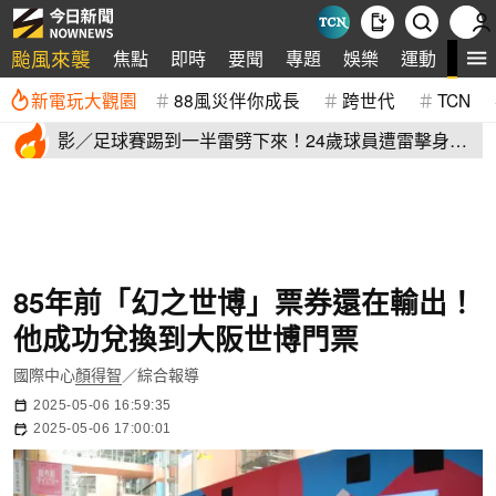
颱風來襲
全
焦點
即時
要聞
專題
娛樂
運動
新電玩大觀園
88風災伴你成長
跨世代
TCN
影／足球賽踢到一半雷劈下來！24歲球員遭雷擊身
亡 驚悚畫面曝
85年前「幻之世博」票券還在輸出！
他成功兌換到大阪世博門票
國際中心
顏得智
／綜合報導
2025-05-06 16:59:35
2025-05-06 17:00:01