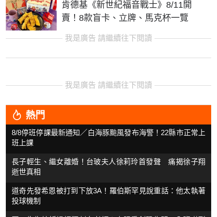
肯德基《新世紀福音戰士》8/11開
賣！8款盲卡、立牌、馬克杯一覽
我是廣告 請繼續往下閱讀
我是廣告 請繼續往下閱讀
熱門
8/8停班停課最新通知／白海豚颱風發布海警！22縣市正常上
班上課
長子輕生、繼女離婚！台玻夫人徐莉玲首發聲 痛揭徐子翔
逝世真相
道奇先發希恩被打到下放3A！羅伯斯罕見說重話：他太執著
投球機制