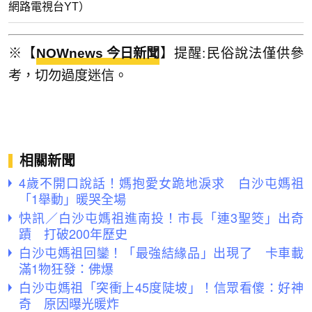
網路電視台YT）
※【
NOWnews 今日新聞
】提醒:民俗說法僅供參
考，切勿過度迷信。
相關新聞
4歲不開口說話！媽抱愛女跪地淚求 白沙屯媽祖
「1舉動」暖哭全場
快訊／白沙屯媽祖進南投！市長「連3聖筊」出奇
蹟 打破200年歷史
白沙屯媽祖回鑾！「最強結緣品」出現了 卡車載
滿1物狂發：佛爆
白沙屯媽祖「突衝上45度陡坡」！信眾看傻：好神
奇 原因曝光暖炸