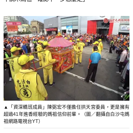
▲「資深轎班成員」陳弼宏不僅擔任拱天宮委員，更是擁有
超過41年進香經驗的媽祖信仰前輩。（圖／翻攝自白沙屯媽
祖網路電視台YT）