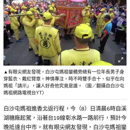
▲有眼尖網友發現，白沙屯媽祖鑾轎旁總有一位年長男子身
穿藍衣、戴紅臂章，神情專注，時不時雙手合十、似乎在向
媽祖「請示」，讓人好奇他究竟是誰。（圖／翻攝自白沙屯
媽祖網路電視台YT）
白沙屯媽祖進香北返行程，今（8）日清晨6時自溪
湖糖廠起駕，沿著台19線彰水路一路前行，預計今
晚抵達台中市。就有眼尖網友發現，白沙屯媽祖鑾