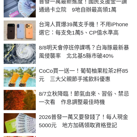
普發一萬最新進度！國民支援金一讀
通過卡立院 9地自辦最高領1萬
台灣人買爆39萬支手機！不用iPhone
選它：每支免1萬5、CP值水準高
8/8明天會停班停課嗎？白海豚最新暴
風侵襲率 北北基5縣市破40%
CoCo買一送一！葡萄柚果粒茶2杯85
元 三大父親節手搖飲料優惠
8/7立秋降臨！節氣由來、習俗、禁忌
一次看 作息調整最佳時機
2026普發一萬又要發錢了！每人現金
5000元 地方加碼領取資格登記