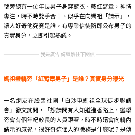
轎旁總有一位年長男子身穿藍衣、戴紅臂章，神情
專注，時不時雙手合十、似乎在向媽祖「請示」，
讓人好奇他究竟是誰，有專業信徒隨即公布男子的
真實身分，立即引起熱議。
我是廣告 請繼續往下閱讀
媽祖鑾轎旁「紅臂章男子」是誰？真實身分曝光
一名網友在臉書社團「白沙屯媽祖全球徒步聯誼
會」發文詢問，「想請問有人知道進香路上，鑾轎
旁會有個年紀較長的人員跟著，時不時還會向轎內
請示的感覺，很好奇這個人的職務是什麼呢？是傳