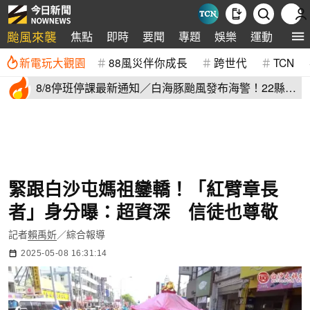
颱風來襲
焦點
即時
要聞
專題
娛樂
運動
全球
新電玩大觀園
88風災伴你成長
跨世代
TCN
8/8停班停課最新通知／白海豚颱風發布海警！22縣市
正常上班上課
緊跟白沙屯媽祖鑾轎！「紅臂章長
者」身分曝：超資深 信徒也尊敬
記者
賴禹妡
／綜合報導
2025-05-08 16:31:14