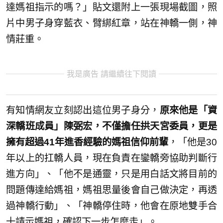
達媽祖指示的嗎？」貼文還附上一張現場截圖，照
片中男子身穿藍衣、臂綁紅章，站在神轎一側，神
情莊重。
我是廣告 請繼續往下閱讀
有知情網友立刻認出這位男子身分，
原來他是「資
深轎班成員」陳弼宏，不僅擔任拱天宮委員，更是
擁有超過41年進香經驗的媽祖信仰前輩
，「他是30
年以上的扛轎人員，現在負責在鑾轎旁協助判斷行
進方向」、「他不是通靈，只是用白話文將目前的
問題傳達給媽祖，媽祖思量後會自己做決定，再透
過神轎行動」、「神轎停住時，他會在原地雙手合
十請示媽祖，確認下一步怎麼走」。