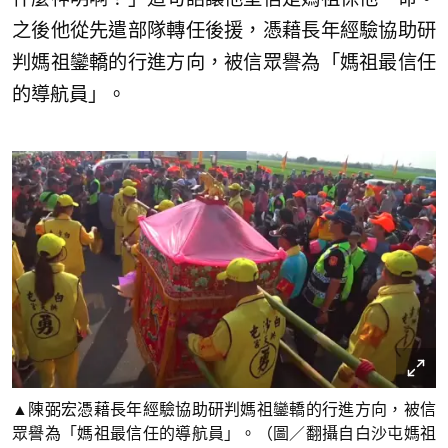
之後他從先遣部隊轉任後援，憑藉長年經驗協助研
判媽祖鑾轎的行進方向，被信眾譽為「媽祖最信任
的導航員」。
▲陳弼宏憑藉長年經驗協助研判媽祖鑾轎的行進方向，被信
眾譽為「媽祖最信任的導航員」。（圖／翻攝自白沙屯媽祖