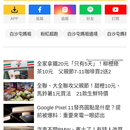
APP
追蹤
追蹤
好友
訂閱
白沙屯媽祖
粉紅超跑
白沙屯媽祖遶境
白沙屯媽祖
Recommended by
全家拿鐵20元「只有5天」！柳橙綠
茶10元 父親節7-11咖啡買2送2
全聯、大全聯攻父親節！甜橙10元、
馬鈴薯1元買法 21款生鮮特價
Google Pixel 11發亮圓點是什麼？提
前被爆料：重要來電一眼認出
汽車不開BMW、賓士了！有錢人改買