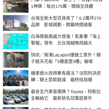
1神牌：每台175萬、開過全改觀
台灣全新大型百貨來了！6.2萬坪270
品牌 影城規劃、開幕時間速看
白海豚颱風威力增強！氣象署「海上
警報」發布 北台灣越晚雨越大
快訊／南港LaLaport爆施工意外！親
子館天花板「5樓直墜3樓」嚇壞
機車熄火改用牽有違法？法院判決逆
轉：騎士罰款銳減 最終結局曝
最安全汽車是哪牌？Toyota、特斯拉
全輸給它 最新排名冠軍超意外