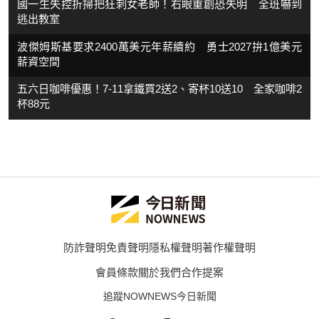
國一生失控折掃把狂刺女老師！右眼重創恐失明 全班嚇到
逃出教室
波傑姆斯基要求2400萬美元年薪續約 勇士2027拚1億美元
薪資空間
五六日咖啡優惠！7-11拿鐵買2送2、寄杯10送10 全家咖啡2
杯88元
防詐聲明
免責聲明
隱私權聲明
著作權聲明
會員條款
關於我們
合作提案
追蹤NOWNEWS今日新聞