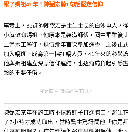
跟了媽祖41年！陳弼宏聽1句話堅定信仰
事實上，63歲的陳弼宏是土生土長的白沙屯人，從
小就敬仰媽祖。他原本是裝潢師傅，國中畢業後北
上當木工學徒，退伍那年首次參加進香，之後正式
加入轎班，成為第一梯扛轎人員，41年來的參與讓
他與媽祖建立深厚信仰連結，也逐漸肩負起引導鑾
轎的重要任務。
我是廣告 請繼續往下閱讀
陳弼宏某年在施工時不慎將釘子打進胸口，醫生花
了7小時才成功取出，當時醫生驚訝問他「你是拜
什麼神明啊？」這句話讓他堅信是媽祖保他一命。