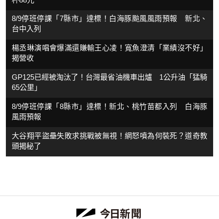
8/9停班停課「7縣市」達標！白海豚颱風風雨預報 新北、
台中入列
楊丞琳演唱會爆滿還賺輸王心凌！寬魚澄清「業績沒不好」
揭營收
GP125已經被淘汰了！台灣最省油機車出爐 1公升油「猛騎
65公里」
8/9停班停課「8縣市」達標！新北、桃竹苗都入列 白海豚
風雨預報
大谷翔平盜壘失敗求挑戰被無視！網怒噴為何裝死？道奇教
頭揭秘了