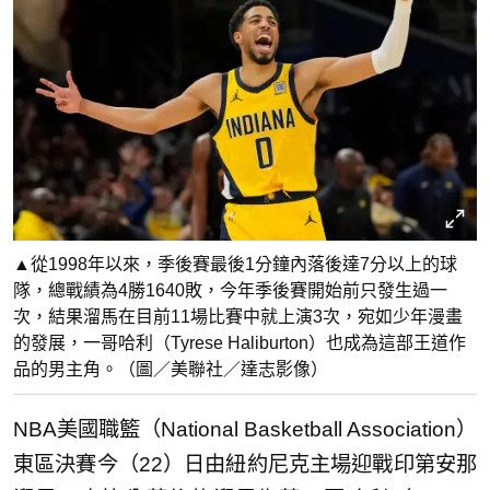
▲從1998年以來，季後賽最後1分鐘內落後達7分以上的球
隊，總戰績為4勝1640敗，今年季後賽開始前只發生過一
次，結果溜馬在目前11場比賽中就上演3次，宛如少年漫畫
的發展，一哥哈利（Tyrese Haliburton）也成為這部王道作
品的男主角。（圖／美聯社／達志影像）
NBA美國職籃（National Basketball Association）
東區決賽今（22）日由紐約尼克主場迎戰印第安那