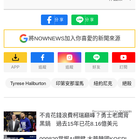
分享
分享
將NOWNEWS加入你喜愛的新聞來源
APP
追蹤
追蹤
好友
訂閱
Tyrese Haliburton
印第安那溜馬
紐約尼克
絕殺
Recommended by
不肯花錢浪費柯瑞巔峰？勇士老闆背
黑鍋 過去15年已花8.16億美元
PR
009829掌握AI關鍵 大華韓國KOSPI