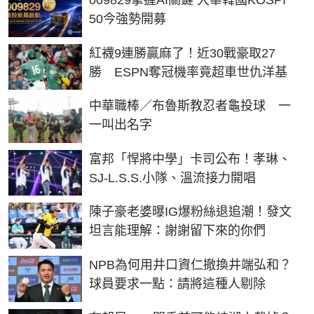
50今強勢開募
紅襪9連勝贏麻了！近30戰豪取27
勝 ESPN奪冠機率竟超車世仇洋基
中華職棒／布魯斯教忍者龜投球 一
一叫出名字
富邦「悍將中學」卡司公布！孝琳、
SJ-L.S.S.小隊、溫流接力開唱
陳子豪老婆曝IG爆粉絲退追潮！發文
坦言能理解：謝謝留下來的你們
NPB為何用井口資仁撤換井端弘和？
球員要求一點：請將這種人剔除