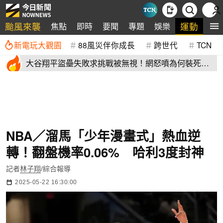
颱風來襲
運動
焦點
即時
要聞
專題
娛樂
全
新電玩大觀園
88風災伴你成長
跨世代
TCN
大谷翔平盜壘失敗求挑戰被無視！網怒噴為何裝死？
道奇教頭揭秘了
NBA／溜馬「少年漫畫式」熱血逆
轉！翻盤機率0.06% 哈利3度封神
記者
林子翔
/綜合報導
2025-05-22 16:30:00