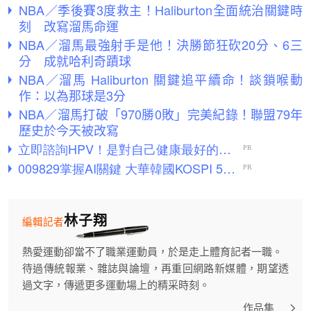
NBA／季後賽3度救主！Haliburton全面統治關鍵時
刻 改寫溜馬命運
NBA／溜馬最強射手是他！決勝節狂砍20分、6三
分 成就哈利奇蹟球
NBA／溜馬 Haliburton 關鍵追平續命！談鎖喉動
作：以為那球是3分
NBA／溜馬打破「970勝0敗」完美紀錄！聯盟79年
歷史於今天被改寫
林子翔
編輯記者
熱愛運動卻當不了職業運動員，於是走上體育記者一職。
待過傳統報業、雜誌與論壇，再重回網路新媒體，期望透
過文字，傳遞更多運動場上的精采時刻。
作品集