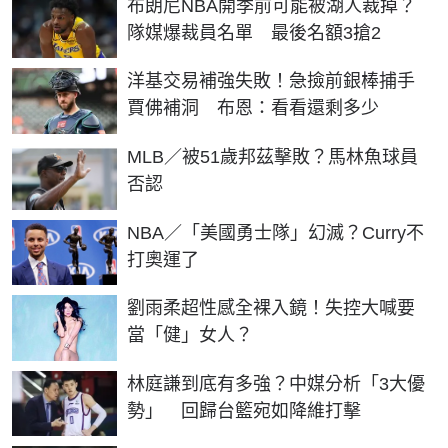
布朗尼NBA開季前可能被湖人裁掉？
隊媒爆裁員名單 最後名額3搶2
洋基交易補強失敗！急撿前銀棒捕手
賈佛補洞 布恩：看看還剩多少
MLB／被51歲邦茲擊敗？馬林魚球員
否認
NBA／「美國勇士隊」幻滅？Curry不
打奧運了
劉雨柔超性感全裸入鏡！失控大喊要
當「健」女人？
林庭謙到底有多強？中媒分析「3大優
勢」 回歸台籃宛如降維打擊