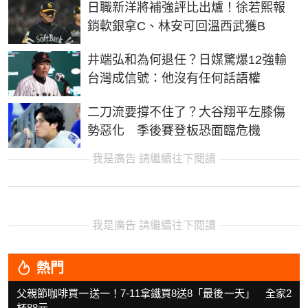
日職新洋將補強評比出爐！徐若熙報
銷軟銀拿C、林安可回溫西武獲B
井端弘和為何退任？日媒驚爆12強輸
台灣成信號：他沒有任何話語權
二刀流要撐不住了？大谷翔平左膝傷
勢惡化 季後賽登板恐面臨危機
我是廣告 請繼續往下閱讀
我是廣告 請繼續往下閱讀
熱門
父親節咖啡買一送一！7-11拿鐵買8送8「最後一天」 全家2
杯88元