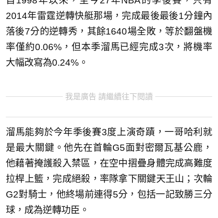
自1998年以來，至今27年NBA的季後賽，只有
2014年雷霆逆轉快艇那場，完成最後最後1分鐘內
落後7分的逆轉秀，其餘1640場全敗，等於翻盤機
率僅約0.06%，但本季溜馬已經完成3次，將機率
大幅改寫為0.24%。
我是廣告 請繼續往下閱讀
溜馬能夠於今年季後賽3度上演奇蹟，一哥哈利就
是最大關鍵。他先在首輪G5面對密爾瓦基公鹿，
他藉著掩護殺入禁區，在空中摺疊身體完成高難度
拉桿上籃，完成絕殺，率隊拿下關鍵天王山；次輪
G2對騎士，他終場前連得5分，包括一記致勝三分
球，成為逆轉功臣。