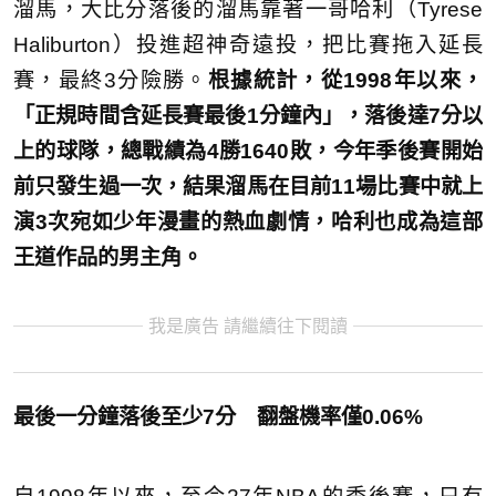
溜馬，大比分落後的溜馬靠著一哥哈利（Tyrese
Haliburton）投進超神奇遠投，把比賽拖入延長
賽，最終3分險勝。
根據統計，從1998年以來，
「正規時間含延長賽最後1分鐘內」，落後達7分以
上的球隊，總戰績為4勝1640敗，今年季後賽開始
前只發生過一次，結果溜馬在目前11場比賽中就上
演3次宛如少年漫畫的熱血劇情，哈利也成為這部
王道作品的男主角。
我是廣告 請繼續往下閱讀
最後一分鐘落後至少7分 翻盤機率僅0.06%