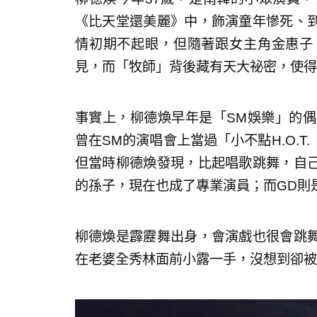
《比天堂還美麗》中，飾演童年慘死、
情初期不起眼，但隨著跟女主角金惠子
見，而「牧師」背後藏有天大祕密，使得
事實上，柳德煥早年是「SM娛樂」的偶
曾在SM的演唱會上當過「小不點H.O.T
但當時柳德煥發現，比起唱歌跳舞，自
的孫子，現在也成了專業演員；而GD則是
柳德煥是霹靂舞出身，會演戲也很會跳
在老婆全秀林面前小露一手，沒想到卻被