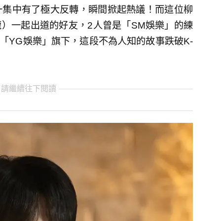
一集中有了極大反轉，瞬間掀起熱議！而這位柳
志龍）一起出道的好友，2人曾是「SM娛樂」的練
至「YG娛樂」旗下，這段不為人知的故事跌破K-
 請繼續往下閱讀