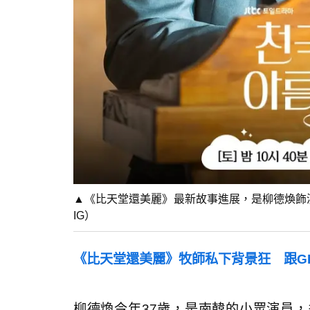
▲《比天堂還美麗》最新故事進展，是柳德煥飾演的
IG）
《比天堂還美麗》牧師私下背景狂 跟G
柳德煥今年37歲，是南韓的小眾演員