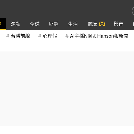
樂
運動
全球
財經
生活
電玩
影音
台灣前線
心理假
AI主播Niki＆Hanson報新聞