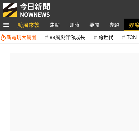
颱風來襲
娛
焦點
即時
要聞
專題
新電玩大觀園
88風災伴你成長
跨世代
TCN