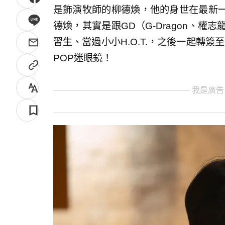
是飾演牧師的柳德煥，他的身世在最新
德煥，其實是跟GD（G-Dragon、權
習生、當過小小H.O.T.，之後一起轉簽
POP迷眼鏡！
我是廣告