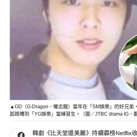
▲GD（G-Dragon、權志龍）當年在「SM娛樂」的好
起跳槽到「YG娛樂」當練習生。（圖／JTBC drama IG、
韓劇《比天堂還美麗》持續霸榜Netfl