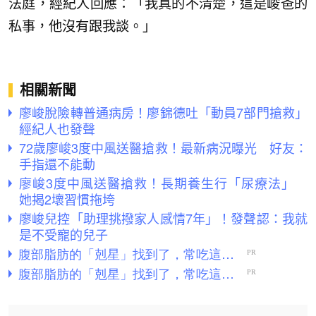
法庭，經紀人回應：「我真的不清楚，這是峻爸的
私事，他沒有跟我談。」
相關新聞
廖峻脫險轉普通病房！廖錦德吐「動員7部門搶救」
經紀人也發聲
72歲廖峻3度中風送醫搶救！最新病況曝光 好友：
手指還不能動
廖峻3度中風送醫搶救！長期養生行「尿療法」
她揭2壞習慣拖垮
廖峻兒控「助理挑撥家人感情7年」！發聲認：我就
是不受寵的兒子