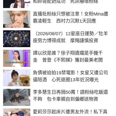
和帥哥配對成功 死訊嚇壞粉絲
直播批粉絲只想被注意！女粉Mina遭
霸凌輕生 西村力沉默1天回應
（2026/08/07）12星座日運勢／牡羊
座努力博得成就 摩羯謹慎投資
譚以欣是誰？徐子翔遺孀是手機千
金 曾登《不熙娣》獲封最美老闆
負債被迫拍19禁電影！女星又遭公司
逼陪酒 心死退圈13年近況曝光
李多慧生日再捐50萬！請粉絲吃飯還
不夠 包卡車親自到偏鄉送物資
愛莉莎莎起床片遭男友外流！私下真