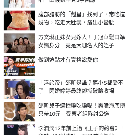
PR
腹部脂肪的「剋星」找到了，常吃這
幾物，吃走大肚囊，瘦出小蠻腰
方文琳正妹女兒嫁人！于冠華鬆口準
女婿身分 竟是大咖名人的姪子
PR
做到這點才有資格說愛你
「浮誇帝」邵昕是誰？連小S都受不
了 閃婚婷婷最終卻撕破臉收場
邵昕兒子遭控騙吃騙喝！爽嗑海底撈
只帶10元 受害者組隊討公道
李潤潤12年前上過《王子的約會》！