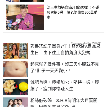
沈玉琳熬過血癌月賺500萬！不碰
股票擁5房 爆老婆偷賣800萬愛
車
Recommended by
郭書瑤認了單身7年！穿超深V慶36歲
生日 由下往上自拍角度太犯規
PR
起床就先做件事，沒三天小腹就不見
了! 肚子一天天變小！
PR
減肥首選，檸檬加它，堅持一週，腰
細了，瘦到你懷疑人生
粉絲敲破碗！S.H.E傳明年大巨蛋開
唱 田馥甄罕見3字回應