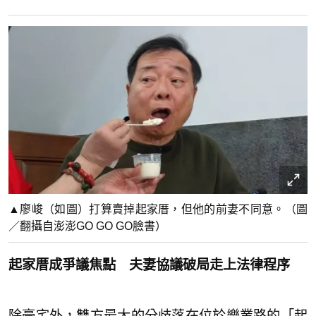
▲廖峻（如圖）打算賣掉起家厝，但他的前妻不同意。（圖
／翻攝自澎澎GO GO GO臉書）
起家厝成爭議焦點 夫妻協議破局走上法律程序
除豪宅外，雙方最大的分歧落在位於樂業路的「起