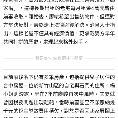
家厝」，這棟長期出租的老宅每月租金4萬元皆由
前妻收取。離婚後，廖峻希望出售該物件，但遭對
方堅決反對，最終走上法律途徑解決。消息人士指
出，這棟老屋不僅具有經濟價值，更承載雙方早年
共同打拼的歷史，處理起來格外棘手。
我是廣告 請繼續往下閱讀
目前廖峻名下仍有多筆房產，包括提供兒子居住的
台中房屋、位於新竹山區的自宅與石門的住所。楊
小姐則透露，早在7年前廖峻首次中風時，夫妻就
曾因稅務問題出現齟齬，當時前妻甚至不願繳納幾
千元的稅金導致費用積欠，對於是否因起家厝鬧上