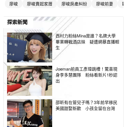
廖峻
廖峻賣起家厝
廖峻房產糾紛
廖峻前妻
歐
探索新聞
西村力粉絲Mina是誰？名牌大學
畢業轉戰酒店妹 疑遭網暴直播輕
生
Joeman前員工彥瑋跳槽！驚喜現
身李多慧團隊 粉絲看新片1秒認
出
邵昕有在管兒子嗎？3年前早移民
美國甜娶新歡 小孩全留在台灣