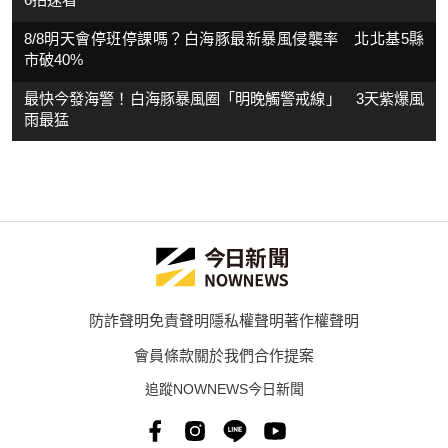
8/8明天會停班停課嗎？白海豚最新暴風侵襲率 北北基5縣
市破40%
最快今發海警！白海豚暴風圈「明晚觸警戒線」 3天紫爆風
雨最猛
防詐聲明
免責聲明
隱私權聲明
著作權聲明
會員條款
關於我們
合作提案
追蹤NOWNEWS今日新聞