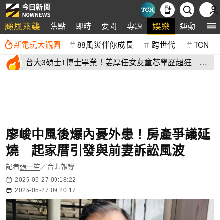
颱風來襲
娛樂
焦點
即時
要聞
專題
運動
全
新電玩大觀園
88風災伴你成長
跨世代
TCN
台大3碩士1博士畢業！姜厚任女友童芯學歷超狂 他
讚爆：比我厲害
廖峻中風後爆內憂外患！房產爭議延
燒 起家厝引發與前妻訴訟風波
記者
張一笙
／台北報導
2025-05-27 09:18:22
2025-05-27 09:20:17