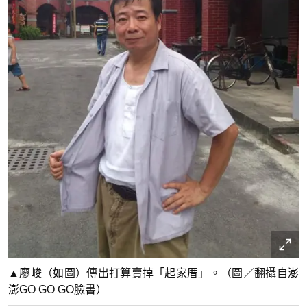
▲廖峻（如圖）傳出打算賣掉「起家厝」。（圖／翻攝自澎
澎GO GO GO臉書）