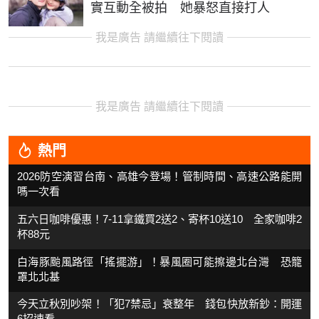
實互動全被拍 她暴怒直接打人
我是廣告 請繼續往下閱讀
我是廣告 請繼續往下閱讀
熱門
2026防空演習台南、高雄今登場！管制時間、高速公路能開
嗎一次看
五六日咖啡優惠！7-11拿鐵買2送2、寄杯10送10 全家咖啡2
杯88元
白海豚颱風路徑「搖擺游」！暴風圈可能擦邊北台灣 恐籠
罩北北基
今天立秋別吵架！「犯7禁忌」衰整年 錢包快放新鈔：開運
6招速看