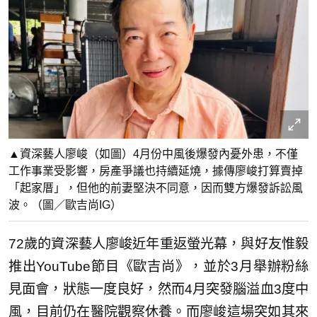
▲資深藝人廖峻（如圖）4月份中風後爆發內憂外患，不僅
工作事業受影響，房產爭議也持續延燒，據傳廖峻打算賣掉
「起家厝」，但他的前妻堅決不同意，因而雙方爆發訴訟風
波。（圖／歐吉尚IG）
72歲的資深藝人廖峻近年重返螢光幕，與好友惟毅
推出YouTube節目《歐吉尚》，並於3月舉辦粉絲
見面會，狀態一度良好，然而4月突發腦溢血3度中
風，目前仍在醫院觀察休養。而廖峻這場突如其來