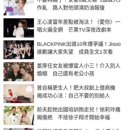
不要再踢了！女星6歲兒看《蜘蛛人》
作亂 路人對他頭澆奶油報復
王心凌當年差點被淘汰！〈愛你〉一
唱火遍全網 芒果TV深夜改劇本
BLACKPINK出道10年爆爭議！Jisoo
道歉讓大家失望 成員全文1次看
姜厚任女友被爆當人小三！介入別人
婚姻 自己還有老公小孩
曾自稱更生人！肥大叔創上億商機
揭成功心法：自己不要的別給人
前夫趁她出國培訓抱走兒！徐莉玲痛
揭傷疤 不捨徐子翔才開始幸福