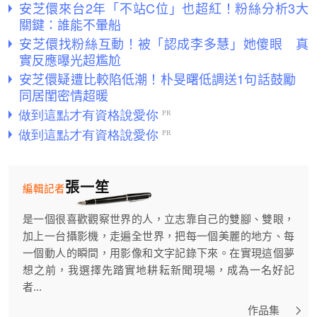
安芝儇來台2年「不站C位」也超紅！粉絲分析3大
關鍵：誰能不暈船
安芝儇找粉絲互動！被「認成李多慧」她傻眼 真
實反應曝光超尷尬
安芝儇疑遭比較陷低潮！朴旻曙低調送1句話鼓勵
同居閨密情超暖
張一笙
編輯記者
是一個很喜歡觀察世界的人，立志靠自己的雙腳、雙眼，
加上一台攝影機，走遍全世界，把每一個美麗的地方、每
一個動人的瞬間，用影像和文字記錄下來。在實現這個夢
想之前，我選擇先踏實地耕耘新聞現場，成為一名好記
者...
作品集