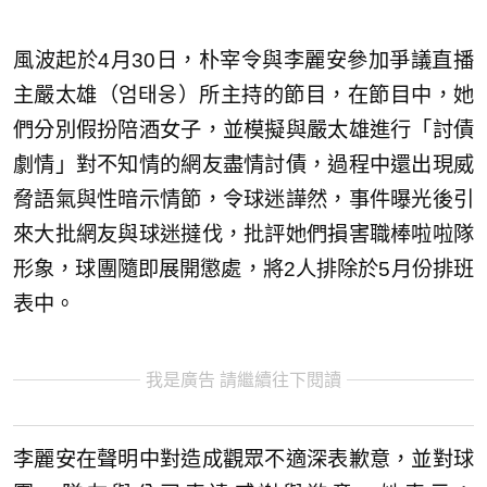
風波起於4月30日，朴宰令與李麗安參加爭議直播
主嚴太雄（엄태웅）所主持的節目，在節目中，她
們分別假扮陪酒女子，並模擬與嚴太雄進行「討債
劇情」對不知情的網友盡情討債，過程中還出現威
脅語氣與性暗示情節，令球迷譁然，事件曝光後引
來大批網友與球迷撻伐，批評她們損害職棒啦啦隊
形象，球團隨即展開懲處，將2人排除於5月份排班
表中。
我是廣告 請繼續往下閱讀
李麗安在聲明中對造成觀眾不適深表歉意，並對球