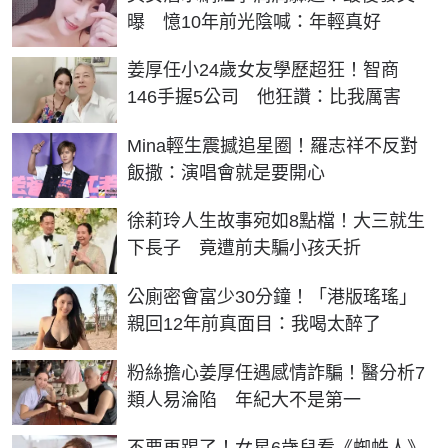
曝 憶10年前光陰喊：年輕真好
姜厚任小24歲女友學歷超狂！智商
146手握5公司 他狂讚：比我厲害
Mina輕生震撼追星圈！羅志祥不反對
飯撒：演唱會就是要開心
徐莉玲人生故事宛如8點檔！大三就生
下長子 竟遭前夫騙小孩夭折
公廁密會富少30分鐘！「港版瑤瑤」
親回12年前真面目：我喝太醉了
粉絲擔心姜厚任遇感情詐騙！醫分析7
類人易淪陷 年紀大不是第一