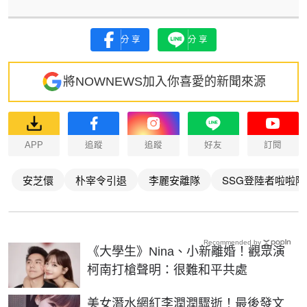
分享
分享
將NOWNEWS加入你喜愛的新聞來源
APP
追蹤
追蹤
好友
訂閱
安芝儇
朴宰令引退
李麗安離隊
SSG登陸者啦啦隊
Recommended by
《大學生》Nina、小新離婚！觀眾演
柯南打槍聲明：很難和平共處
美女潛水網紅李潤潤驟逝！最後發文