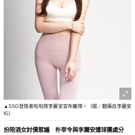
▲SSG登陸者啦啦隊李麗安宣布離隊。（圖／翻攝自李麗安
IG）
扮陪酒女討債惹議 朴宰令與李麗安遭球團處分