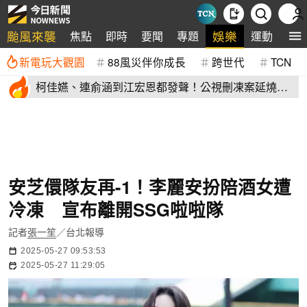
颱風來襲
娛樂
焦點
即時
要聞
專題
運動
全
新電玩大觀園
88風災伴你成長
跨世代
TCN
柯佳嬿、連俞涵到江宏恩都發聲！公視刪凍案延燒
演藝圈不沉默
安芝儇隊友再-1！李麗安扮陪酒女遭
冷凍 宣布離開SSG啦啦隊
記者
張一笙
／台北報導
2025-05-27 09:53:53
2025-05-27 11:29:05