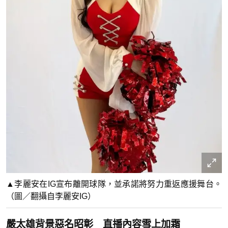
▲李麗安在IG宣布離開球隊，並承諾將努力重返應援舞台。
（圖／翻攝自李麗安IG）
嚴太雄背景惡名昭彰 直播內容雪上加霜