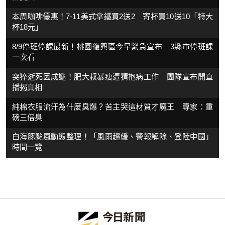
本周咖啡優惠！7-11美式拿鐵買2送2 寄杯買10送10「特大
杯18元」
8/9停班停課最新！桃園復興區今早緊急宣布 3縣市停班課
一次看
突猝逝死因成謎！肥大叔暴瘦遭猜抱病工作 團隊宣布開直
播揭真相
純棉衣服流汗為什麼臭爆？苦主哭這材質才魔王 專家：重
磅三倍臭
白海豚颱風動態整理！「風雨趨緩、警報解除、登陸中國」
時間一覽