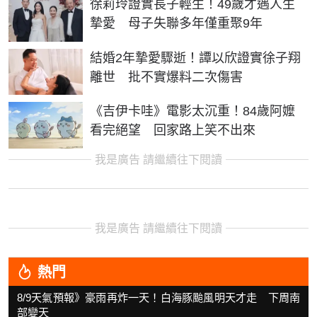
徐莉玲證實長子輕生！49歲才遇人生
摯愛 母子失聯多年僅重聚9年
結婚2年摯愛驟逝！譚以欣證實徐子翔
離世 批不實爆料二次傷害
《吉伊卡哇》電影太沉重！84歲阿嬤
看完絕望 回家路上笑不出來
我是廣告 請繼續往下閱讀
我是廣告 請繼續往下閱讀
熱門
8/9天氣預報》豪雨再炸一天！白海豚颱風明天才走 下周南
部變天