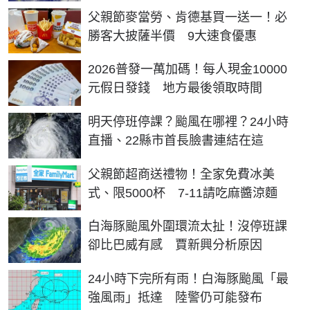
父親節麥當勞、肯德基買一送一！必
勝客大披薩半價 9大速食優惠
2026普發一萬加碼！每人現金10000
元假日發錢 地方最後領取時間
明天停班停課？颱風在哪裡？24小時
直播、22縣市首長臉書連結在這
父親節超商送禮物！全家免費冰美
式、限5000杯 7-11請吃麻醬涼麵
白海豚颱風外圍環流太扯！沒停班課
卻比巴威有感 賈新興分析原因
24小時下完所有雨！白海豚颱風「最
強風雨」抵達 陸警仍可能發布