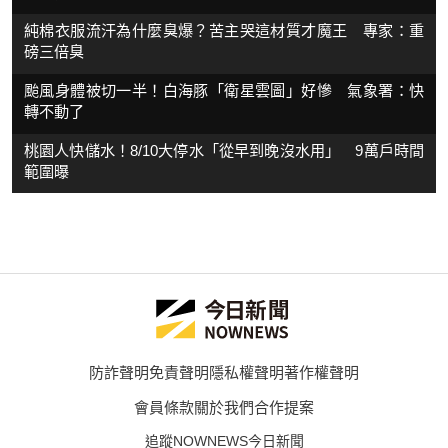
純棉衣服流汗為什麼臭爆？苦主哭這材質才魔王 專家：重
磅三倍臭
颱風身體被切一半！白海豚「衛星雲圖」好慘 氣象署：快
轉不動了
桃園人快儲水！8/10大停水「從早到晚沒水用」 9萬戶時間
範圍曝
防詐聲明
免責聲明
隱私權聲明
著作權聲明
會員條款
關於我們
合作提案
追蹤NOWNEWS今日新聞