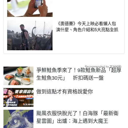
《奧德賽》今天上映必看懶人包
演什麼、角色介紹和5大亮點全抓
Recommended by
爭鮮鮭魚季來了！9款鮭魚新品「超厚
生鮭魚30元」 折扣碼送一盤
PR
做到這點才有資格說愛你
颱風衣服快脫光了！白海豚「最新衛
星雲圖」出爐：海上遇到大魔王