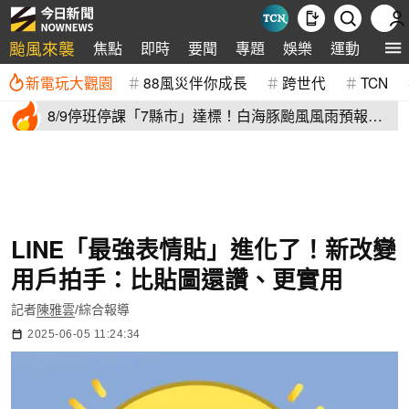
颱風來襲
焦點
即時
要聞
專題
娛樂
運動
全球
新電玩大觀園
88風災伴你成長
跨世代
TCN
8/9停班停課「7縣市」達標！白海豚颱風風雨預報
新北、台中入列
LINE「最強表情貼」進化了！新改變
用戶拍手：比貼圖還讚、更實用
記者
陳雅雲
/綜合報導
2025-06-05 11:24:34