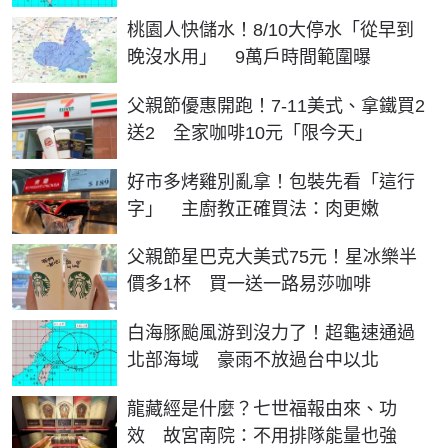
桃園人快儲水！8/10大停水「從早到
晚沒水用」 9萬戶時間範圍曝
父親節優惠開跑！7-11美式、拿鐵買2
送2 全家咖啡10元「限今天」
好市多烤雞別亂拿！包裝先看「這行
字」 主廚教正確買法：肉更嫩
父親節星巴克大美式75元！星冰樂半
價多1杯 買一送一路易莎咖啡
白海豚颱風游到沒力了！超龜速通過
北部海域 豪雨不放過台中以北
龍藏經是什麼？七世福報由來、功
效 故宮南院：不用排隊能量也強