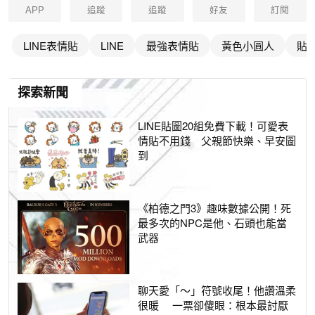
APP
追蹤
追蹤
好友
訂閱
LINE表情貼
LINE
最強表情貼
黃色小圓人
貼
探索新聞
LINE貼圖20組免費下載！可愛表
情貼不用錢 父親節快樂、早安圖
到
《柏德之門3》趣味數據公開！死
最多次的NPC是他、石頭也能當
武器
聊天愛「～」符號收尾！他讚溫柔
很暖 一票卻傻眼：根本最討厭