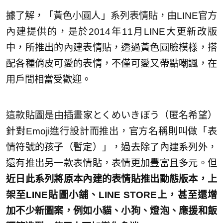
據了解，「黃色小圓人」系列表情貼，由LINE官方
內建提供的，是於2014年11月LINE大更新改版
中，所推出的內建表情貼，透過黃色圓臉模樣，搭
配各種俏皮可愛的表情，不僅可愛又帶點嘲諷，在
用戶間相當受歡迎。
這款貼圖是由插畫家とくめいきぼう（匿名希望）
針對Emoji進行設計而推出，官方名稱則叫做「表
情符號的孩子（暫定）」，過去除了內建系列外，
還有推出另一款表情貼，表情更加豐富且多元。但
近日此系列將原本內建的表情貼推出動態版本，上
架至LINE貼圖小舖、LINE STORE上，甚至還增
加不少新圖案，例如小貓、小狗、燈泡、應援和飯