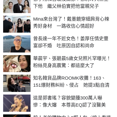
下他 繼父林伯實把他當親兒子
Mina來台灣了！戴墨鏡穿細肩背心辣
秀好身材 一路收信心情超好
曾長達一年不近女色！姜厚任情史豐
富卻不婚 吐原因自認和尚命
華晨宇、張碧晨5歲女兒照片罕曝光！
粉絲見身高震驚：都這麼大了
知名韓貨品牌ROOMK收攤！163、
151爆財務糾紛、侵占 她提3點自清
這是郭書瑤？容貌變腫300萬人嚇
慘：像大嬸 本尊高EQ認了沒醫美