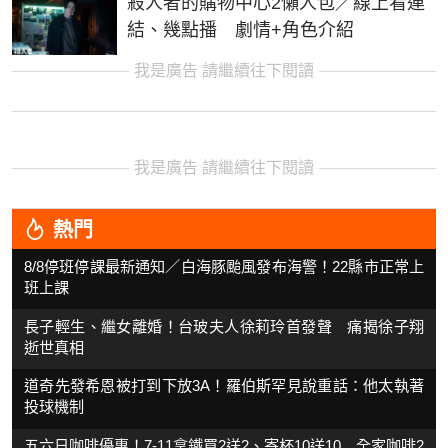
殺人者的購物中心2懶人包／線上看連
結、幾點播 劇情+角色介紹
我是廣告 請繼續往下閱讀
我是廣告 請繼續往下閱讀
熱門
8/8停班停課最新通知／白海豚颱風發布海警！22縣市正常上
班上課
長子輕生、繼女離婚！台玻夫人徐莉玲首發聲 痛揭徐子翔
逝世真相
道奇先發希恩被打到下放3A！羅伯斯罕見說重話：他太執著
投球機制
五六日咖啡優惠！7-11拿鐵買2送2、寄杯10送10 全家咖啡2