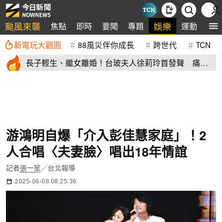
颱風來襲
娛樂
焦點
即時
要聞
專題
運動
全
新電玩大觀園
88風災伴你成長
跨世代
TCN
長子輕生、繼女離婚！台玻夫人徐莉玲首發聲 痛揭
徐子翔逝世真相
游鴻明自爆「介入彭佳慧家庭」！2
人合唱〈夫妻臉〉唱出18年情誼
記者
張一笙
／台北報導
2025-06-08 08:25:36