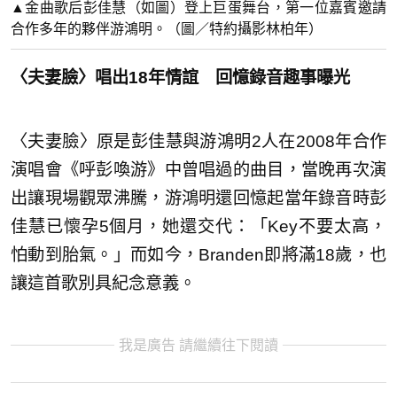
▲金曲歌后彭佳慧（如圖）登上巨蛋舞台，第一位嘉賓邀請
合作多年的夥伴游鴻明。（圖／特約攝影林柏年）
〈夫妻臉〉唱出18年情誼 回憶錄音趣事曝光
〈夫妻臉〉原是彭佳慧與游鴻明2人在2008年合作
演唱會《呼彭喚游》中曾唱過的曲目，當晚再次演
出讓現場觀眾沸騰，游鴻明還回憶起當年錄音時彭
佳慧已懷孕5個月，她還交代：「Key不要太高，
怕動到胎氣。」而如今，Branden即將滿18歲，也
讓這首歌別具紀念意義。
我是廣告 請繼續往下閱讀