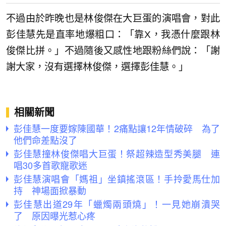
不過由於昨晚也是林俊傑在大巨蛋的演唱會，對此
彭佳慧先是直率地爆粗口：「靠X，我憑什麼跟林
俊傑比拼。」不過隨後又感性地跟粉絲們說：「謝
謝大家，沒有選擇林俊傑，選擇彭佳慧。」
相關新聞
彭佳慧一度要嫁陳國華！2痛點讓12年情破碎 為了
他們命差點沒了
彭佳慧撞林俊傑唱大巨蛋！祭超辣造型秀美腿 連
唱30多首歌寵歌迷
彭佳慧演唱會「媽祖」坐鎮搖滾區！手拎愛馬仕加
持 神場面掀暴動
彭佳慧出道29年「蠟燭兩頭燒」！一見她崩潰哭
了 原因曝光惹心疼