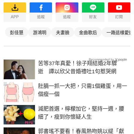
APP
追蹤
追蹤
好友
訂閱
彭佳慧
游鴻明
夫妻臉
金曲歌后
一路這樣愛過
Recommended by
苦等37年真愛！徐子翔結婚2年驟
逝 譚以欣父昔婚禮吐1句惹哭網
PR
肚腩一抓一大把，只需1個雞蛋，用一
個瘦一個
PR
減肥首選，檸檬加它，堅持一週，腰
細了，瘦到你懷疑人生
郭書瑤不要看！春風熱吻姚以緹「獻