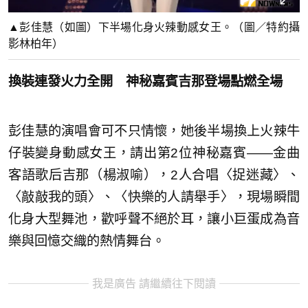
▲彭佳慧（如圖）下半場化身火辣動感女王。（圖／特約攝
影林柏年）
換裝連發火力全開 神秘嘉賓吉那登場點燃全場
彭佳慧的演唱會可不只情懷，她後半場換上火辣牛
仔裝變身動感女王，請出第2位神秘嘉賓——金曲
客語歌后吉那（楊淑喻），2人合唱〈捉迷藏〉、
〈敲敲我的頭〉、〈快樂的人請舉手〉，現場瞬間
化身大型舞池，歡呼聲不絕於耳，讓小巨蛋成為音
樂與回憶交織的熱情舞台。
我是廣告 請繼續往下閱讀