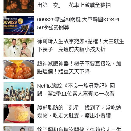
出第一次」 花車上激戰全被拍
PR
009829掌握AI關鍵 大華韓國KOSPI
50今強勢開募
徐莉玲人生故事宛如8點檔！大三就生
下長子 竟遭前夫騙小孩夭折
PR
超神減肥神器！橘子不要直接吃，加
點這個！體重天天下降
Netflix戀綜《不良一族尋愛記》回
歸！第2季11位素人嘉賓IG一次看
PR
腹部脂肪的「剋星」找到了，常吃這
幾物，吃走大肚囊，瘦出小蠻腰
徐子翔和台玻沒關係？徐莉玲大三生