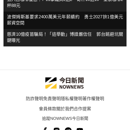
杯88元
波傑姆斯基要求2400萬美元年薪續約 勇士2027拚1億美元
薪資空間
慈濟10億疫苗騙局！「這舉動」博證嚴信任 郭台銘避坑關
鍵曝光
防詐聲明
免責聲明
隱私權聲明
著作權聲明
會員條款
關於我們
合作提案
追蹤NOWNEWS今日新聞