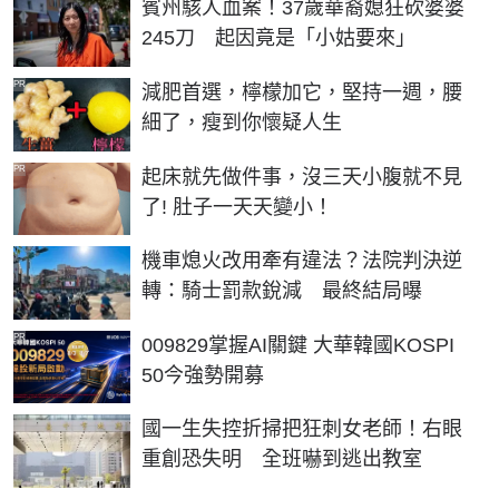
賓州駭人血案！37歲華裔媳狂砍婆婆
245刀 起因竟是「小姑要來」
PR
減肥首選，檸檬加它，堅持一週，腰
細了，瘦到你懷疑人生
PR
起床就先做件事，沒三天小腹就不見
了! 肚子一天天變小！
機車熄火改用牽有違法？法院判決逆
轉：騎士罰款銳減 最終結局曝
PR
009829掌握AI關鍵 大華韓國KOSPI
50今強勢開募
國一生失控折掃把狂刺女老師！右眼
重創恐失明 全班嚇到逃出教室