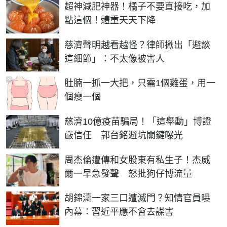
PR
超神減肥神器！橘子不要直接吃，加
點這個！體重天天下降
慈濟聲明越看越怪？律師揪出「避談
這細節」：不太像被害人
PR
肚腩一抓一大把，只需1個雞蛋，用一
個瘦一個
慈濟10億疫苗騙局！「這舉動」博證
嚴信任 郭台銘避坑關鍵曝光
周杰倫遭傳和女股東有私生子！杰威
爾一早急發聲 怒批狗仔博流量
胡錦濤一家三口遭滅門？知情官員曝
內幕：習近平應不會去謀害