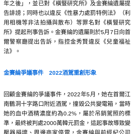
年之後」，並已對《橫豎研究所》及金賽綸遺屬提
告誹謗；同時也以違反《性暴力處罰特例法》（利
用相機等非法拍攝與散布）等罪名對《橫豎研究
所》提起刑事告訴。金賽綸的遺屬則於5月7日向首
爾警察廳提出告訴，指控金秀賢違反《兒童福祉
法》。
金賽綸爭議事件 2022酒駕重創形象
回顧金賽綸的爭議事件，2022年5月，她在首爾江
南鶴洞十字路口附近酒駕，撞毀公共變電箱，當時
她的血中酒精濃度約為0.2%，屬於吊銷駕照的標
準，最終被判處2000萬韓元罰金，這起事故導致變
壓器損壞、周邊商家停電，金賽綸與前經紀公司