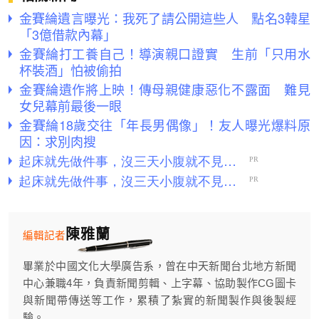
金賽綸遺言曝光：我死了請公開這些人 點名3韓星
「3億借款內幕」
金賽綸打工養自己！導演親口證實 生前「只用水
杯裝酒」怕被偷拍
金賽綸遺作將上映！傳母親健康惡化不露面 難見
女兒幕前最後一眼
金賽綸18歲交往「年長男偶像」！友人曝光爆料原
因：求別肉搜
陳雅蘭
編輯記者
畢業於中國文化大學廣告系，曾在中天新聞台北地方新聞
中心兼職4年，負責新聞剪輯、上字幕、協助製作CG圖卡
與新聞帶傳送等工作，累積了紮實的新聞製作與後製經
驗。