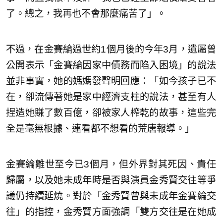
了。總之，我再也不會那麼痛苦了」。
不過，在金賽綸過世約1個月後的今年3月，遺屬曾
公開表示「金賽綸因家中債務而陷入困境」的說法
並非事實，她的媽媽發聲明回應：「如今孩子已不
在，卻流傳著她是家中經濟支柱的說法，甚至有人
捏造她賺了數百億，卻被家人榨乾的故事，這些完
全是毫無根據、連看都不想看的荒唐報導。」
金賽綸離世至今已3個月，但外界對其死因、責任
歸屬，以及她未成年時是否與演員金秀賢交往等爭
議仍持續延燒。對於「金秀賢曾與未成年金賽綸交
往」的指控，金秀賢方面強調「雙方交往是在她成