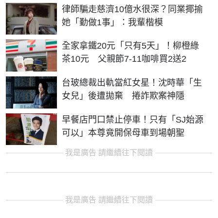
律師騙走慈濟10億水很深？同業揶揄
她「勤做1事」：我輩楷模
全家拿鐵20元「只有5天」！柳橙綠
茶10元 父親節7-11咖啡買2送2
台玻總裁出軌當紅女星！沈時華「生
女兒」後遭拋棄 捲詐欺案神隱
早餐店門口禁止停車！只有「SJ始源
可以」本尊竟開保母車到場朝聖
我是廣告 請繼續往下閱讀
我是廣告 請繼續往下閱讀