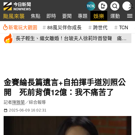
颱風來襲
娛樂
焦點
即時
要聞
專題
運動
全
新電玩大觀園
88風災伴你成長
跨世代
TCN
長子輕生、繼女離婚！台玻夫人徐莉玲首發聲 痛揭
徐子翔逝世真相
金賽綸長篇遺言+自拍揮手道別照公
開 死前背債12億：我不痛苦了
記者
陳雅蘭
／綜合報導
2025-06-09 16:02:31