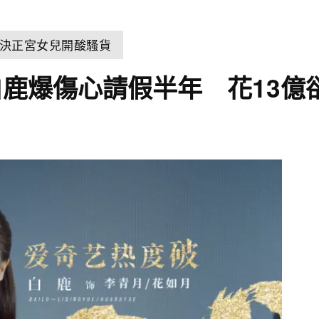
決正宮女兒開酸騷貨
鹿爆傷心請假半年 花13億