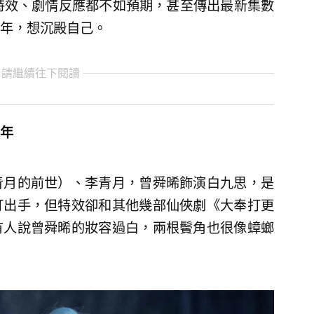
特效、劇情反應都不如預期，甚至傳出最新集數
年，想沉殿自己。
 請繼續往下閱讀
年
青月的前世）、李青月，曾舜晞飾演白九思，是
打出手，但特效卻和其他幾部仙俠劇《大奉打更
有人說曾舜晞的妝容過白，兩根鬢角也很像蟑螂