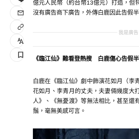
億元人民幣（約台幣13億元）打造，但
沒有廣告商下廣告，外傳白鹿因此告假半
我是廣告
《臨江仙》難看登熱搜 白鹿傷心告假半
白鹿在《臨江仙》劇中飾演花如月（李
花如月、李青月的丈夫，夫妻倆幾度大
人》、《無憂渡》等無法相比，甚至還
鬚，毫無美感可言。