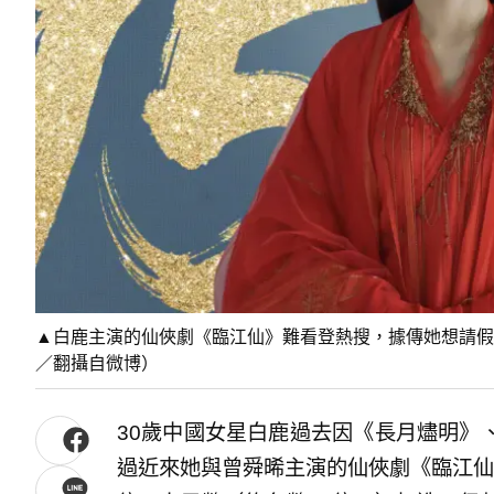
▲白鹿主演的仙俠劇《臨江仙》難看登熱搜，據傳她想請假
／翻攝自微博）
30歲中國女星白鹿過去因《長月燼明》
過近來她與曾舜晞主演的仙俠劇《臨江仙