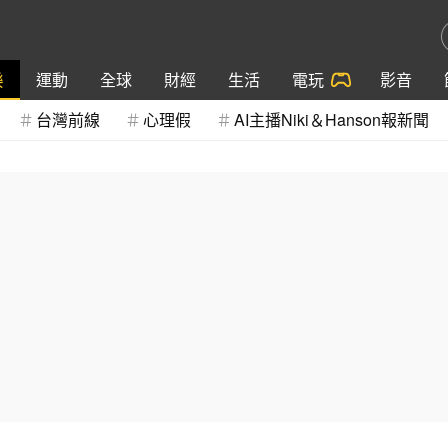
樂
運動
全球
財經
生活
電玩
影音
台灣前線
心理假
AI主播Niki＆Hanson報新聞