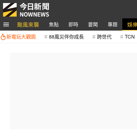
颱風來襲
娛
焦點
即時
要聞
專題
新電玩大觀園
88風災伴你成長
跨世代
TCN