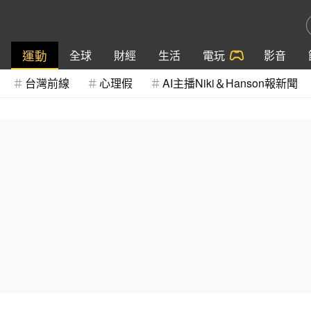
運動
全球
財經
生活
電玩
影音
台灣前線
心理假
AI主播Niki＆Hanson報新聞