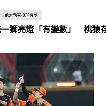
話：他太執著投球機制
統一獅亮燈「有變數」 桃猿