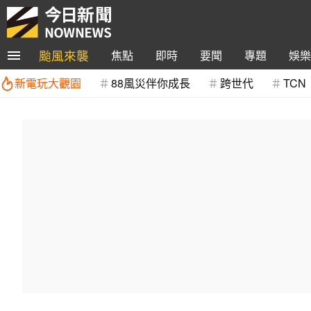
颱風來襲
焦點
即時
要聞
專題
娛樂
新電玩大觀園
88風災伴你成長
跨世代
TCN