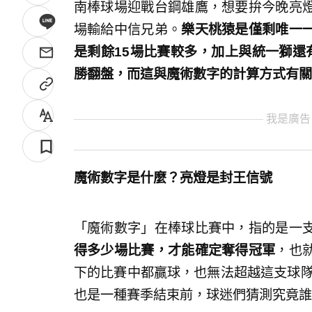
南棒球場迎戰台鋼雄鷹，想要拚今晚亮
場輸給中信兄弟。
樂天桃猿是僅剩唯一
是剩餘15場比賽較多，加上與統一獅還
勝翻盤，而這與魔術數字的計算方式有關
我是廣告
魔術數字是什麼？亮燈是封王信號
「魔術數字」在棒球比賽中，指的是一
得多少場比賽，才能確定奪得冠軍
，也
下的比賽中都贏球，也無法超越這支球隊
也是一種賽季結束前，球迷們猜測究竟