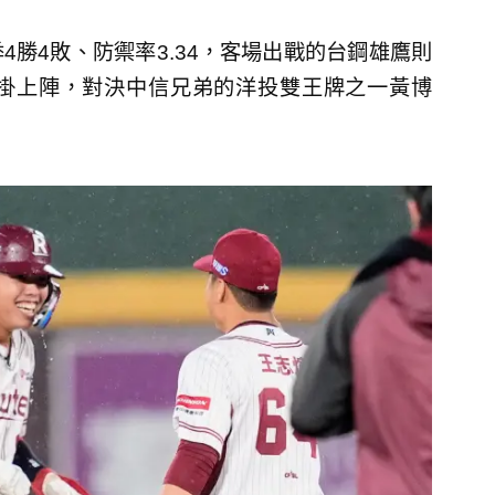
勝4敗、防禦率3.34，客場出戰的台鋼雄鷹則
掛上陣，對決中信兄弟的洋投雙王牌之一黃博