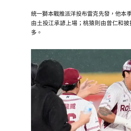
統一獅本戰推派洋投布雷克先發，他本季4
由土投江承諺上場；桃猿則由曾仁和披
多。