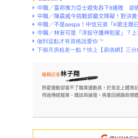
中職／富邦推力亞士避免吞下8連敗 卻
中職／陳晨威今挑戰郭嚴文障礙！對決黃
中職／不是aespa！中信兄弟「K歌主題
中職／林安可是「洋投守護神剋星」？上
林子翔
編輯記者
熱愛運動卻當不了職業運動員，於是走上體育
待過傳統報業、雜誌與論壇，再重回網路新媒