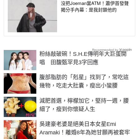
沒把Joeman當ATM！蕭伊首發聲
揭分手內幕：是我封鎖他的
Recommended by
粉絲敲破碗！S.H.E傳明年大巨蛋開
唱 田馥甄罕見3字回應
PR
腹部脂肪的「剋星」找到了，常吃這
幾物，吃走大肚囊，瘦出小蠻腰
PR
減肥首選，檸檬加它，堅持一週，腰
細了，瘦到你懷疑人生
吳建豪老婆是絕美日本女星Emi
Aramaki！離婚8年為她甘願再被套牢