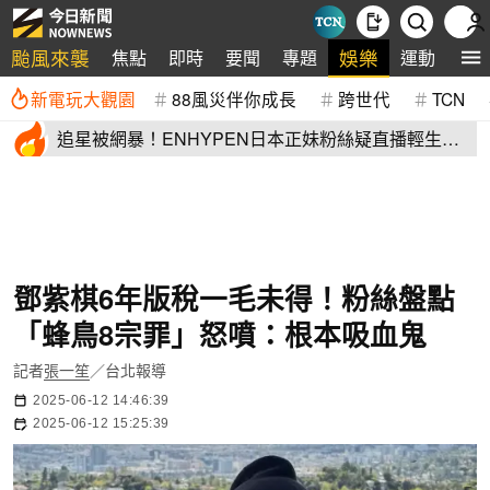
颱風來襲
娛樂
焦點
即時
要聞
專題
運動
全
新電玩大觀園
88風災伴你成長
跨世代
TCN
追星被網暴！ENHYPEN日本正妹粉絲疑直播輕生
生前畫面全網瘋傳
鄧紫棋6年版稅一毛未得！粉絲盤點
「蜂鳥8宗罪」怒噴：根本吸血鬼
記者
張一笙
／台北報導
2025-06-12 14:46:39
2025-06-12 15:25:39