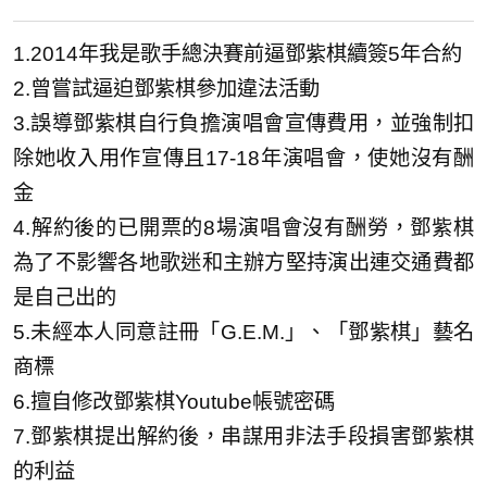
1.2014年我是歌手總決賽前逼鄧紫棋續簽5年合約
2.曾嘗試逼迫鄧紫棋參加違法活動
3.誤導鄧紫棋自行負擔演唱會宣傳費用，並強制扣
除她收入用作宣傳且17-18年演唱會，使她沒有酬
金
4.解約後的已開票的8場演唱會沒有酬勞，鄧紫棋
為了不影響各地歌迷和主辦方堅持演出連交通費都
是自己出的
5.未經本人同意註冊「G.E.M.」、「鄧紫棋」藝名
商標
6.擅自修改鄧紫棋Youtube帳號密碼
7.鄧紫棋提出解約後，串謀用非法手段損害鄧紫棋
的利益