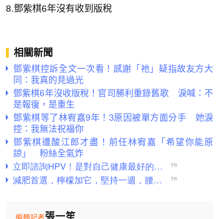
8.鄧紫棋6年沒有收到版稅
相關新聞
鄧紫棋控訴全文一次看！感謝「祂」疑指故友方大
同：我真的見過光
鄧紫棋6年沒收版稅！官司勝利重錄舊歌 淚喊：不
是報復，是重生
鄧紫棋等了林宥嘉9年！3原因被單方面分手 她淚
控：我無法祝福你
鄧紫棋遭酸江郎才盡！前任林宥嘉「希望你能原
諒」 粉絲全氣炸
張一笙
編輯記者