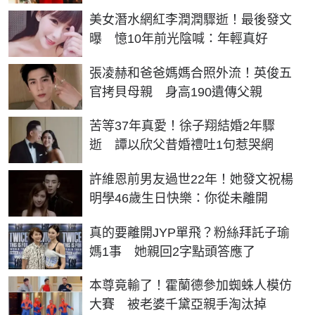
美女潛水網紅李潤潤驟逝！最後發文
曝 憶10年前光陰喊：年輕真好
張凌赫和爸爸媽媽合照外流！英俊五
官拷貝母親 身高190遺傳父親
苦等37年真愛！徐子翔結婚2年驟
逝 譚以欣父昔婚禮吐1句惹哭網
許維恩前男友過世22年！她發文祝楊
明學46歲生日快樂：你從未離開
真的要離開JYP單飛？粉絲拜託子瑜
媽1事 她親回2字點頭答應了
本尊竟輸了！霍蘭德參加蜘蛛人模仿
大賽 被老婆千黛亞親手淘汰掉