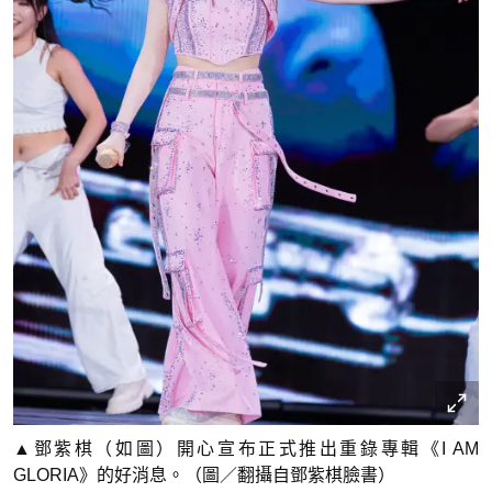
▲鄧紫棋（如圖）開心宣布正式推出重錄專輯《I AM
GLORIA》的好消息。（圖／翻攝自鄧紫棋臉書）