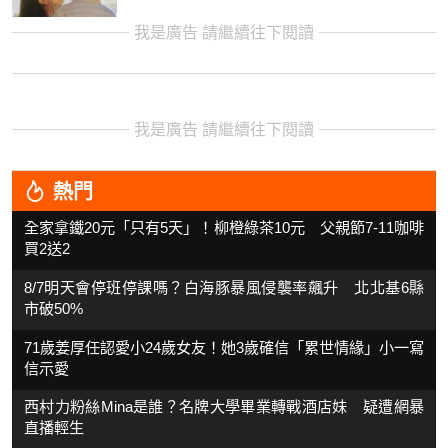
我是廣告 請繼續往下閱讀
我是廣告 請繼續往下閱讀
熱門
全家拿鐵20元「只有5天」！柳橙綠茶10元 父親節7-11咖啡
買2送2
8/7明天會停班停課嗎？白海豚暴風侵襲率飆升 北北基6縣
市破50%
71歲姜厚任認愛小24歲女友！她3歲確信「累世情緣」小一寫
信示愛
西村力粉絲Mina是誰？名牌大學畢業轉戰酒店妹 疑遭網暴
直播輕生