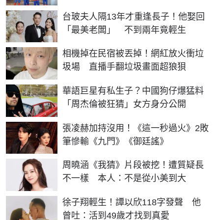
台玻夫人隔13年才重逢長子！他娶回
「最美老闆」 不到兩年竟輕生
相機掉在民宿被丟掉！網紅放火衝垃
圾場 直播手翻垃圾畫面超狼狽
華語巨星有私生子？中國狗仔爆猛料
「周杰倫被狂猜」女方身分公開
張凌赫加持沒用！《這一秒過火》2敗
筆慘輸《九門》《御廷謠》
周曉涵《我猜》片段被挖！遭質疑長
不一樣 本人：不是從小美到大
徐子翔輕生！譚以欣118字發聲 他
曾吐：活到49歲才找到真愛