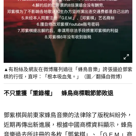
▲有粉絲及網友在微博羅列過往「蜂鳥音樂」誇張逼迫鄧紫
棋的行徑，直呼：「根本吸血鬼。」（圖／翻攝自微博）
不只重獲「重錄權」 蜂鳥商標戰節節敗退
鄧紫棋與前東家蜂鳥音樂的法律除了版稅糾紛外，
近期再傳出新進展，根據中國商標資料顯示，蜂鳥
音樂過去所註冊的多枚「鄧紫棋」、「G.E.M.」商