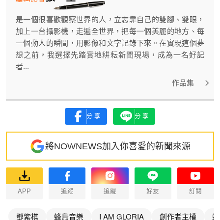
是一個很喜歡觀察世界的人，立志靠自己的雙腳、雙眼，
加上一台攝影機，走遍全世界，把每一個美麗的地方、每
一個動人的瞬間，用影像和文字記錄下來。在實現這個夢
想之前，我選擇先踏實地耕耘新聞現場，成為一名好記
者...
作品集
分享
分享
將NOWNEWS加入你喜愛的新聞來源
APP
追蹤
追蹤
好友
訂閱
鄧紫棋
蜂鳥音樂
I AM GLORIA
創作者主權
蜂