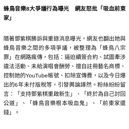
蜂鳥音樂8大爭議行為曝光 網友怒批「吸血前東
家」
隨著鄧紫棋勝訴與重錄消息曝光，網友也翻出她與
蜂鳥音樂之間的多項爭議，被整理為「蜂鳥八宗
罪」在網路瘋傳，包括：逼迫續簽合約、試圖牽涉
違法活動、未給演唱會酬勞、擅自註冊藝名商標、
控制她的YouTube帳號、扣除宣傳費，以及今日爆
出的6年未付版稅等，引發輿論譁然。粉絲紛紛留
言：「支持鄧紫棋重啟新生」、「終於為自己討回
公道」、「蜂鳥音樂根本吸血鬼」、「前東家還
錢」。