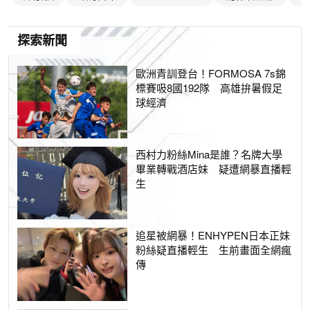
探索新聞
歐洲青訓登台！FORMOSA 7s錦
標賽吸8國192隊 高雄拚暑假足
球經濟
西村力粉絲Mina是誰？名牌大學
畢業轉戰酒店妹 疑遭網暴直播輕
生
追星被網暴！ENHYPEN日本正妹
粉絲疑直播輕生 生前畫面全網瘋
傳