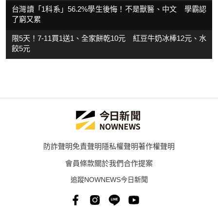
台灣讀「1科系」56.2%學生後悔！不是獸醫、中文 學霸認
了窮又累
限5天！7-11買1送1、全家餅乾10元 紅豆牛奶冰棒12元、水
餃5元
防詐聲明
免責聲明
隱私權聲明
著作權聲明
會員條款
關於我們
合作提案
追蹤NOWNEWS今日新聞