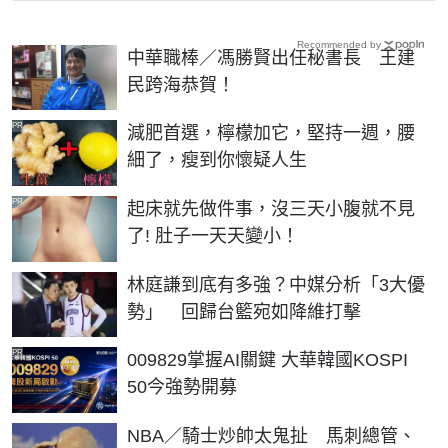
Recommended by
中華職棒／馮勝賢出任秘書長 王建
民跨海恭賀！
PR
減肥首選，檸檬加它，堅持一週，腰
細了，瘦到你懷疑人生
PR
起床就先做件事，沒三天小腹就不見
了! 肚子一天天變小！
林庭謙到底有多強？中媒分析「3大優
勢」 回歸台籃宛如降維打擊
PR
009829掌握AI關鍵 大華韓國KOSPI
50今強勢開募
NBA／騎士炒帥太鬼扯 馬刺總管、