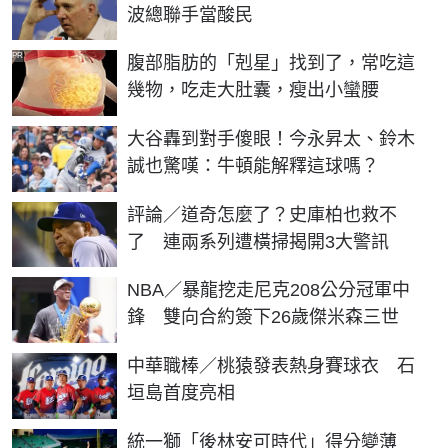
波總聯手當酸民
PR
腹部脂肪的「剋星」找到了，常吃這
幾物，吃走大肚囊，瘦出小蠻腰
大谷轟到對手傻眼！今永昇太、鈴木
誠也驚嘆：牛頓能解釋這球嗎？
評論／道奇怎麼了？史庫柏也救不
了 連兩系列遭橫掃揭開3大警訊
NBA／暴龍挖走尼克208公分冠軍中
鋒 雙向合約簽下26歲傑米森三世
中華職棒／桃猿發表熱身賽球衣 石
垣島首度亮相
統一獅「後林安可時代」得分變薄