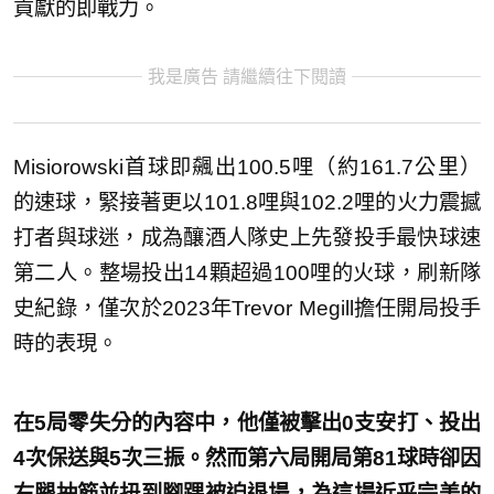
貢獻的即戰力。
我是廣告 請繼續往下閱讀
Misiorowski首球即飆出100.5哩（約161.7公里）
的速球，緊接著更以101.8哩與102.2哩的火力震撼
打者與球迷，成為釀酒人隊史上先發投手最快球速
第二人。整場投出14顆超過100哩的火球，刷新隊
史紀錄，僅次於2023年Trevor Megill擔任開局投手
時的表現。
在5局零失分的內容中，他僅被擊出0支安打、投出
4次保送與5次三振。然而第六局開局第81球時卻因
右腿抽筋並扭到腳踝被迫退場，為這場近乎完美的