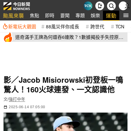
颱風來襲
運動
焦點
即時
要聞
專題
娛樂
全
新電玩大觀園
88風災伴你成長
跨世代
TCN
道奇滿手王牌為何還吞6連敗？1數據揭投手失控原
因 史奈爾成救兵
影／Jacob Misiorowski初登板一鳴
驚人！160火球連發、一文認識他
文/
強打中年
2025-06-14 07:05:00