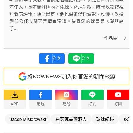
年年人，長年關注國內外棒球、籃球生態，時常以獨特視
角發表評論。除了體育，他也偶爾涉獵電影、動漫，對模
型與公仔收藏更是情有獨鍾。最喜愛的球員是《灌籃高
手...
作品集
分享
分享
將NOWNEWS加入你喜愛的新聞來源
APP
追蹤
追蹤
好友
訂閱
Jacob Misiorowski
密爾瓦基釀酒人
球速紀錄
速球