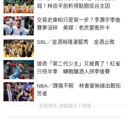
弱！林岳平剖析得點圈低谷主因
交易史庫柏只是第一步？李灝宇季後
賽夢沒碎 美媒：老虎要衝外卡
SBL／金酒裕隆灌籃秀 金酒止敗
道奇「第二代少主」又被賣了！紅雀
只待半季 轉戰釀酒人拼季後賽
NBA／踝傷不輕 林書豪無緣出戰拓
荒者
我是廣告 請繼續往下閱讀