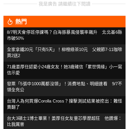
我是廣告 請繼續往下閱讀
熱門
8/7明天會停班停課嗎？白海豚暴風侵襲率飆升 北北基6縣
市破50%
全家拿鐵20元「只有5天」！柳橙綠茶10元 父親節7-11咖啡
買2送2
71歲姜厚任認愛小24歲女友！她3歲確信「累世情緣」小一寫
信示愛
發票「5張中1000萬都沒領」！消費地點、明細速看 9/7不
領全充公
台灣人為何買爆Corolla Cross？撞擊測試結果被挖出：難怪
賣翻了
台大3碩士1博士畢業！姜厚任女友童芯學歷超狂 他讚爆：
比我厲害