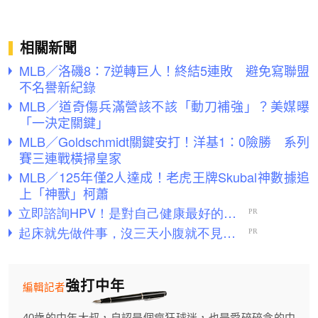
相關新聞
MLB／洛磯8：7逆轉巨人！終結5連敗 避免寫聯盟
不名譽新紀錄
MLB／道奇傷兵滿營該不該「動刀補強」？美媒曝
「一決定關鍵」
MLB／Goldschmidt關鍵安打！洋基1：0險勝 系列
賽三連戰橫掃皇家
MLB／125年僅2人達成！老虎王牌Skubal神數據追
上「神獸」柯蕭
強打中年
編輯記者
40歲的中年大叔，自認是個瘋狂球迷，也是愛碎碎念的中