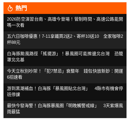
熱門
2026防空演習台南、高雄今登場！管制時間、高速公路能開
嗎一次看
五六日咖啡優惠！7-11拿鐵買2送2、寄杯10送10 全家咖啡2
杯88元
白海豚颱風路徑「搖擺游」！暴風圈可能擦邊北台灣 恐籠
罩北北基
今天立秋別吵架！「犯7禁忌」衰整年 錢包快放新鈔：開運
6招速看
游到黑潮補血！白海豚「暴風圈貼北台灣」 4縣市有機會停
班停課
最快今發海警！白海豚暴風圈「明晚觸警戒線」 3天紫爆風
雨最猛