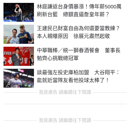
林庭謙返台身價暴漲！傳年薪5000萬
刷新台籃 總額直逼詹皇年薪？
王建民已財富自由為何還要當教練？
本人親曝原因 徐展元肅然起敬
中華職棒／統一獅春酒餐會 董事長
勉齊心挑戰總冠軍
談最強左投史庫柏加盟 大谷翔平：
能就近當隊友看他投球太棒了！
我是廣告 請繼續往下閱讀
我是廣告 請繼續往下閱讀