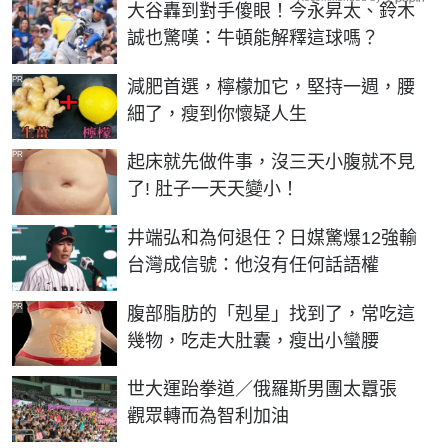
大谷轟到對手傻眼！今永昇太、鈴木
誠也驚嘆：牛頓能解釋這球嗎？
PR
減肥首選，檸檬加它，堅持一週，腰
細了，瘦到你懷疑人生
PR
起床就先做件事，沒三天小腹就不見
了! 肚子一天天變小！
井端弘和為何退任？日媒驚爆12強輸
台灣成信號：他沒有任何話語權
PR
腹部脂肪的「剋星」找到了，常吃這
幾物，吃走大肚囊，瘦出小蠻腰
世大運跆拳道／俄羅斯男團太囂張
觀眾轉而為智利加油