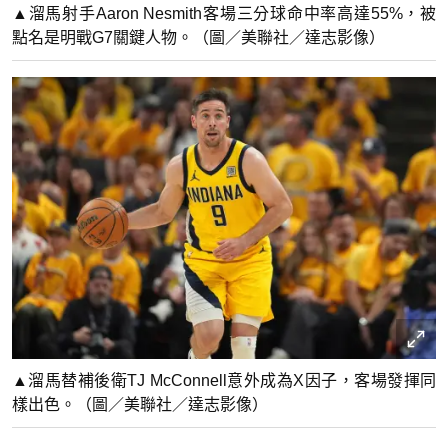
▲溜馬射手Aaron Nesmith客場三分球命中率高達55%，被
點名是明戰G7關鍵人物。（圖／美聯社／達志影像）
▲溜馬替補後衛TJ McConnell意外成為X因子，客場發揮同
樣出色。（圖／美聯社／達志影像）