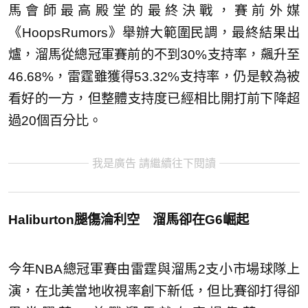
馬會師最高殿堂的最終決戰，賽前外媒
《HoopsRumors》舉辦大範圍民調，最終結果出
爐，溜馬從總冠軍賽前的不到30%支持率，飆升至
46.68%，雷霆雖獲得53.32%支持率，仍是較為被
看好的一方，但整體支持度已經相比開打前下降超
過20個百分比。
我是廣告 請繼續往下閱讀
Haliburton腿傷淪利空 溜馬卻在G6崛起
今年NBA總冠軍賽由雷霆與溜馬2支小市場球隊上
演，在北美當地收視率創下新低，但比賽卻打得卻