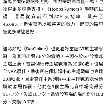
溜馬靠著逆轉諸多劣勢，奮力拚戰到最後一場，也
獲得更多球迷支持，《HoopsRumors》舉辦的民
調，溜馬從賽前不到30%支持率，飆升至
46.68%，但雷霆仍以較整齊的戰力、健康的陣容
被更多球迷看好。
運彩網站《BetOnline》也更看好雷霆G7於主場奪
冠，為其開出讓7.5分的優勢，主因在於G7於雷霆
主場上演，雷霆例行賽主場戰績為35勝6敗，位居
全NBA最佳，季後賽在佩科姆中心主場戰績也高達
10勝2敗，且雷霆在本系列賽中主場作戰的表現遠
勝於客場作戰，他們在3個主場比賽中場均得分
117.7分，失誤10.7次，遠優於客場的場均得分103
分，失誤18.7次。