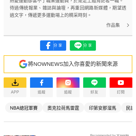
熱愛運動卻當不了職業運動員，於是走上體育記者一職。
待過傳統報業、雜誌與論壇，再重回網路新媒體，期望透
過文字，傳遞更多運動場上的精采時刻。
作品集
分享
分享
將NOWNEWS加入你喜愛的新聞來源
APP
追蹤
追蹤
好友
訂閱
NBA總冠軍賽
奧克拉荷馬雷霆
印第安那溜馬
民調
Recommended by