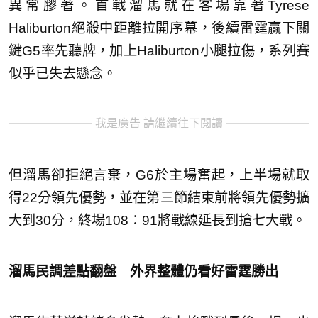
異常膠著。首戰溜馬就在客場靠著Tyrese
Haliburton絕殺中距離拉開序幕，後續雷霆贏下關
鍵G5率先聽牌，加上Haliburton小腿拉傷，系列賽
似乎已失去懸念。
我是廣告 請繼續往下閱讀
但溜馬卻拒絕言棄，G6於主場奮起，上半場就取
得22分領先優勢，並在第三節結束前將領先優勢擴
大到30分，終場108：91將戰線延長到搶七大戰。
溜馬民調差點翻盤 外界整體仍看好雷霆勝出