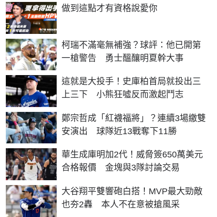
PR
做到這點才有資格說愛你
柯瑞不滿毫無補強？球評：他已開第
一槍警告 勇士醞釀明夏幹大事
這就是大投手！史庫柏首局就投出三
上三下 小熊狂噓反而激起鬥志
鄭宗哲成「紅襪福將」？連續3場繳雙
安演出 球隊近13戰奪下11勝
華生成庫明加2代！威脅簽650萬美元
合格報價 金塊與3隊討論交易
大谷翔平雙響砲白搭！MVP最大勁敵
也夯2轟 本人不在意被搶風采