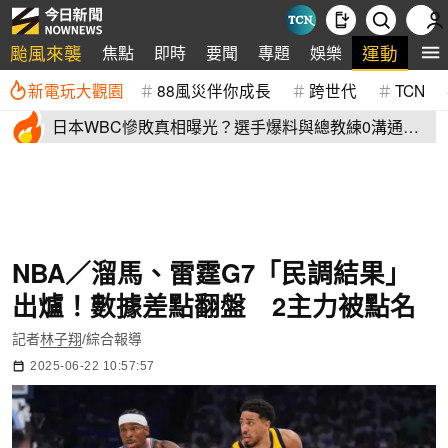
颱風來襲
運動
焦點
即時
要聞
專題
娛樂
全
新電玩大觀園
88風災伴你成長
跨世代
TCN
日本WBC慘敗真相曝光？選手爆料與總教練0溝通
連大谷翔平都吐槽
NBA／溜馬、雷霆G7「民調結果」
出爐！數據差點翻盤 2主力被點名
記者
林子翔
/綜合報導
2025-06-22 10:57:57